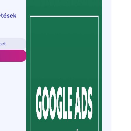
etések
bet