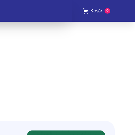
Kosár
0