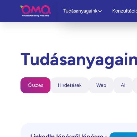
Tudásanyagaink
Konzultáci
Tudásanyagai
Összes
Hirdetések
Web
AI
LinkedIn lépésről lépésre -