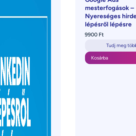
mesterfogások –
Nyereséges hird
lépésről lépésre
9900 Ft
Tudj meg töb