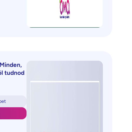
 Minden,
ól tudnod
bet