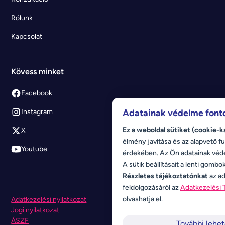
Rólunk
Kapcsolat
Kövess minket
Facebook
Adatainak védelme font
Instagram
Ez a weboldal sütiket (cookie-k
X
élmény javítása és az alapvető fu
Youtube
érdekében. Az Ön adatainak véd
A sütik beállításait a lenti gombo
Részletes tájékoztatónkat
az ad
feldolgozásáról az
Adatkezelési 
olvashatja el.
Adatkezelési nyilatkozat
Jogi nyilatkozat
ÁSZF
További lehe