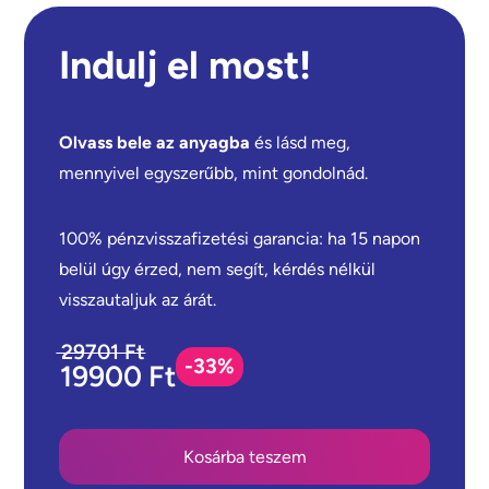
Indulj el most!
Olvass bele az anyagba
és lásd meg,
mennyivel egyszerűbb, mint gondolnád.
100% pénzvisszafizetési garancia: ha 15 napon
belül úgy érzed, nem segít, kérdés nélkül
visszautaljuk az árát.
29701 Ft
-33%
19900 Ft