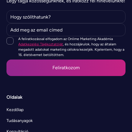
Légy tagja közösségünknek, és iratkozz fel hírlevelünkre!
A feliratkozással elfogadom az Onlime Marketing Akadémia
Adatkezelési Tájékoztatóját
, és hozzájárulok, hogy az általam
megadott adatokat marketing célokra kezeljék. Kijelentem, hogy a
16. életévemet betöltöttem.
Oldalak
Kezdőlap
Tudásanyagok
Konzultáció