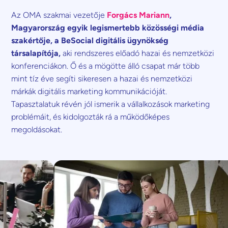
Az OMA szakmai vezetője
Forgács Mariann
,
Magyarország egyik legismertebb közösségi média
szakértője, a BeSocial digitális ügynökség
társalapítója,
aki rendszeres előadó hazai és nemzetközi
konferenciákon. Ő és a mögötte álló csapat már több
mint tíz éve segíti sikeresen a hazai és nemzetközi
márkák digitális marketing kommunikációját.
Tapasztalatuk révén jól ismerik a vállalkozások marketing
problémáit, és kidolgozták rá a működőképes
megoldásokat.