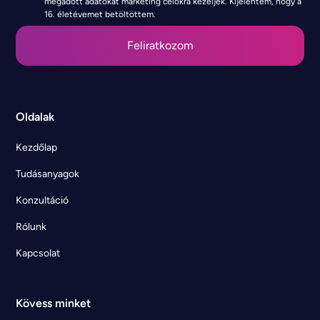
megadott adatokat marketing célokra kezeljék. Kijelentem, hogy a
16. életévemet betöltöttem.
Oldalak
Kezdőlap
Tudásanyagok
Konzultáció
Rólunk
Kapcsolat
Kövess minket