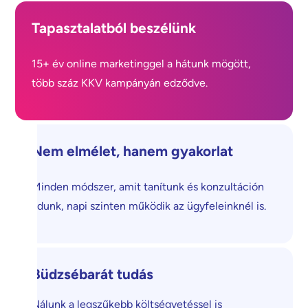
Tapasztalatból beszélünk
15+ év online marketinggel a hátunk mögött,
több száz KKV kampányán edződve.
Nem elmélet, hanem gyakorlat
Minden módszer, amit tanítunk és konzultáción
adunk, napi szinten működik az ügyfeleinknél is.
Büdzsébarát tudás
Nálunk a legszűkebb költségvetéssel is