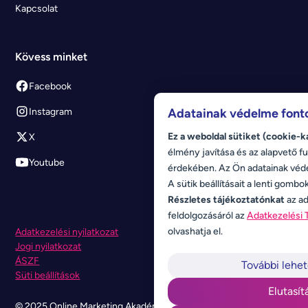
Kapcsolat
Kövess minket
Facebook
Instagram
Adatainak védelme font
Ez a weboldal sütiket (cookie-k
X
élmény javítása és az alapvető fu
Youtube
érdekében. Az Ön adatainak véd
A sütik beállításait a lenti gombo
Részletes tájékoztatónkat
az ad
feldolgozásáról az
Adatkezelési 
olvashatja el.
Adatkezelési nyilatkozat
Jogi nyilatkozat
ÁSZF
További lehe
Süti beállítások
Elutasít
© 2025 Online Marketing Akadémia. Minden jog fenntartva.