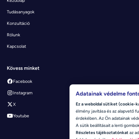
Kezdőlap
Tudásanyagok
Konzultáció
Rólunk
Kapcsolat
Kövess minket
Facebook
Instagram
Adatainak védelme font
Ez a weboldal sütiket (cookie-k
X
élmény javítása és az alapvető fu
Youtube
érdekében. Az Ön adatainak véd
A sütik beállításait a lenti gombo
Részletes tájékoztatónkat
az ad