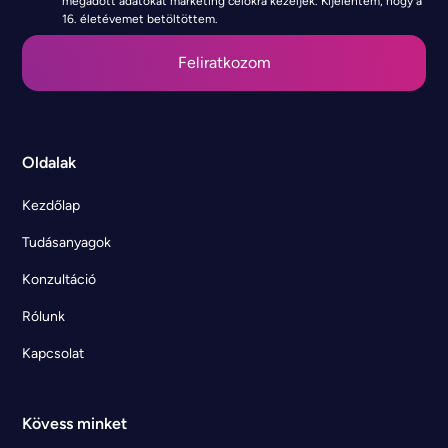
megadott adatokat marketing célokra kezeljék. Kijelentem, hogy a
16. életévemet betöltöttem.
Oldalak
Kezdőlap
Tudásanyagok
Konzultáció
Rólunk
Kapcsolat
Kövess minket