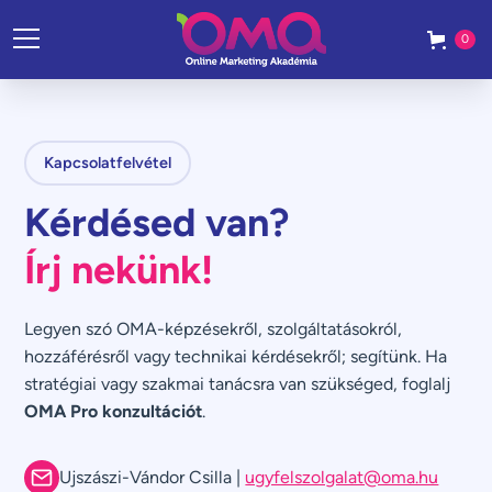
0
Kapcsolatfelvétel
Kérdésed van?
Írj nekünk!
Legyen szó OMA-képzésekről, szolgáltatásokról,
hozzáférésről vagy technikai kérdésekről; segítünk. Ha
stratégiai vagy szakmai tanácsra van szükséged, foglalj
OMA Pro konzultációt
.
Ujszászi-Vándor Csilla |
ugyfelszolgalat@oma.hu