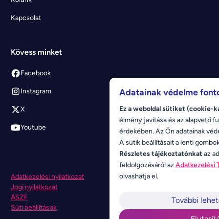
Kapcsolat
Kövess minket
Facebook
Adatainak védelme font
Instagram
Ez a weboldal sütiket (cookie-k
X
élmény javítása és az alapvető fu
Youtube
érdekében. Az Ön adatainak véd
A sütik beállításait a lenti gombo
Részletes tájékoztatónkat
az ad
feldolgozásáról az
Adatkezelési 
olvashatja el.
Adatkezelési nyilatkozat
Jogi nyilatkozat
ÁSZF
További lehe
Süti beállítások
Elutasít