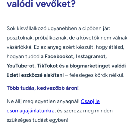
valódi vevőket?
Sok kisvállalkozó ugyanebben a cipőben jár:
posztolnak, próbálkoznak, de a követők nem válnak
vásárlókká. Ez az anyag azért készült, hogy átlásd,
hogyan tudod
a Facebookot, Instagramot,
YouTube-ot, TikTokot és a blogmarketinget valódi
üzleti eszközzé alakítani
– felesleges körök nélkül.
Több tudás, kedvezőbb áron!
Ne állj meg egyetlen anyagnál!
Csapj le
csomagajánlatunkra
, és szerezz meg minden
szükséges tudást egyben!