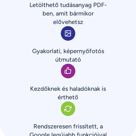
Letölthető tudásanyag PDF-
ben, amit bármikor
elővehetsz
Gyakorlati, képernyőfotós
útmutató
Kezdőknek és haladóknak is
érthető
Rendszeresen frissített, a
Google legújabb funkcióival