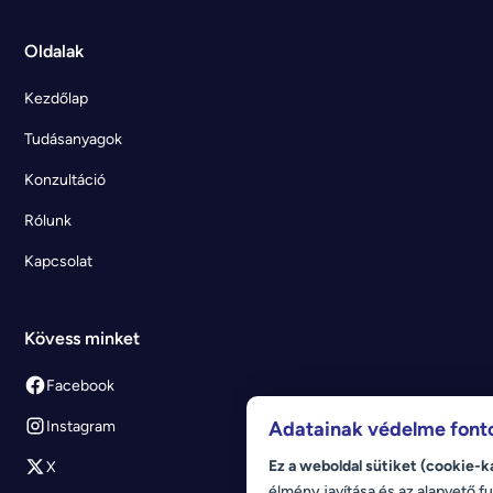
Oldalak
Kezdőlap
Tudásanyagok
Konzultáció
Rólunk
Kapcsolat
Kövess minket
Facebook
Instagram
Adatainak védelme font
Ez a weboldal sütiket (cookie-k
X
élmény javítása és az alapvető fu