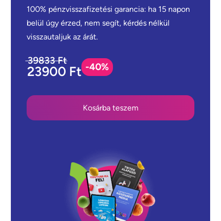
100% pénzvisszafizetési garancia: ha 15 napon
belül úgy érzed, nem segít, kérdés nélkül
visszautaljuk az árát.
39833 Ft
-40%
23900 Ft