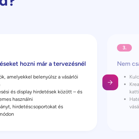
od?
3.
éseket hozni már a tervezésnél
Nem csa
ök, amelyekkel belenyúlsz a vásárlói
Kulc
a
Krea
ési és display hirdetések között – és
katt
demes használni
Haté
nyt, hirdetéscsoportokat és
vásá
 módon