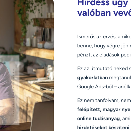
Hirdess úgy
valóban vev
Ismerős az érzés, amiko
benne, hogy végre jönne
pénzt, az eladások pedi
Ez az útmutató neked s
gyakorlatban
megtanuln
Google Ads-ből – anélk
Ez nem tanfolyam, nem
felépített, magyar nyel
online tudásanyag
, am
hirdetéseket készíteni 