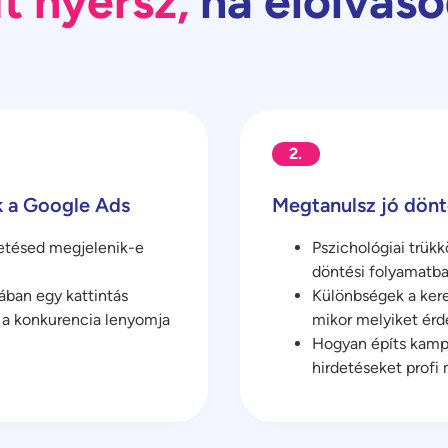
t nyersz,
ha elolvas
2.
k a Google Ads
Megtanulsz jó dönt
detésed megjelenik-e
Pszichológiai trükk
döntési folyamatb
ában egy kattintás
Különbségek a keres
y a konkurencia lenyomja
mikor melyiket ér
Hogyan építs kampá
hirdetéseket profi