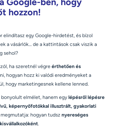
 a Google-ben, hogy
őt hozzon!
r elindítasz egy Google-hirdetést, és bízol
k a vásárlók… de a kattintások csak viszik a
g sehol?
zól, ha szeretnél végre
érthetően és
i, hogyan hozz ki valódi eredményeket a
ül, hogy marketingesnek kellene lenned.
 bonyolult elmélet, hanem egy
lépésről lépésre
vű, képernyőfotókkal illusztrált, gyakorlati
i megmutatja: hogyan tudsz
nyereséges
kisvállalkozóként
.