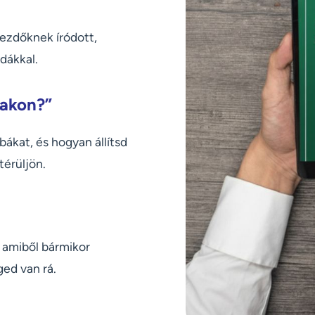
ezdőknek íródott,
dákkal.
lakon?”
ákat, és hogyan állítsd
érüljön.
 amiből bármikor
ed van rá.