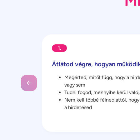
Mi
1.
Átlátod végre, hogyan működi
Megérted, mitől függ, hogy a hir
vagy sem
Tudni fogod, mennyibe kerül valój
Nem kell többé félned attól, hog
a hirdetésed