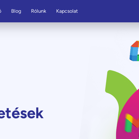
ó
Blog
Rólunk
Kapcsolat
etések