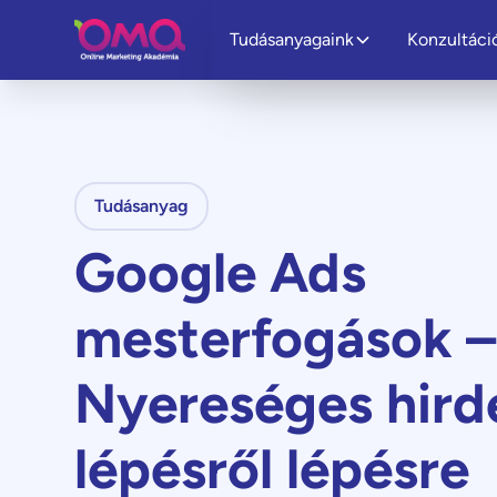
Tudásanyagaink
Konzultáci
Tudásanyag
Google Ads
mesterfogások –
Nyereséges hird
lépésről lépésre