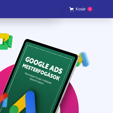
Kosár
0