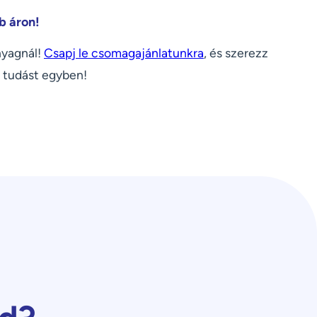
b áron!
nyagnál!
Csapj le csomagajánlatunkra
, és szerezz
 tudást egyben!