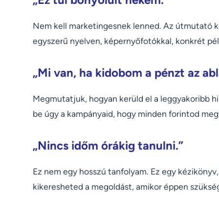
Nem kell marketingesnek lenned. Az útmutató k
egyszerű nyelven, képernyőfotókkal, konkrét pél
„Mi van, ha kidobom a pénzt az ab
Megmutatjuk, hogyan kerüld el a leggyakoribb hib
be úgy a kampányaid, hogy minden forintod megt
„Nincs időm órákig tanulni.”
Ez nem egy hosszú tanfolyam. Ez egy kézikönyv,
kikeresheted a megoldást, amikor éppen szükség