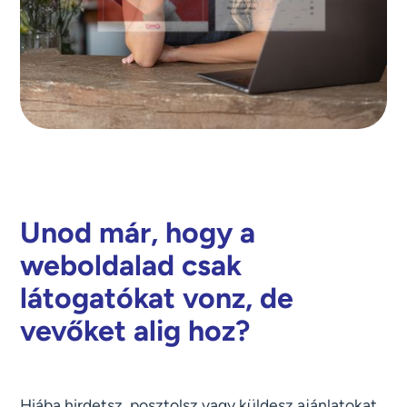
Unod már, hogy a
weboldalad csak
látogatókat vonz, de
vevőket alig hoz?
Hiába hirdetsz, posztolsz vagy küldesz ajánlatokat,