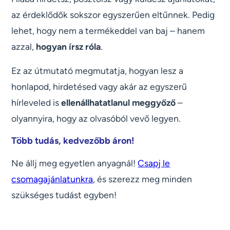
az érdeklődők sokszor egyszerűen eltűnnek. Pedig
lehet, hogy nem a termékeddel van baj – hanem
azzal,
hogyan írsz róla
.
Ez az útmutató megmutatja, hogyan lesz a
honlapod, hirdetésed vagy akár az egyszerű
hírleveled is
ellenállhatatlanul meggyőző
–
olyannyira, hogy az olvasóból vevő legyen.
Több tudás, kedvezőbb áron!
Ne állj meg egyetlen anyagnál!
Csapj le
csomagajánlatunkra
, és szerezz meg minden
szükséges tudást egyben!