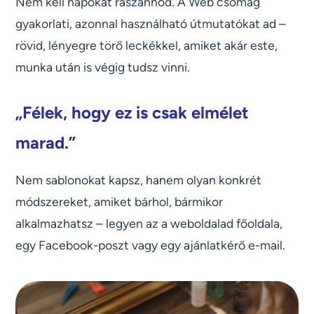
Nem kell napokat rászánnod. A Web csomag
gyakorlati, azonnal használható útmutatókat ad –
rövid, lényegre törő leckékkel, amiket akár este,
munka után is végig tudsz vinni.
„Félek, hogy ez is csak elmélet
marad.”
Nem sablonokat kapsz, hanem olyan konkrét
módszereket, amiket bárhol, bármikor
alkalmazhatsz – legyen az a weboldalad főoldala,
egy Facebook-poszt vagy egy ajánlatkérő e-mail.‍