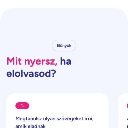
Előnyök
Mit nyersz,
ha
elolvasod?
1.
Megtanulsz olyan szövegeket írni,
amik eladnak