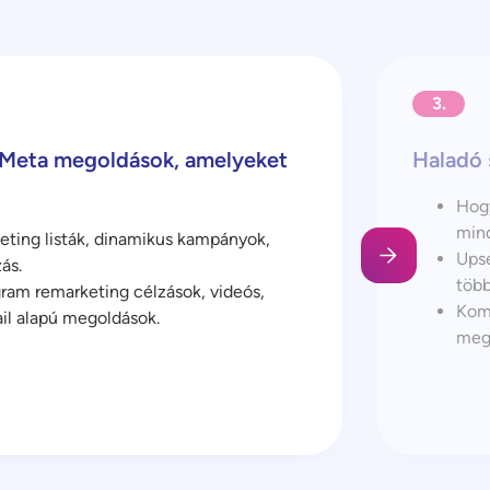
3.
 Meta megoldások, amelyeket
Haladó 
Hogy
mind
ting listák, dinamikus kampányok,
Upse
ás.
több
ram remarketing célzások, videós,
Komb
il alapú megoldások.
megt