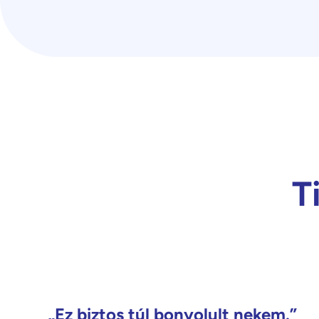
T
„Ez biztos túl bonyolult nekem.”