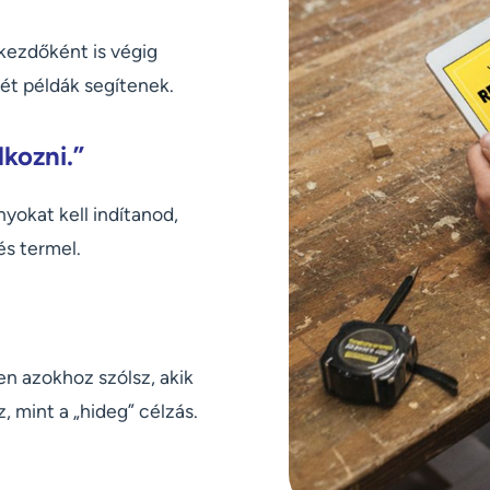
kezdőként is végig
ét példák segítenek.
kozni.”
yokat kell indítanod,
és termel.
en azokhoz szólsz, akik
 mint a „hideg” célzás.