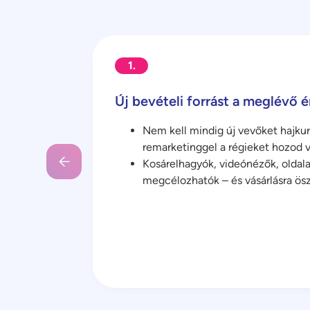
1.
Új bevételi forrást a meglévő 
Nem kell mindig új vevőket hajku
remarketinggel a régieket hozod v
Kosárelhagyók, videónézők, oldala
megcélozhatók – és vásárlásra ös