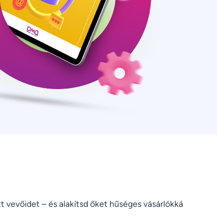
t vevőidet – és alakítsd őket hűséges vásárlókká