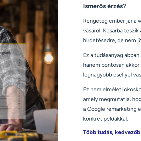
Ismerős érzés?
Rengeteg ember jár a w
vásárol. Kosárba teszik
hirdetésedre, de nem jö
Ez a tudásanyag abban 
hanem pontosan akkor és
legnagyobb eséllyel vás
Ez nem elméleti okosk
amely megmutatja, hog
a Google remarketing es
konkrét példákkal.
Több tudás, kedvezőb