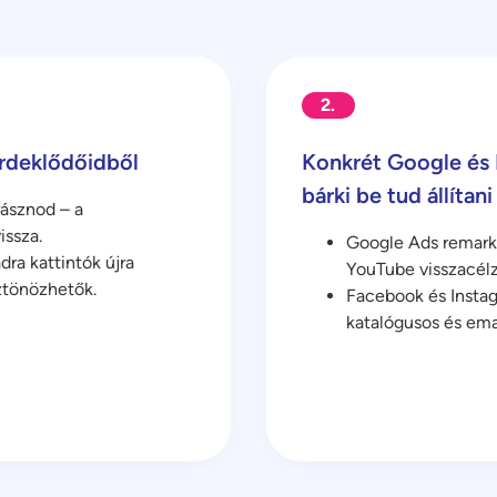
2.
érdeklődőidből
Konkrét Google és
bárki be tud állítani
rásznod – a
issza.
Google Ads remarke
dra kattintók újra
YouTube visszacélz
ztönözhetők.
Facebook és Instag
katalógusos és ema