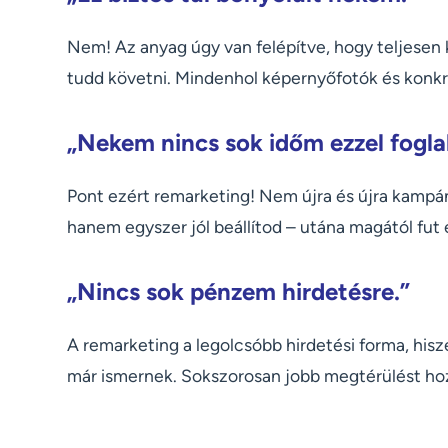
Nem! Az anyag úgy van felépítve, hogy teljesen 
tudd követni. Mindenhol képernyőfotók és konkr
„Nekem nincs sok időm ezzel foglal
Pont ezért remarketing! Nem újra és újra kampán
hanem egyszer jól beállítod – utána magától fut 
„Nincs sok pénzem hirdetésre.”
A remarketing a legolcsóbb hirdetési forma, hisz
már ismernek. Sokszorosan jobb megtérülést hoz,