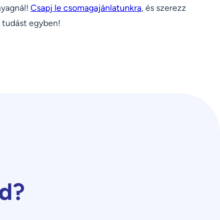
nyagnál!
Csapj le csomagajánlatunkra
, és szerezz
 tudást egyben!
od?