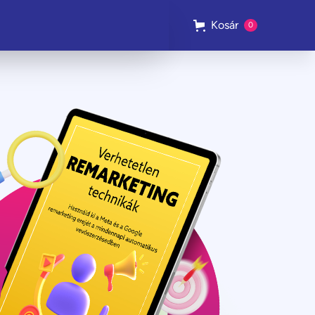
Kosár
0