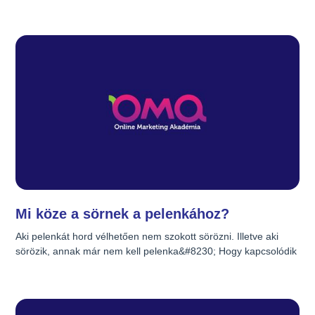
tipikus bakik, amiket sokan elkövetnek. Okuljunk hát belőlük. 
Azt már fel sem hozom, hogy mekkora végzetes hiba és 
nagyvonalú hanyagság, ha valaki nem gyűjt információkat 
látogatóiról, mert ezzel kapcsolatban már rongyosra beszéltem 
a számat és biztos vagyok benne, hogy Te nem tartozol 
közéjük&#8230; Az alábbi esetek Google Analytics 
felhasználóktól származnak, lehet, hogy Te is belebotlottál 
valamelyikbe?
Mi köze a sörnek a pelenkához?
Aki pelenkát hord vélhetően nem szokott sörözni. Illetve aki 
sörözik, annak már nem kell pelenka&#8230; Hogy kapcsolódik 
mégis a sör és a pelenka? Nagyon furmányos módon és aki 
erre először rájött, nagyon sok pénz keresett vele&#8230;