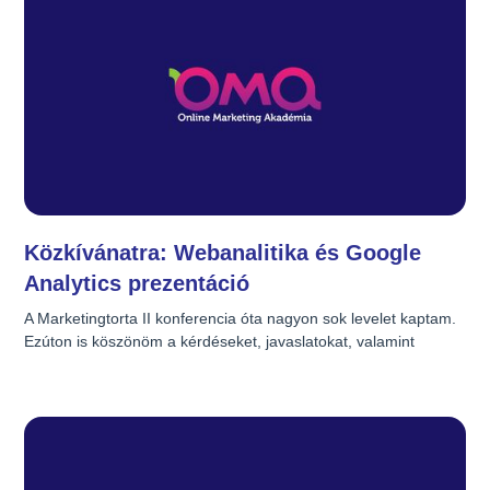
Közkívánatra: Webanalitika és Google
Analytics prezentáció
A Marketingtorta II konferencia óta nagyon sok levelet kaptam. 
Ezúton is köszönöm a kérdéseket, javaslatokat, valamint 
nagyon örülök, ha hasznosnak találtad az előadásomat. A 
kéréseknek és ígéretünknek megfelelően mindenki számára 
közzé teszem a prezentációmat. Előadásom közben 
készítettem egy piackutatást is a résztvevőkke a Google 
Analytics használatáról, ennek eredménye még engem is 
meglepett. Konklúziók itt.