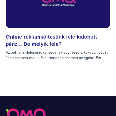
Online reklámköltésünk fele kidobott
pénz... De melyik fele?
Az online hirdetéseink költségének egy része a kukában végzi. 
Jobb esetben csak a fele, rosszabb esetben az egész. Ezt 
ahhoz a jelenséghez tudnám hasonlítani, mint amikor a 
szórólap osztó kisdiák az aluljáróban lelekesen a kezünkbe 
nyom egy szórólapot, amit a legtöbben az első szemetesbe 
kidobunk. Pénzpazarlás a szórólaposztó fizetése, a szórólap 
előállítási költsége?