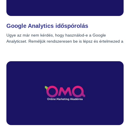
Google Ads (AdWords)
Google Analytics időspórolás
Ugye az már nem kérdés, hogy használod-e a Google 
Analyticset. Reméljük rendszeresen be is lépsz és értelmezed a 
kapott eredményeket. Heti 10-20 perc csodákra képes. Vannak 
azonban megoldások, amikkel még ebből is le tudsz faragni, 
sőt olyan érdekes, rendkívüli helyzetekről tudsz értesülni, amit 
lehet, hogy észre sem vennél! Mennyire intelligens az 
Analytics?