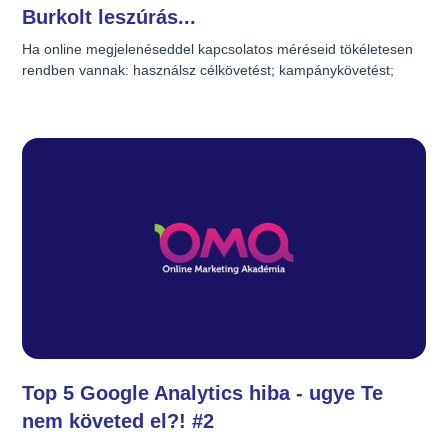
Burkolt leszúrás...
Ha online megjelenéseddel kapcsolatos méréseid tökéletesen 
rendben vannak: használsz célkövetést; kampánykövetést; 
esetleg webáruház követést honlapodon (amennyiben 
releváns); valamint méred a különleges eseményeket (pl. 
számodra jelentőséggel bíró dokumentumok letöltése, 
átkattintás másik stratégiai fontosságú weboldaladra stb.); 
továbbá hírleveleidről is tökéletesen elemezhetően tudod, hogy 
milyen eredménnyel járul hozzá a sikereidhez; akkor meg vagy 
dícsérve, nem neked szól a leszúrás! (Érdemes tovább 
finomítani marketingedet, belekóstolhatsz igazi ínyencségekbe, 
hiszen látni fogod webanalitikád segítségével a nüansznyi 
különbségeket is!) Amennyiben pedig:
Top 5 Google Analytics hiba - ugye Te
nem követed el?! #2