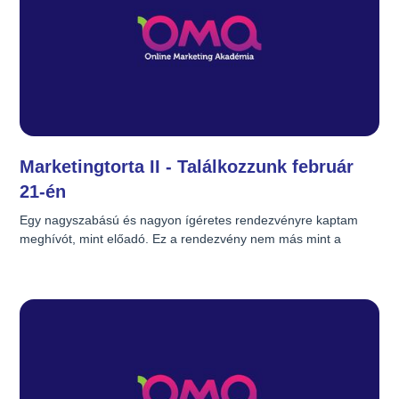
Marketingtorta II - Találkozzunk február
21-én
Egy nagyszabású és nagyon ígéretes rendezvényre kaptam 
meghívót, mint előadó. Ez a rendezvény nem más mint a 
Marketingtorta II. Időben ez a 2. ilyen fedőnéven futó 
konferencia. A webanalitikáról fogok beszélni. Bemutatom azt a 
szemléletmódot, ami nekem és az ügyfeleimnek bevált a 
látogatói viselkedés elemzésnél. Sok érdekes tipp és trükk lesz, 
amelyek segítségével még jobban kioptimalizálhatod 
kampányaidat és weboldaladat. Feltett szándékom, hogy 
azoknak, akik figyelmesen hallgatnak pénzt spóroljak. Hogyan?