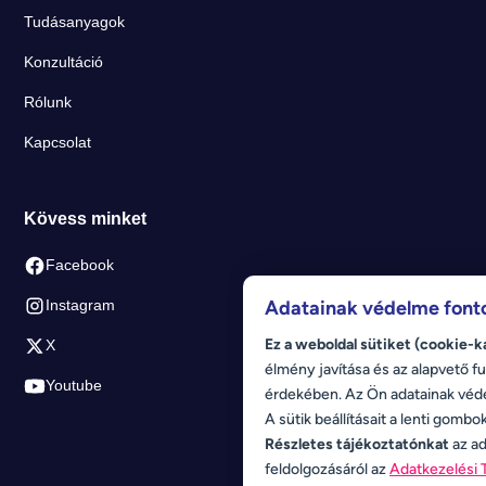
Tudásanyagok
Konzultáció
Rólunk
Kapcsolat
Kövess minket
Facebook
Adatainak védelme font
Instagram
Ez a weboldal sütiket (cookie-k
X
élmény javítása és az alapvető fu
Youtube
érdekében. Az Ön adatainak véd
A sütik beállításait a lenti gombo
Részletes tájékoztatónkat
az ad
feldolgozásáról az
Adatkezelési 