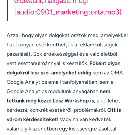
elolvasni, hallgasd meg!
[audio:0901_marketingtorta.mp3]
Azzal, hogy olyan dolgokat osztok meg, amelyekkel
hatékonyan csökkenthetjük a reklámköltségek
pazarlását. Sok érdekességgel és a való életből
vett esettanulmánnyal is készülök.
Főként olyan
dolgokról lesz szó, amelyeket eddig
sem az OMA
Google Analytics email tanfolyamában, sem a
Google Analytics modulunk anyagában
nem
tettünk még közzé.Lesz Workshop is,
ahol lehet
kérdezni, konkrét esetekről, problémákról.
Ott is
várom kérdéseiteket!
Vagy ha van kedvetek
valamelyik szünetben egy kis csevejre Zsolttal