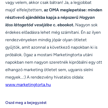
vagy velem, akkor csak bátran! Ja, a legjobbat
majd' elfelejtettem,
az OMA meglepetése: minden
résztvevő ajándékba kapja a népszerű
Hogyan
láss látogatód veséjébe
c. ebookot.
Nagyon sok
érdekes előadásra lehet még számítani. Én az ilyen
rendezvényeken mindig jópár olyan ötletet
gyűjtök, amit azonnal a következő napokban ki is
próbálok. (Igaz a mostani Marketingtorta utáni
napokban nem nagyon szeretnék kipróbálni egy ott
elhangzó marketing ötletet sem, ugyanis síelni
megyek...:) A rendezvény hivatalos oldala:
www.marketingtorta.hu
Oszd meg a bejegyzést