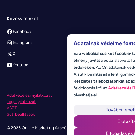
Kövess minket
Facebook
Adatainak védelme font
Instagram
Ez a weboldal sütiket (cookie-k
X
élmény javítása és az alapvető fu
Youtube
érdekében. Az Ön adatainak véd
A sütik beállításait a lenti gombo
Részletes tájékoztatónkat
az ad
feldolgozásáról az
Adatkezelési 
olvashatja el.
Adatkezelési nyilatkozat
Jogi nyilatkozat
ÁSZF
További lehe
Süti beállítások
Elutasít
© 2025 Online Marketing Akadémia. Minden jog fenntartva.
Elfogadás és 