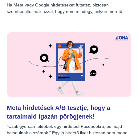
Ha Meta vagy Google hirdetéseket futtatsz, biztosan 
szembesültél már azzal, hogy nem mindegy, milyen méretű 
kreatívot használsz, milyen hosszú a szöveg, és hogy pontosan 
hogyan állítod be a hirdetést. Az optimális beállítások követése 
nemcsak abban segít, hogy a reklámod jól jelenjen meg, 
hanem abban is, hogy hatékonyabb legyen, több kattintást és 
jobb konverziót hozzon. Nézzük meg, milyen specifikációkat kell 
követned 2025-ben a Meta és Google hirdetésekhez, és adunk 
néhány tippet is, hogy a kampányaid igazán pörögjenek! 
&#x1f525; Meta hirdetések – Méretek és szöveghosszok A 
Meta (Facebook és Instagram) hirdetések rengeteg különböző 
formátumban jelenhetnek meg, és mindegyiknek megvan a 
maga sajátossága. [&hellip;]
Meta hirdetések A/B tesztje, hogy a
tartalmaid igazán pörögjenek!
“Csak gyorsan feldobok egy hirdetést Facebookra, és majd 
beindulnak a számok.” Egy jó hirdető ilyet biztosan nem mond. 