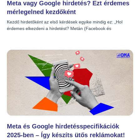
Meta vagy Google hirdetés? Ezt érdemes
mérlegelned kezdőként
Kezdő hirdetőként az első kérdések egyike mindig ez: „Hol 
érdemes elkezdeni a hirdetést? Metán (Facebook és 
Instagram)  vagy Google-ben?” A válasz nem egyértelmű, de 
ha végiggondolod az alábbi szempontokat, máris közelebb 
kerülhetsz a jó döntéshez és a hirdetés is jobban futhat. Mi a 
célod? Ha ismertséget szeretnél építeni (például új terméket 
vagy márkanevet bevezetni), a Meta hirdetések jól működnek, 
mert vizuálisak, gyorsan megragadják a figyelmet. Ide 
tartoznak a Google Display hirdetések is, amelyek szintén 
figyelemfelkeltő vizuális formában érik el a közönséget – akár 
márkaismertség, akár remarketing célból. Ha azt szeretnéd, 
hogy valaki azonnal vásároljon vagy ajánlatot kérjen, akkor a 
Google [&hellip;]
Meta és Google hirdetésspecifikációk
2025-ben – Így készíts ütős reklámokat!