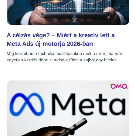
Önfejlesztés
META hirdetések
A célzás vége? – Miért a kreatív lett a
Közösségi média
Meta Ads új motorja 2026-ban
Míg korábban a technikai beállításokon múlt a siker, ma már 
E-mail marketing
egyetlen kérdés dönt: ki tudsz-e tűnni a zajból egy hiteles 
üzenettel?
Keresőoptimalizálás
Keresőmarketing
Google Analytics
Google Cégprofil