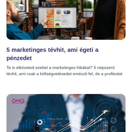
Aktuális
AI
YouTube
5 marketinges tévhit, ami égeti a
Webszövegírás
pénzedet
Te is elköveted ezeket a marketinges hibákat? 5 népszerű 
Webergonómia
tévhit, ami csak a költségvetésedet emészti fel, de a profitodat 
nem növeli.
Videómarketing
TikTok
Online marketing