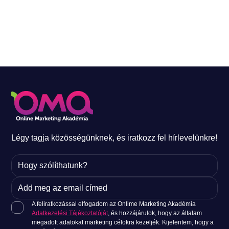
Az igazán sikeres Meta hirdetések mögött nem szerencse, 
hanem alapos tervezés és tesztelés áll. Az egyik legjobb 
eszköz, amit érdemes beépítened a tervezésbe: az A/B 
tesztelés. Ezzel a módszerrel könnyedén megtalálhatod, hogy 
mi működik a legjobban a közönségednél, és hogyan hozhatsz 
ki többet a hirdetési büdzsédből. Nézzük részletesebben, 
hogyan csináld! Mi az A/B tesztelés, és miért fontos? Az A/B 
tesztelés lényege, hogy egy kampányon belül két vagy több 
változatot készítesz ugyanabból a hirdetésből. Ezek lehetnek 
apró különbségek, például a szöveg, a képi [&hellip;]
Légy tagja közösségünknek, és iratkozz fel hírlevelünkre!
A feliratkozással elfogadom az Onlime Marketing Akadémia
Adatkezelési Tájékoztatóját
, és hozzájárulok, hogy az általam
megadott adatokat marketing célokra kezeljék. Kijelentem, hogy a