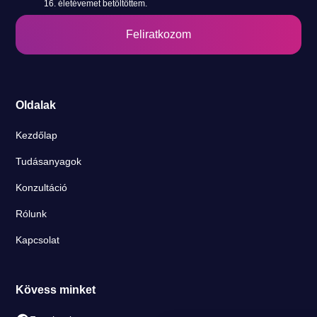
16. életévemet betöltöttem.
Oldalak
Kezdőlap
Tudásanyagok
Konzultáció
Rólunk
Kapcsolat
Kövess minket