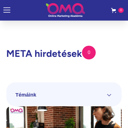
0
META hirdetések
0
Témáink
Összes