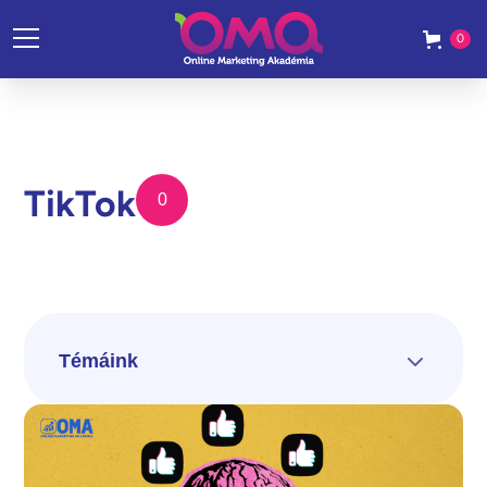
0
TikTok
0
Témáink
Összes