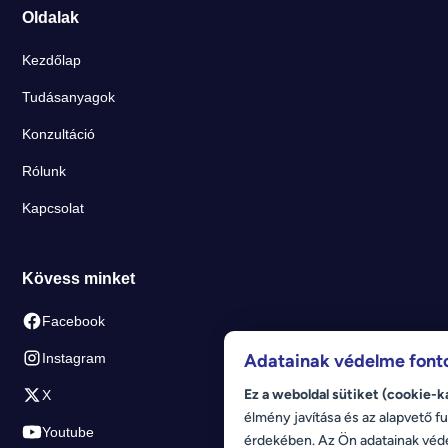
Google Ads (AdWords)
Oldalak
Kezdőlap
Tudásanyagok
Konzultáció
Rólunk
Kapcsolat
Kövess minket
Facebook
Instagram
Adatainak védelme font
Ez a weboldal sütiket (cookie-k
X
élmény javítása és az alapvető fu
Youtube
érdekében. Az Ön adatainak véd