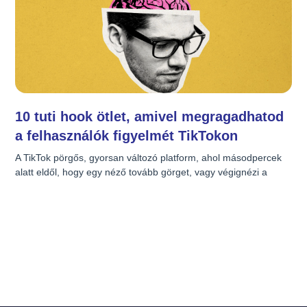
Aktuális
AI
YouTube
10 tuti hook ötlet, amivel megragadhatod
Webszövegírás
a felhasználók figyelmét TikTokon
A TikTok pörgős, gyorsan változó platform, ahol másodpercek 
Webergonómia
alatt eldől, hogy egy néző tovább görget, vagy végignézi a 
videódat. Az első néhány másodperc kulcsfontosságú: itt dől el, 
Videómarketing
hogy megragadod-e a figyelmüket vagy sem. Ehhez pedig 
ütős, figyelemfelkeltő hookokra (azaz bevezetőkre) van 
szükség. Íme 10 tuti hook ötlet, amelyek segítenek kitűnni a 
TikTok
tömegből és elérni a célközönségedet! Kérdés, amire azonnal 
választ akarnak kapni „Tudtad, hogy a legtöbb ember rosszul 
csinálja ezt?” Az emberek kíváncsiak a válaszokra, ezért egy 
Online marketing
érdekes kérdés mindig felkelti és megragadja a figyelmet. 
Meglepő vagy ellentmondásos állítás „Ezért rossz ötlet reggel 