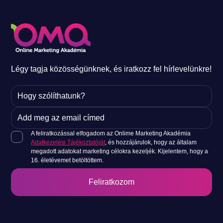
Önfejlesztés
kávézni!” Egy váratlan vagy provokatív állítás kíváncsivá 
[&hellip;]
META hirdetések
Közösségi média
Légy tagja közösségünknek, és iratkozz fel hírlevelünkre!
E-mail marketing
Keresőoptimalizálás
A feliratkozással elfogadom az Onlime Marketing Akadémia
Adatkezelési Tájékoztatóját
, és hozzájárulok, hogy az általam
Keresőmarketing
megadott adatokat marketing célokra kezeljék. Kijelentem, hogy a
16. életévemet betöltöttem.
Google Analytics
Google Cégprofil