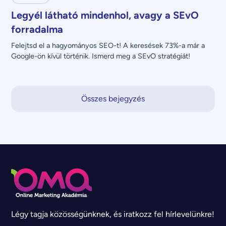
Legyél látható mindenhol, avagy a SEvO
forradalma
Felejtsd el a hagyományos SEO-t! A keresések 73%-a már a 
Google-ön kívül történik. Ismerd meg a SEvO stratégiát!
Összes bejegyzés
Légy tagja közösségünknek, és iratkozz fel hírlevelünkre!