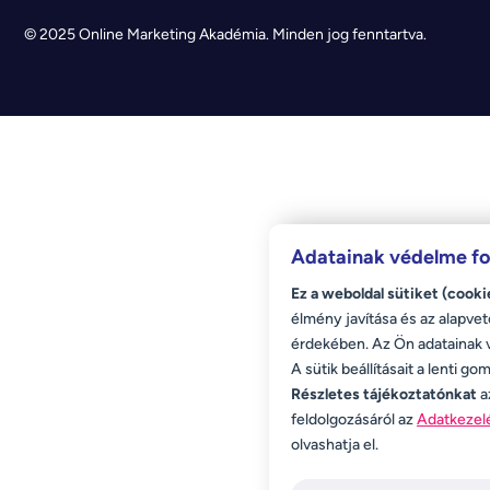
© 2025 Online Marketing Akadémia. Minden jog fenntartva.
Adatainak védelme f
Ez a weboldal sütiket (cooki
élmény javítása és az alapvet
érdekében. Az Ön adatainak
A sütik beállításait a lenti g
Részletes tájékoztatónkat
a
feldolgozásáról az
Adatkezelé
olvashatja el.