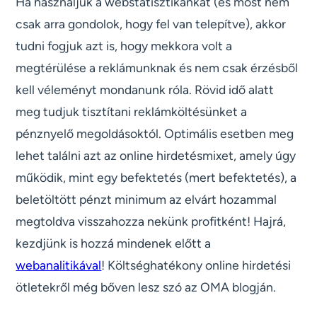
Ha használjuk a webstatisztikánkat (és most nem
csak arra gondolok, hogy fel van telepítve), akkor
tudni fogjuk azt is, hogy mekkora volt a
megtérülése a reklámunknak és nem csak érzésből
kell véleményt mondanunk róla. Rövid idő alatt
meg tudjuk tisztítani reklámköltésünket a
pénznyelő megoldásoktól. Optimális esetben meg
lehet találni azt az online hirdetésmixet, amely úgy
működik, mint egy befektetés (mert befektetés), a
beletöltött pénzt minimum az elvárt hozammal
megtoldva visszahozza nekünk profitként! Hajrá,
kezdjünk is hozzá mindenek előtt a
webanalitikával
! Költséghatékony online hirdetési
ötletekről még bőven lesz szó az OMA blogján.