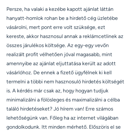
Persze, ha valaki a kezébe kapott ajánlat láttán
hanyatt-homlok rohan be a hirdető cég üzletébe
vásárolni, mert pont erre volt szüksége, ezt
kereste, akkor hasznosul annak a reklámcetlinek az
összes járulékos költsége. Az egy-egy vevőn
realizált profit vélhetően jóval magasabb, mint
amennyibe az ajánlat eljuttatása került az adott
vásárlóhoz. De ennek a fizető ügyfélnek ki kell
termelni a többi nem hasznosuló hirdetés költségét
is. A kérdés már csak az, hogy hogyan tudjuk
minimalizálni a fölösleges és maximalizálni a célba
találó hirdetéseket? Jó hírem van! Erre számos
lehetőségünk van. Főleg ha az internet világában
gondolkodunk. Itt minden mérhető. Előszöris el se