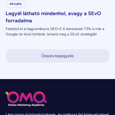
Aktuális
Legyél látható mindenhol, avagy a SEvO
forradalma
Felejtsd el a hagyományos SEO-t! A keresések 73%-a már a 
Google-ön kívül történik. Ismerd meg a SEvO stratégiát!
Összes bejegyzés
Légy tagja közösségünknek, és iratkozz fel hírlevelünkre!