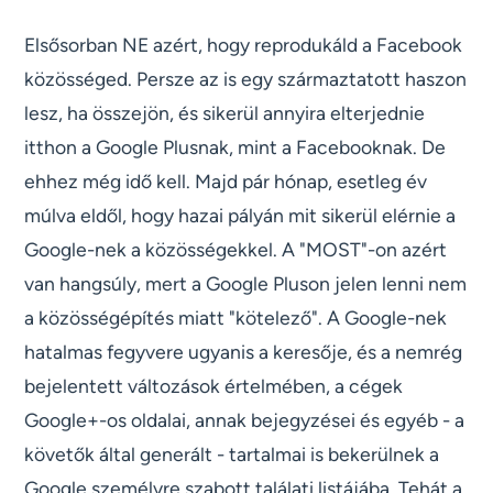
Elsősorban NE azért, hogy reprodukáld a Facebook
közösséged. Persze az is egy származtatott haszon
lesz, ha összejön, és sikerül annyira elterjednie
itthon a Google Plusnak, mint a Facebooknak. De
ehhez még idő kell. Majd pár hónap, esetleg év
múlva eldől, hogy hazai pályán mit sikerül elérnie a
Google-nek a közösségekkel. A "MOST"-on azért
van hangsúly, mert a Google Pluson jelen lenni nem
a közösségépítés miatt "kötelező". A Google-nek
hatalmas fegyvere ugyanis a keresője, és a nemrég
bejelentett változások értelmében, a cégek
Google+-os oldalai, annak bejegyzései és egyéb - a
követők által generált - tartalmai is bekerülnek a
Google személyre szabott találati listájába. Tehát a