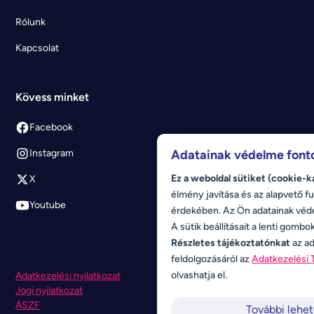
Rólunk
Kapcsolat
Kövess minket
Facebook
Adatainak védelme font
Instagram
Ez a weboldal sütiket (cookie-k
X
élmény javítása és az alapvető fu
Youtube
érdekében. Az Ön adatainak véd
A sütik beállításait a lenti gombo
Részletes tájékoztatónkat
az ad
feldolgozásáról az
Adatkezelési 
olvashatja el.
Adatkezelési nyilatkozat
Jogi nyilatkozat
ÁSZF
További lehe