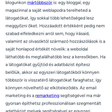
blogunkon
már
többször
is: egy bloggal, egy
magazinnal a saját weblapodra terelheted a
látogatókat, így sokkal több lehetőséged lesz
meggyőzni őket. Hozzáadott értékként pedig nem
szabad elfeledkezni arról sem, hogy írásaid,
valamint az olvasóktól származó hozzászólások is a
saját honlapod értékét növelik: a weboldal
láthatóbb és megtalálhatóbb lesz a keresőkben. Ha
a látogatókat gyűjtöd és adatbázist építesz
belőlük, akkor az egyszeri látogatókból könnyen
többször is visszatérő látogatókat faraghatsz, így
könnyen növelhető az elköteleződés. Az email
marketing és a
remarketing
segítségével ma már
gyorsan építhetsz professzionálisan szegmentált
adatbázist melyek segítségével az egyszeri