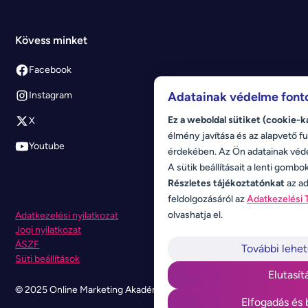
Kövess minket
Facebook
Adatainak védelme font
Instagram
Ez a weboldal sütiket (cookie-k
X
élmény javítása és az alapvető fu
Youtube
érdekében. Az Ön adatainak véd
A sütik beállításait a lenti gombo
Részletes tájékoztatónkat
az ad
feldolgozásáról az
Adatkezelési 
olvashatja el.
Adatkezelési nyilatkozat
Jogi nyilatkozat
ÁSZF
További lehe
Süti beállítások
Elutasít
© 2025 Online Marketing Akadémia. Minden jog fenntartva.
Elfogadás és 