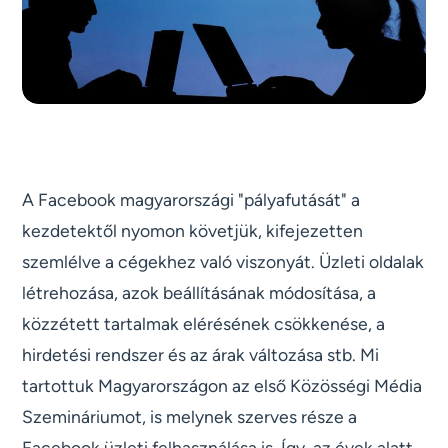
A Facebook magyarországi "pályafutását" a
kezdetektől nyomon követjük, kifejezetten
szemlélve a cégekhez való viszonyát. Üzleti oldalak
létrehozása, azok beállításának módosítása, a
közzétett tartalmak elérésének csökkenése, a
hirdetési rendszer és az árak változása stb. Mi
tartottuk Magyarországon az első Közösségi Média
Szemináriumot, is melynek szerves része a
Facebook üzleti felhasználása is. Így, az évek alatt