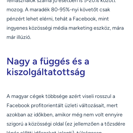
felhasználók száma jó esetben is 5-20% között
mozog. A maradék 80-95%-nyi követőt csak
pénzért lehet elérni, tehát a Facebook, mint
ingyenes közösségi média marketing eszköz, mára
már illúzió.
Nagy a függés és a
kiszolgáltatottság
A magyar cégek többsége azért viseli rosszul a
Facebook profitorientált üzleti változásait, mert
azokban az időkben, amikor még nem volt ennyire
szigorú a közösségi oldal (ez jellemzően a tőzsdére
lépés előtti időszakot jelenti), túlságosan