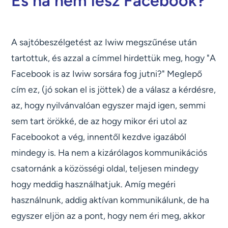
És ha nem lesz Facebook?
A sajtóbeszélgetést az Iwiw megszűnése után
tartottuk, és azzal a címmel hirdettük meg, hogy "A
Facebook is az Iwiw sorsára fog jutni?" Meglepő
cím ez, (jó sokan el is jöttek) de a válasz a kérdésre,
az, hogy nyilvánvalóan egyszer majd igen, semmi
sem tart örökké, de az hogy mikor éri utol az
Facebookot a vég, innentől kezdve igazából
mindegy is. Ha nem a kizárólagos kommunikációs
csatornánk a közösségi oldal, teljesen mindegy
hogy meddig használhatjuk. Amíg megéri
használnunk, addig aktívan kommunikálunk, de ha
egyszer eljön az a pont, hogy nem éri meg, akkor