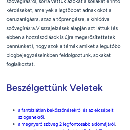
szövegírásról, sorra vettük azokat a sokakat érintő
kérdéseket, amelyek a legtöbbet adnak okot a
ceruzarágásra, azaz a töprengésre, a kínlódva
szövegírásra.Visszajelzések alapján azt láttuk (és
ebben a hozzászólások is újra megerősítettetek
bennünket), hogy azok a témák amiket a legutóbbi
blogbejegyzéseinkben feldolgoztunk, sokakat
foglalkoztat.
Beszélgettünk Veletek
a fantáziátlan beköszönésekről és az elcsépelt
szlogenekről
,
a megnyerő szöveg 2 legfontosabb axiómájáról
,