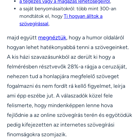
a tegezés vagy a magázás lehetőségeiről
,
a saját benyomásaitokról: több mint 300-an
mondtátok el, hogy
Ti hogyan álltok a
szövegírással
,
majd együtt
megnéztük
, hogy a humor oldaláról
hogyan lehet hatékonyabbá tenni a szövegeinket.
A kis házi szavazásunkból az derült ki hogy a
felmérésben résztvevők 28%-a rágja a ceruzáját,
nehezen tud a honlapjára megfelelő szöveget
fogalmazni és nem fordít rá kellő figyelmet, leírja
ami épp eszébe jut. A válaszadók közel fele
felismerte, hogy mindenképpen lenne hova
fejlődnie a az online szövegírás terén és egyötödük
pedig kifejezetten az internetes szövegírási
finomságokra szomjazik.