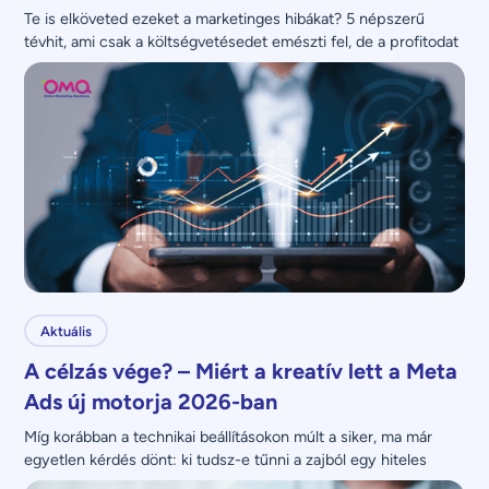
Te is elköveted ezeket a marketinges hibákat? 5 népszerű 
tévhit, ami csak a költségvetésedet emészti fel, de a profitodat 
nem növeli.
Aktuális
A célzás vége? – Miért a kreatív lett a Meta
Ads új motorja 2026-ban
Míg korábban a technikai beállításokon múlt a siker, ma már 
egyetlen kérdés dönt: ki tudsz-e tűnni a zajból egy hiteles 
üzenettel?