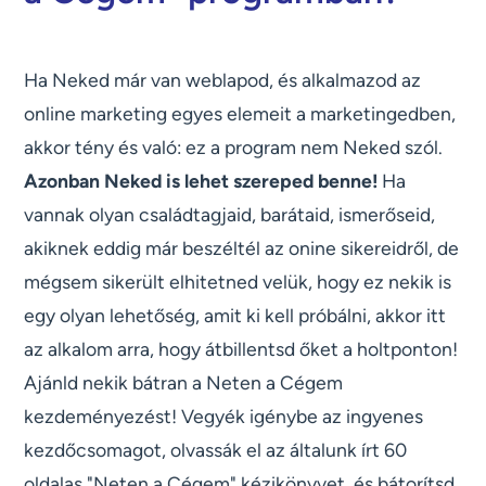
Ha Neked már van weblapod, és alkalmazod az
online marketing egyes elemeit a marketingedben,
akkor tény és való: ez a program nem Neked szól.
Azonban Neked is lehet szereped benne!
Ha
vannak olyan családtagjaid, barátaid, ismerőseid,
akiknek eddig már beszéltél az onine sikereidről, de
mégsem sikerült elhitetned velük, hogy ez nekik is
egy olyan lehetőség, amit ki kell próbálni, akkor itt
az alkalom arra, hogy átbillentsd őket a holtponton!
Ajánld nekik bátran a Neten a Cégem
kezdeményezést! Vegyék igénybe az ingyenes
kezdőcsomagot, olvassák el az általunk írt 60
oldalas "Neten a Cégem" kézikönyvet, és bátorítsd