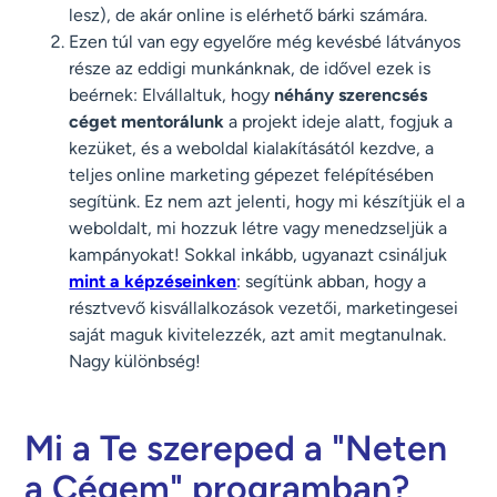
lesz), de akár online is elérhető bárki számára.
Ezen túl van egy egyelőre még kevésbé látványos
része az eddigi munkánknak, de idővel ezek is
beérnek: Elvállaltuk, hogy
néhány szerencsés
céget mentorálunk
a projekt ideje alatt, fogjuk a
kezüket, és a weboldal kialakításától kezdve, a
teljes online marketing gépezet felépítésében
segítünk. Ez nem azt jelenti, hogy mi készítjük el a
weboldalt, mi hozzuk létre vagy menedzseljük a
kampányokat! Sokkal inkább, ugyanazt csináljuk
mint a képzéseinken
: segítünk abban, hogy a
résztvevő kisvállalkozások vezetői, marketingesei
saját maguk kivitelezzék, azt amit megtanulnak.
Nagy különbség!
Mi a Te szereped a "Neten
a Cégem" programban?