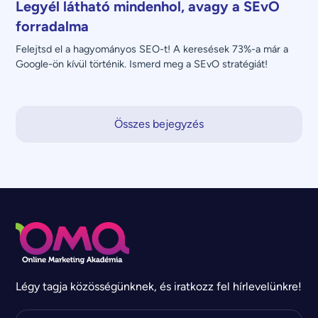
Legyél látható mindenhol, avagy a SEvO
forradalma
Felejtsd el a hagyományos SEO-t! A keresések 73%-a már a 
Google-ön kívül történik. Ismerd meg a SEvO stratégiát!
Összes bejegyzés
Légy tagja közösségünknek, és iratkozz fel hírlevelünkre!