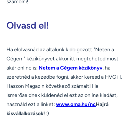
számolni!
Olvasd el!
Ha elolvasnád az általunk kidolgozott "Neten a
Cégem" kézikönyvet akkor itt megteheted most
akár online is:
Netem a Cégem kézikönyv
, ha
szeretnéd a kezedbe fogni, akkor keresd a HVG ill.
Haszon Magazin következő számait! Ha
ismerőseidnek küldenéd el ezt az online kiadást,
használd ezt a linket:
www.oma.hu/nc
Hajrá
kisvállalkozások!
:)