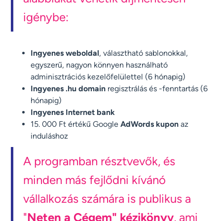
igénybe:
Ingyenes weboldal
, választható sablonokkal,
egyszerű, nagyon könnyen használható
adminisztrációs kezelőfelülettel (6 hónapig)
Ingyenes .hu domain
regisztrálás és -fenntartás (6
hónapig)
Ingyenes Internet bank
15. 000 Ft értékű Google
AdWords kupon
az
induláshoz
A programban résztvevők, és
minden más fejlődni kívánó
vállalkozás számára is publikus a
"
Neten a Cégem" kézikönyv
, ami