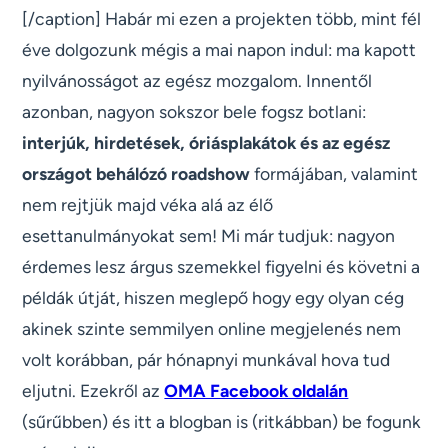
[/caption] Habár mi ezen a projekten több, mint fél
éve dolgozunk mégis a mai napon indul: ma kapott
nyilvánosságot az egész mozgalom. Innentől
azonban, nagyon sokszor bele fogsz botlani:
interjúk, hirdetések, óriásplakátok és az egész
országot behálózó roadshow
formájában, valamint
nem rejtjük majd véka alá az élő
esettanulmányokat sem! Mi már tudjuk: nagyon
érdemes lesz árgus szemekkel figyelni és követni a
példák útját, hiszen meglepő hogy egy olyan cég
akinek szinte semmilyen online megjelenés nem
volt korábban, pár hónapnyi munkával hova tud
eljutni. Ezekről az
OMA Facebook oldalán
(sűrűbben) és itt a blogban is (ritkábban) be fogunk