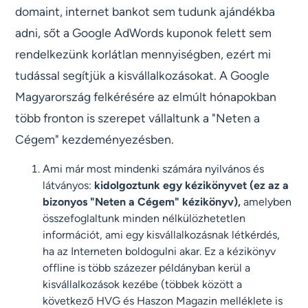
domaint, internet bankot sem tudunk ajándékba
adni, sőt a Google AdWords kuponok felett sem
rendelkezünk korlátlan mennyiségben, ezért mi
tudással segítjük a kisvállalkozásokat. A Google
Magyarország felkérésére az elmúlt hónapokban
több fronton is szerepet vállaltunk a "Neten a
Cégem" kezdeményezésben.
Ami már most mindenki számára nyilvános és
látványos:
kidolgoztunk egy kézikönyvet (ez az a
bizonyos "Neten a Cégem" kézikönyv),
amelyben
összefoglaltunk minden nélkülözhetetlen
információt, ami egy kisvállalkozásnak létkérdés,
ha az Interneten boldogulni akar. Ez a kézikönyv
offline is több százezer példányban kerül a
kisvállalkozások kezébe (többek között a
következő HVG és Haszon Magazin melléklete is