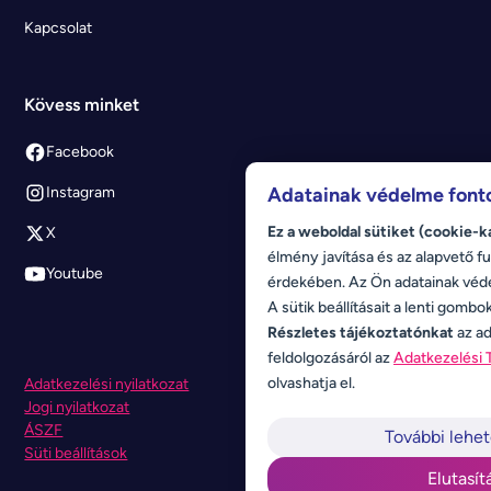
Kapcsolat
Kövess minket
Facebook
Adatainak védelme font
Instagram
Ez a weboldal sütiket (cookie-k
X
élmény javítása és az alapvető fu
Youtube
érdekében. Az Ön adatainak véd
A sütik beállításait a lenti gombo
Részletes tájékoztatónkat
az ad
feldolgozásáról az
Adatkezelési 
olvashatja el.
Adatkezelési nyilatkozat
Jogi nyilatkozat
ÁSZF
További lehe
Süti beállítások
Elutasít