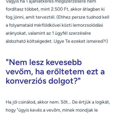
Vagyis ha 1 ajánlatkérés megszerzésére nem
fordítasz többet, mint 2.500 Ft, akkor átlagban ki
fog jönni, amit terveztél. (Ehhez persze tudnod kell
a folyamataid mérföldkövei közti lemorzsolódási
arányokat, valamint az 1 ügyfél szerzésére
áldozható költségedet. Ugye Te ezeket ismered?!)
"Nem lesz kevesebb
vevőm, ha erőltetem ezt a
konverziós dolgot?"
Ha jól csinálod, akkor nem. Sőt... De értjük a logikát,
hogy "úgyis kevés a vevőm, minek mondjak le