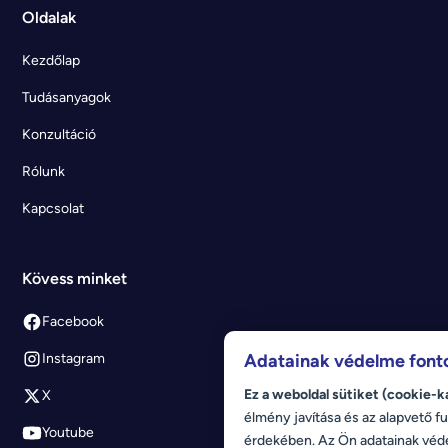
Oldalak
Kezdőlap
Tudásanyagok
Konzultáció
Rólunk
Kapcsolat
Kövess minket
Facebook
Adatainak védelme font
Instagram
Ez a weboldal sütiket (cookie-k
X
élmény javítása és az alapvető fu
Youtube
érdekében. Az Ön adatainak véd