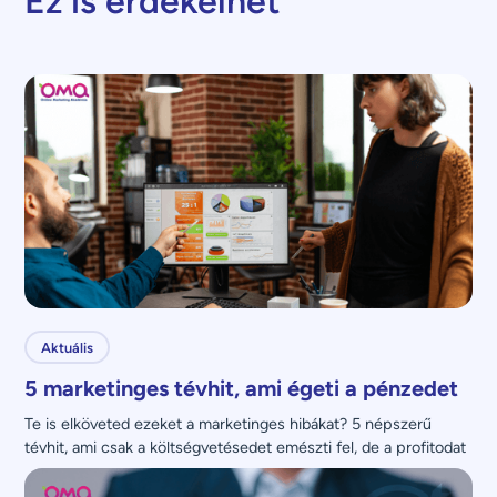
Ez is érdekelhet
Aktuális
5 marketinges tévhit, ami égeti a pénzedet
Te is elköveted ezeket a marketinges hibákat? 5 népszerű 
tévhit, ami csak a költségvetésedet emészti fel, de a profitodat 
nem növeli.