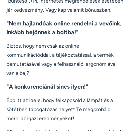
"büntesd".) Pl. internetes megrendelések esetében
jár kedvezmény. Vagy kap valamit bónuszban.
"Nem hajlandóak online rendelni a vevőink,
inkább bejönnek a boltba!"
Biztos, hogy nem csak az online
kommunikációddal, a tájékoztatással, a termék
bemutatásával vagy a felhasználói ergonómiával
van a baj?
"A konkurenciánál sincs ilyen!"
Épp itt az ideje, hogy felkapcsold a lámpát és a
sötétben tapogatózás helyett Te megpróbáld
mérni az igazi eredményeket!