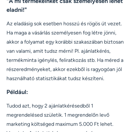
"A mi termékeinket csak személyesen lehet
eladni!"
Az eladásig sok esetben hosszú és rögös út vezet.
Ha maga a vásárlás személyesen fog létre jönni,
akkor a folyamat egy korábbi szakaszában biztosan
van valami, amit tudsz mérni! Pl. ajánlatkérés,
termékminta igénylés, feliratkozás stb. Ha méred a
részeredményeket, akkor ezekből is ragyogóan jól
használható statisztikákat tudsz készíteni.
Például:
Tudod azt, hogy 2 ajánlatkérésedből 1
megrendelésed születik. 1 megrendelőn levő
marketing költséged maximum 5.000 Ft lehet.