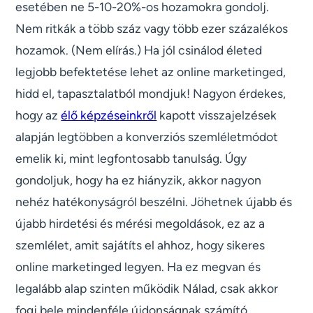
esetében ne 5-10-20%-os hozamokra gondolj.
Nem ritkák a több száz vagy több ezer százalékos
hozamok. (Nem elírás.) Ha jól csinálod életed
legjobb befektetése lehet az online marketinged,
hidd el, tapasztalatból mondjuk! Nagyon érdekes,
hogy az
élő képzéseinkről
kapott visszajelzések
alapján legtöbben a konverziós szemléletmódot
emelik ki, mint legfontosabb tanulság. Úgy
gondoljuk, hogy ha ez hiányzik, akkor nagyon
nehéz hatékonyságról beszélni. Jöhetnek újabb és
újabb hirdetési és mérési megoldások, ez az a
szemlélet, amit sajátíts el ahhoz, hogy sikeres
online marketinged legyen. Ha ez megvan és
legalább alap szinten működik Nálad, csak akkor
fogj bele mindenféle újdonságnak számító