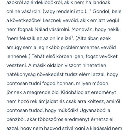
azokról az érdeklődőkről, akik nem hajlandóak
online vásárolni (vagy rendelni stb.)..." Gondolj bele
a következőbe! Lesznek vevőid, akik emiatt végül
nem fognak Nálad vásárolni. Mondván, hogy nekik
"nem fekszik ez az online izé". (Általában ezek
amúgy sem a leginkább problémamentes vevőid
lennének.) Tehát első körben igen, fogsz vevőket
veszteni. A másik oldalon viszont hihetetlen
hatékonyság növekedést tudsz elérni azzal, hogy
pontosan tudni fogod honnan, milyen módon
jönnek a megrendelőid. Kidobálod az eredményt
nem hozó reklámjaidat és csak arra költesz, amiről
pontosan tudod, hogy működik! Ugyanabból a
pénzből, akár többszörös eredményt érhetsz el
azzal, hogy nem hagyod szivárogni a kiadásaid nem