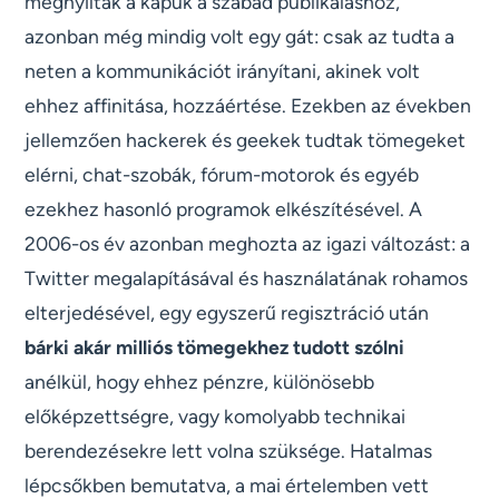
megnyíltak a kapuk a szabad publikáláshoz,
azonban még mindig volt egy gát: csak az tudta a
neten a kommunikációt irányítani, akinek volt
ehhez affinitása, hozzáértése. Ezekben az években
jellemzően hackerek és geekek tudtak tömegeket
elérni, chat-szobák, fórum-motorok és egyéb
ezekhez hasonló programok elkészítésével. A
2006-os év azonban meghozta az igazi változást: a
Twitter megalapításával és használatának rohamos
elterjedésével, egy egyszerű regisztráció után
bárki akár milliós tömegekhez tudott szólni
anélkül, hogy ehhez pénzre, különösebb
előképzettségre, vagy komolyabb technikai
berendezésekre lett volna szüksége. Hatalmas
lépcsőkben bemutatva, a mai értelemben vett