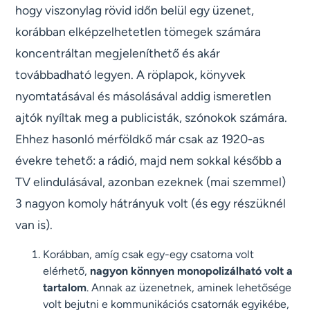
hogy viszonylag rövid időn belül egy üzenet,
korábban elképzelhetetlen tömegek számára
koncentráltan megjeleníthető és akár
továbbadható legyen. A röplapok, könyvek
nyomtatásával és másolásával addig ismeretlen
ajtók nyíltak meg a publicisták, szónokok számára.
Ehhez hasonló mérföldkő már csak az 1920-as
évekre tehető: a rádió, majd nem sokkal később a
TV elindulásával, azonban ezeknek (mai szemmel)
3 nagyon komoly hátrányuk volt (és egy részüknél
van is).
Korábban, amíg csak egy-egy csatorna volt
elérhető,
nagyon könnyen monopolizálható volt a
tartalom
. Annak az üzenetnek, aminek lehetősége
volt bejutni e kommunikációs csatornák egyikébe,