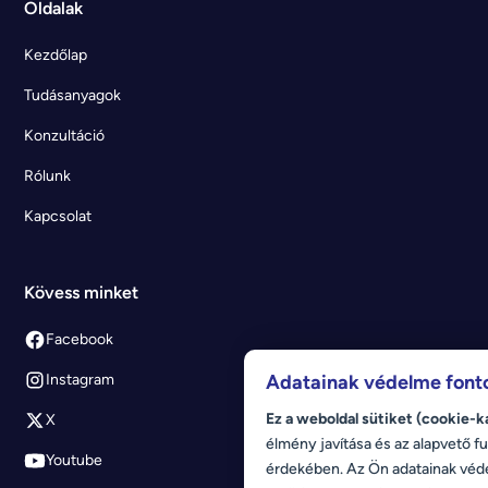
Oldalak
Kezdőlap
Tudásanyagok
Konzultáció
Rólunk
Kapcsolat
Kövess minket
Facebook
Adatainak védelme font
Instagram
Ez a weboldal sütiket (cookie-k
X
élmény javítása és az alapvető fu
Youtube
érdekében. Az Ön adatainak véd