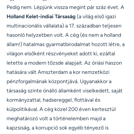
Pedig nem. Lépjünk vissza megint pár száz évet. A
Holland Kelet-indiai Társaság
(a világ első igazi
multinacionális vállalata) a 17. században teljesen
hasonló helyzetben volt. A cég (és nem a holland
állam!) hatalmas gyarmatbirodalmat hozott létre, a
világon elsőként részvényeket adott ki, ezáltal
letette a modern tőzsde alapjait. Az óriási haszon
hatására vált Amszterdam a kor nemzetközi
pénzforgalmának központjává. Ugyanakkor a
társaság szinte önálló államként viselkedett, saját
kormányzattal, hadsereggel, flottával és
külpolitikával. A cég közel 200 éven kertesztül
meghatározó volt a történelemben majd a
kapzsiság, a korrupció sok egyéb tényező is