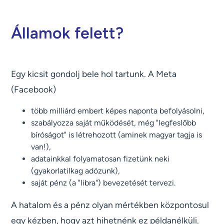
Államok felett?
Egy kicsit gondolj bele hol tartunk. A Meta
(Facebook)
több milliárd embert képes naponta befolyásolni,
szabályozza saját működését, még "legfeslőbb
bíróságot" is létrehozott (aminek magyar tagja is
van!),
adatainkkal folyamatosan fizetünk neki
(gyakorlatilkag adózunk),
saját pénz (a "libra") bevezetését tervezi.
A hatalom és a pénz olyan mértékben központosul
egy kézben, hogy azt hihetnénk ez példanélküli.