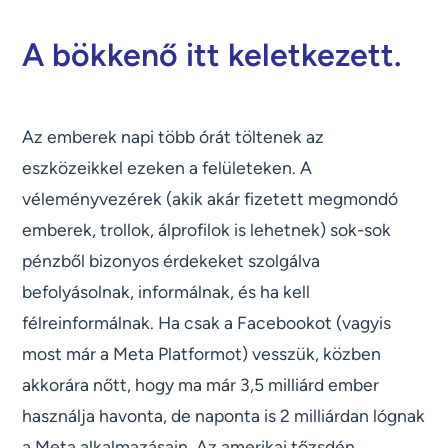
A bökkenő itt keletkezett.
Az emberek napi több órát töltenek az
eszközeikkel ezeken a felületeken. A
véleményvezérek (akik akár fizetett megmondó
emberek, trollok, álprofilok is lehetnek) sok-sok
pénzből bizonyos érdekeket szolgálva
befolyásolnak, informálnak, és ha kell
félreinformálnak. Ha csak a Facebookot (vagyis
most már a Meta Platformot) vesszük, közben
akkorára nőtt, hogy ma már 3,5 milliárd ember
használja havonta, de naponta is 2 milliárdan lógnak
a Meta alkalmazásain. Az amerikai tőzsdén