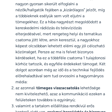
nagyon gyorsan sikerült elfoglalni a
nézők/hallgatók fejében a „kizárólagos” jelzőt, míg
a többieknek esélyük sem volt eljutni a
tömegekhez. Ez a hiba nagyrészt megoldódott a
kereskedelmi rádiózás és televíziózás
elterjedésével, mert rengeteg helyi és tematikus
csatorna jött létre, amin keresztül, a nagyokhoz
képest olcsóbban lehetett elérni egy jól célozható
közönséget. Persze az ma is felvet bizonyos
kérdéseket, ha ez a többféle csatorna 1 tulajdonosi
körhöz tartozik, és egyféle érdekeket támogat. Két
dolgot azonban még az idő és a technikai fejlődés
előrehaladtával sem tud orvosolni a hagyományos
média:
az azonnali
tömeges visszacsatolás
lehetősége
nem kivitelezhető, azaz a kommunikáció ezeken a
felületeken továbbra is egyirányú;
valamint a tartalom előállítása rendkívül erős
kontroll alatt van,
szakmai hozzáértés és bizonyos