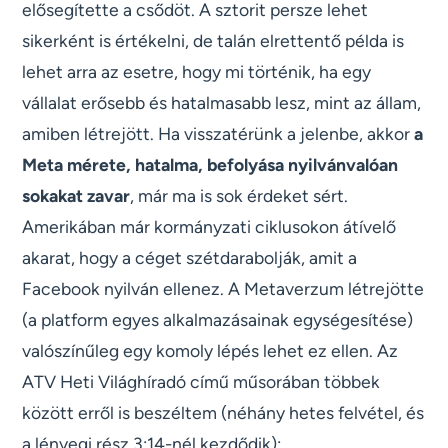
elősegítette a csődöt. A sztorit persze lehet
sikerként is értékelni, de talán elrettentő példa is
lehet arra az esetre, hogy mi történik, ha egy
vállalat erősebb és hatalmasabb lesz, mint az állam,
amiben létrejött. Ha visszatérünk a jelenbe, akkor
a
Meta mérete, hatalma, befolyása nyilvánvalóan
sokakat zavar
, már ma is sok érdeket sért.
Amerikában már kormányzati ciklusokon átívelő
akarat, hogy a céget szétdarabolják, amit a
Facebook nyilván ellenez. A Metaverzum létrejötte
(a platform egyes alkalmazásainak egységesítése)
valószínűleg egy komoly lépés lehet ez ellen. Az
ATV Heti Világhíradó című műsorában többek
között erről is beszéltem (néhány hetes felvétel, és
a lényegi rész 3:14-nél kezdődik):