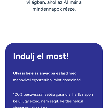
világban, ahol az AI már a
mindennapok része.
Indulj el most!
Olvass bele az anyagba
és lásd meg,
mennyivel egyszerűbb, mint gondolnád.
100% pénzvisszafizetési garancia: ha 15 napon
belül úgy érzed, nem segít, kérdés nélkül
visszautaljuk az árát.