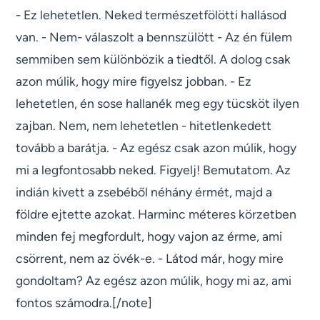
- Ez lehetetlen. Neked természetfölötti hallásod
van. - Nem- válaszolt a bennszülött - Az én fülem
semmiben sem különbözik a tiedtől. A dolog csak
azon múlik, hogy mire figyelsz jobban. - Ez
lehetetlen, én sose hallanék meg egy tücsköt ilyen
zajban. Nem, nem lehetetlen - hitetlenkedett
tovább a barátja. - Az egész csak azon múlik, hogy
mi a legfontosabb neked. Figyelj! Bemutatom. Az
indián kivett a zsebéből néhány érmét, majd a
földre ejtette azokat. Harminc méteres körzetben
minden fej megfordult, hogy vajon az érme, ami
csörrent, nem az övék-e. - Látod már, hogy mire
gondoltam? Az egész azon múlik, hogy mi az, ami
fontos számodra.[/note]