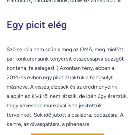
Harcolunk, harcban állunk, ömlik ez a médiából is.
Egy picit elég
Szó se róla nem szűnik meg az OMA, még mielőtt
pár konkurensünk tenyereit összecsapva pezsgőt
bontana, felesleges! :) Azonban tény, ebben a
2014-es évben egy picit átraktuk a hangsúlyt
máshova. A visszajelzések és az eredményeink
alapján ez kívülről nem látszik, de idén úgy érezzük,
hogy kevesebb munkával is teljesítettük
terveinket. Sok idő jutott a családra, pecázásra. A
kertre, az olvasgatásra, a pihenésre.