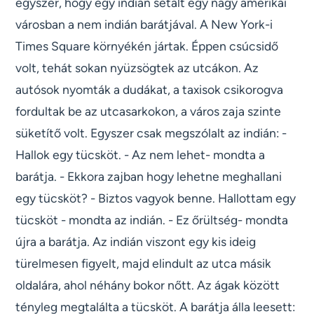
egyszer, hogy egy indián sétált egy nagy amerikai
városban a nem indián barátjával. A New York-i
Times Square környékén jártak. Éppen csúcsidő
volt, tehát sokan nyüzsögtek az utcákon. Az
autósok nyomták a dudákat, a taxisok csikorogva
fordultak be az utcasarkokon, a város zaja szinte
süketítő volt. Egyszer csak megszólalt az indián: -
Hallok egy tücsköt. - Az nem lehet- mondta a
barátja. - Ekkora zajban hogy lehetne meghallani
egy tücsköt? - Biztos vagyok benne. Hallottam egy
tücsköt - mondta az indián. - Ez őrültség- mondta
újra a barátja. Az indián viszont egy kis ideig
türelmesen figyelt, majd elindult az utca másik
oldalára, ahol néhány bokor nőtt. Az ágak között
tényleg megtalálta a tücsköt. A barátja álla leesett: