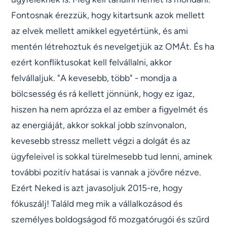
Fontosnak érezzük, hogy kitartsunk azok mellett
az elvek mellett amikkel egyetértünk, és ami
mentén létrehoztuk és nevelgetjük az OMÁt. És ha
ezért konfliktusokat kell felvállalni, akkor
felvállaljuk. "A kevesebb, több" - mondja a
bölcsesség és rá kellett jönnünk, hogy ez igaz,
hiszen ha nem aprózza el az ember a figyelmét és
az energiáját, akkor sokkal jobb színvonalon,
kevesebb stressz mellett végzi a dolgát és az
ügyfeleivel is sokkal türelmesebb tud lenni, aminek
további pozitív hatásai is vannak a jövőre nézve.
Ezért Neked is azt javasoljuk 2015-re, hogy
fókuszálj! Találd meg mik a vállalkozásod és
személyes boldogságod fő mozgatórugói és szűrd