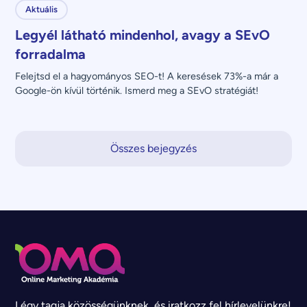
Aktuális
Legyél látható mindenhol, avagy a SEvO
forradalma
Felejtsd el a hagyományos SEO-t! A keresések 73%-a már a 
Google-ön kívül történik. Ismerd meg a SEvO stratégiát!
Összes bejegyzés
Légy tagja közösségünknek, és iratkozz fel hírlevelünkre!