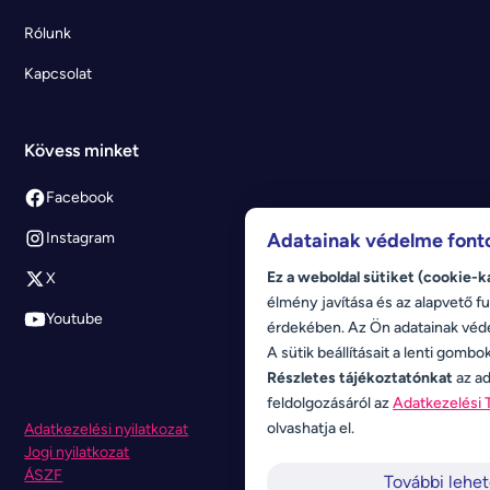
Rólunk
Kapcsolat
Kövess minket
Facebook
Adatainak védelme font
Instagram
Ez a weboldal sütiket (cookie-k
X
élmény javítása és az alapvető fu
Youtube
érdekében. Az Ön adatainak véd
A sütik beállításait a lenti gombo
Részletes tájékoztatónkat
az ad
feldolgozásáról az
Adatkezelési 
olvashatja el.
Adatkezelési nyilatkozat
Jogi nyilatkozat
ÁSZF
További lehe