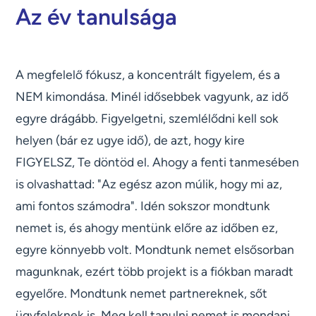
Az év tanulsága
A megfelelő fókusz, a koncentrált figyelem, és a
NEM kimondása. Minél idősebbek vagyunk, az idő
egyre drágább. Figyelgetni, szemlélődni kell sok
helyen (bár ez ugye idő), de azt, hogy kire
FIGYELSZ, Te döntöd el. Ahogy a fenti tanmesében
is olvashattad: "Az egész azon múlik, hogy mi az,
ami fontos számodra". Idén sokszor mondtunk
nemet is, és ahogy mentünk előre az időben ez,
egyre könnyebb volt. Mondtunk nemet elsősorban
magunknak, ezért több projekt is a fiókban maradt
egyelőre. Mondtunk nemet partnereknek, sőt
ügyfeleknek is. Meg kell tanulni nemet is mondani.