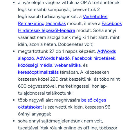
a nyár elején véghez vittük az OMA történetének
legsikeresebb kampányát, bevezettük 2
legfrissebb tudásanyagunkat: a
Verhetetlen
Remarketing technikák
modult, illetve a
Facebook
Hirdetések lépésről-lépésre
modult. Soha ennyi
vásárlást nem szolgáltunk még ki 1 hét alatt, mint
idén, azon a héten. Döbbenetes volt;
megtartottunk 27 db 1 napos képzést,
AdWords
alapozó
,
AdWords haladó
,
Facebook hirdetések
,
közösségi média
,
webanalitika
, és
keresőoptimalizálás
témában. A képzéseken
összesen közel 220 órát beszéltünk, és több mint
600 cégvezetővel, marketingessel, honlap-
tulajdonossal találkoztunk;
több nagyvállalat meghívására
belső céges
oktatásokat
is szerveztünk idén, összesen 96
órányi anyaggal;
soha ennyi sajtómegjelenésünk nem volt,
tucatjával írtak rólunk online és offline, többször