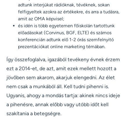
adtunk interjúkat rádióknak, tévéknek, sokan
felfigyeltek azokra az értékekre, és arra a tudásra,
amit az OMA képvisel;
és idén is több egyetemen főiskolán tartottunk
előadásokat (Corvinus, BGF, ELTE) és számos
konferencián adtunk elő 1-2 órás szemfelnyitó
prezentációkat online marketing témában.
Így összefoglalva, igazából tevékeny évnek érzem
ezt a 2014-et, de azt, amit ezek mellett hozott a
jövőben sem akarom, akarjuk elengedni. Az élet
nem csak a munkából áll. Kell tudni pihenni is.
Ugyanis, ahogy a mondás tartja: akinek nincs ideje
a pihenésre, annak előbb vagy utóbb időt kell
szakítania a betegségre.