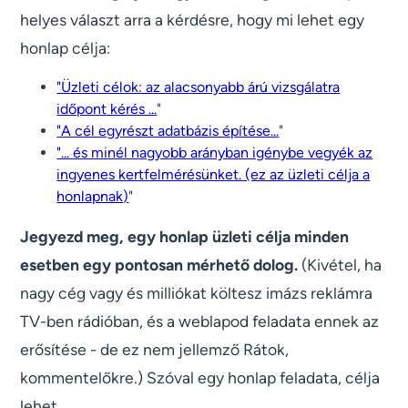
helyes választ arra a kérdésre, hogy mi lehet egy
honlap célja:
"Üzleti célok: az alacsonyabb árú vizsgálatra
időpont kérés ...
"
"A cél egyrészt adatbázis építése...
"
"... és minél nagyobb arányban igénybe vegyék az
ingyenes kertfelmérésünket. (ez az üzleti célja a
honlapnak)
"
Jegyezd meg, egy honlap üzleti célja minden
esetben egy pontosan mérhető dolog.
(Kivétel, ha
nagy cég vagy és milliókat költesz imázs reklámra
TV-ben rádióban, és a weblapod feladata ennek az
erősítése - de ez nem jellemző Rátok,
kommentelőkre.) Szóval egy honlap feladata, célja
lehet,