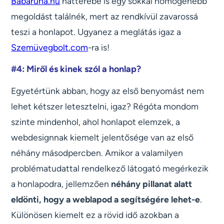
Babaruha.hu
hátterébe is egy sokkal homogénebb
megoldást találnék, mert az rendkívül zavarossá
teszi a honlapot. Ugyanez a meglátás igaz a
Szemüvegbolt.com
-ra is!
#4: Miről és kinek szól a honlap?
Egyetértünk abban, hogy az első benyomást nem
lehet kétszer letesztelni, igaz? Régóta mondom
szinte mindenhol, ahol honlapot elemzek, a
webdesignnak kiemelt jelentősége van az első
néhány másodpercben. Amikor a valamilyen
problématudattal rendelkező látogató megérkezik
a honlapodra, jellemzően
néhány pillanat alatt
eldönti, hogy a weblapod a segítségére lehet-e
.
Különösen kiemelt ez a rövid idő azokban a