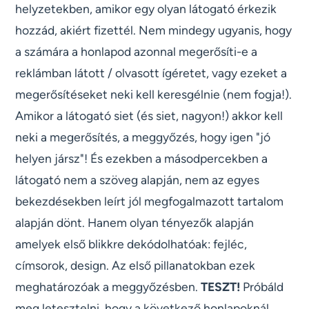
helyzetekben, amikor egy olyan látogató érkezik
hozzád, akiért fizettél. Nem mindegy ugyanis, hogy
a számára a honlapod azonnal megerősíti-e a
reklámban látott / olvasott ígéretet, vagy ezeket a
megerősítéseket neki kell keresgélnie (nem fogja!).
Amikor a látogató siet (és siet, nagyon!) akkor kell
neki a megerősítés, a meggyőzés, hogy igen "jó
helyen jársz"! És ezekben a másodpercekben a
látogató nem a szöveg alapján, nem az egyes
bekezdésekben leírt jól megfogalmazott tartalom
alapján dönt. Hanem olyan tényezők alapján
amelyek első blikkre dekódolhatóak: fejléc,
címsorok, design. Az első pillanatokban ezek
meghatározóak a meggyőzésben.
TESZT!
Próbáld
meg letesztelni, hogy a következő honlapoknál