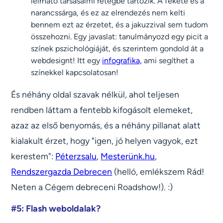
leírható társasalmi rétegbe tartozik. A fekete és a
narancssárga, és ez az elrendezés nem kelti
bennem ezt az érzetet, és a jakuzzival sem tudom
összehozni. Egy javaslat: tanulmányozd egy picit a
színek pszichológiáját, és szerintem gondold át a
webdesignt! Itt egy
infografika,
ami segíthet a
színekkel kapcsolatosan!
És néhány oldal szavak nélkül, ahol teljesen
rendben láttam a fentebb kifogásolt elemeket,
azaz az első benyomás, és a néhány pillanat alatt
kialakult érzet, hogy "igen, jó helyen vagyok, ezt
kerestem":
Péterzsalu
,
Mesterünk.hu
,
Rendszergazda Debrecen
(helló, emlékszem Rád!
Neten a Cégem debreceni Roadshow!). :)
#5: Flash weboldalak?