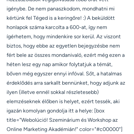
igénybe. De nem panaszkodom, mondhatni mi
kértünk fel Téged is a keringőre! :) A beküldött
honlapok száma karcolta a 600-at, így nem
ígérhetem, hogy mindenkire sor kerül. Az viszont
biztos, hogy ebbe az egyetlen bejegyzésbe nem
fért bele az összes mondanivaló, ezért még ezen a
héten lesz egy nap amikor folytatjuk a témát,
bőven még egyszer ennyi infóval. Sőt, a hatalmas
érdeklődés arra sarkallt bennünket, hogy adjunk az
ilyen (illetve ennél sokkal részletesebb)
elemzéseknek élőben is helyet, ezért tessék, aki
igazán komolyan gondolja itt a helye: [box
title="Webolúció! Szeminárium és Workshop az
Online Marketing Akadémián!" color="#c00000"]