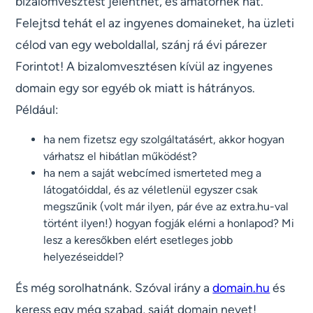
bizalomvesztést jelenthet, és amatőrnek hat.
Felejtsd tehát el az ingyenes domaineket, ha üzleti
célod van egy weboldallal, szánj rá évi párezer
Forintot! A bizalomvesztésen kívül az ingyenes
domain egy sor egyéb ok miatt is hátrányos.
Például:
ha nem fizetsz egy szolgáltatásért, akkor hogyan
várhatsz el hibátlan működést?
ha nem a saját webcímed ismerteted meg a
látogatóiddal, és az véletlenül egyszer csak
megszűnik (volt már ilyen, pár éve az extra.hu-val
történt ilyen!) hogyan fogják elérni a honlapod? Mi
lesz a keresőkben elért esetleges jobb
helyezéseiddel?
És még sorolhatnánk. Szóval irány a
domain.hu
és
keress egy még szabad, saját domain nevet!