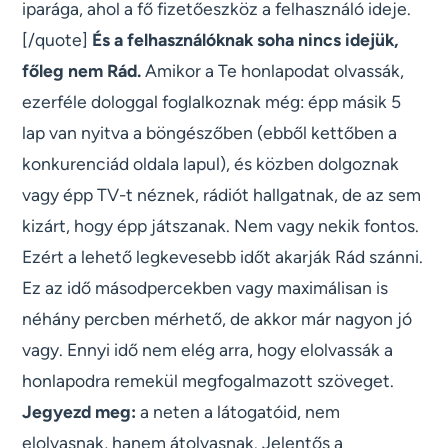
iparága, ahol a fő fizetőeszköz a felhasználó ideje.
[/quote]
És a felhasználóknak soha nincs idejük,
főleg nem Rád.
Amikor a Te honlapodat olvassák,
ezerféle dologgal foglalkoznak még: épp másik 5
lap van nyitva a böngészőben (ebből kettőben a
konkurenciád oldala lapul), és közben dolgoznak
vagy épp TV-t néznek, rádiót hallgatnak, de az sem
kizárt, hogy épp játszanak. Nem vagy nekik fontos.
Ezért a lehető legkevesebb időt akarják Rád szánni.
Ez az idő másodpercekben vagy maximálisan is
néhány percben mérhető, de akkor már nagyon jó
vagy. Ennyi idő nem elég arra, hogy elolvassák a
honlapodra remekül megfogalmazott szöveget.
Jegyezd meg:
a neten a látogatóid, nem
elolvasnak, hanem átolvasnak. Jelentős a