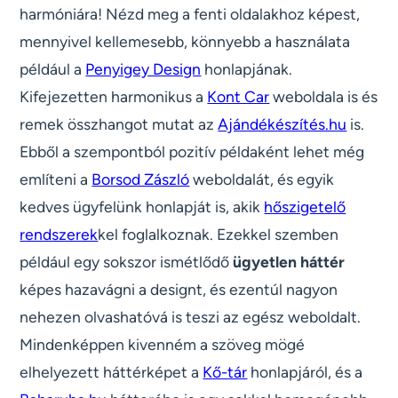
harmóniára! Nézd meg a fenti oldalakhoz képest,
mennyivel kellemesebb, könnyebb a használata
például a
Penyigey Design
honlapjának.
Kifejezetten harmonikus a
Kont Car
weboldala is és
remek összhangot mutat az
Ajándékészítés.hu
is.
Ebből a szempontból pozitív példaként lehet még
említeni a
Borsod Zászló
weboldalát, és egyik
kedves ügyfelünk honlapját is, akik
hőszigetelő
rendszerek
kel foglalkoznak. Ezekkel szemben
például egy sokszor ismétlődő
ügyetlen háttér
képes hazavágni a designt, és ezentúl nagyon
nehezen olvashatóvá is teszi az egész weboldalt.
Mindenképpen kivenném a szöveg mögé
elhelyezett háttérképet a
Kő-tár
honlapjáról, és a