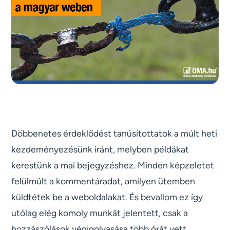
Döbbenetes érdeklődést tanúsítottatok a múlt heti
kezdeményezésünk iránt, melyben példákat
kerestünk a mai bejegyzéshez. Minden képzeletet
felülmúlt a kommentáradat, amilyen ütemben
küldtétek be a weboldalakat. És bevallom ez így
utólag elég komoly munkát jelentett, csak a
hozzászólások végigolvasása több órát vett