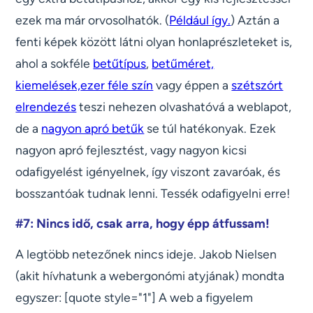
ezek ma már orvosolhatók. (
Például így.
) Aztán a
fenti képek között látni olyan honlaprészleteket is,
ahol a sokféle
betűtípus
,
betűméret,
kiemelések,
ezer féle szín
vagy éppen a
szétszórt
elrendezés
teszi nehezen olvashatóvá a weblapot,
de a
nagyon apró betűk
se túl hatékonyak. Ezek
nagyon apró fejlesztést, vagy nagyon kicsi
odafigyelést igényelnek, így viszont zavaróak, és
bosszantóak tudnak lenni. Tessék odafigyelni erre!
#7: Nincs idő, csak arra, hogy épp átfussam!
A legtöbb netezőnek nincs ideje. Jakob Nielsen
(akit hívhatunk a webergonómi atyjának) mondta
egyszer: [quote style="1"] A web a figyelem