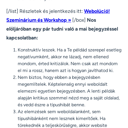
[/list] Részletek és jelentkezés itt:
Webolúció!
Szeminárium és Workshop »
[/box]
Nos
elöljáróban egy pár tudni való a mai bejegyzéssel
kapcsolatban:
Konstruktív leszek. Ha a Te példád szerepel esetleg
negatívumként, akkor ne lázadj, nem ellened
mondom, érted kritizálok. Nem csak azt mondom
el mi a rossz, hanem azt is hogyan javíthatod ki.
Nem biztos, hogy ebben a bejegyzésben
megemlítelek. Képtelenség ennyi weboldalt
elemezni egyetlen bejegyzésben. A lenti példák
alapján kritikus szemmel nézd meg a saját oldalad,
és vedd észre a típushibát benne.
Az elemzések sem weboldalanként, sem
típushibánként nem lesznek kimerítőek. Ha
törekednék a teljeskörűségre, akkor website