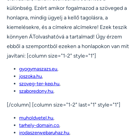
különbség. Ezért amikor fogalmazod a szöveged a
honlapra, mindig ügyelj a kellő tagolásra, a
kiemelésekre, és a címekre alcímekre! Ezek teszik
könnyen ÁTolvashatóvá a tartalmad! Úgy érzem
ebből a szempontból ezeken a honlapokon van mit
javítani: [column size="1-2" style="1"]
gyogymaszazs.eu
,
joszoka.hu
,
szoveg-ter-kep.hu
,
szaboredony.hu
,
[/column] [column size="1-2" last="1" style="1"]
muholdvetel.hu
,
tarhely-domain.co
,
irodaszerwebaruhaz.hu
,