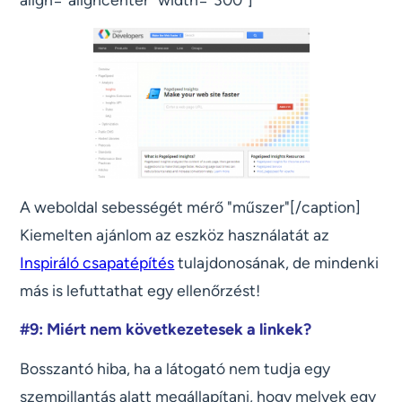
A weboldal sebességét mérő "műszer"[/caption]
Kiemelten ajánlom az eszköz használatát az
Inspiráló csapatépítés
tulajdonosának, de mindenki
más is lefuttathat egy ellenőrzést!
#9: Miért nem következetesek a linkek?
Bosszantó hiba, ha a látogató nem tudja egy
szempillantás alatt megállapítani, hogy melyek egy