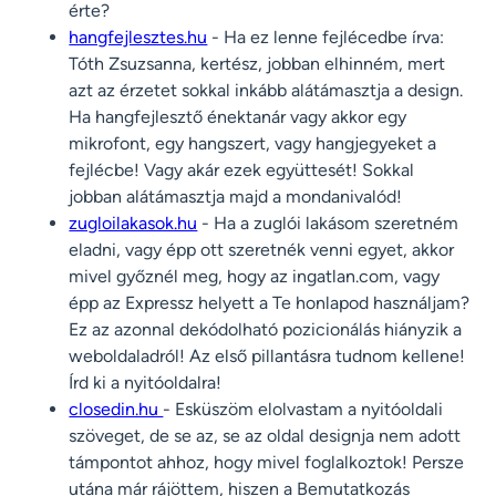
érte?
hangfejlesztes.hu
- Ha ez lenne fejlécedbe írva:
Tóth Zsuzsanna, kertész, jobban elhinném, mert
azt az érzetet sokkal inkább alátámasztja a design.
Ha hangfejlesztő énektanár vagy akkor egy
mikrofont, egy hangszert, vagy hangjegyeket a
fejlécbe! Vagy akár ezek együttesét! Sokkal
jobban alátámasztja majd a mondanivalód!
zugloilakasok.hu
- Ha a zuglói lakásom szeretném
eladni, vagy épp ott szeretnék venni egyet, akkor
mivel győznél meg, hogy az ingatlan.com, vagy
épp az Expressz helyett a Te honlapod használjam?
Ez az azonnal dekódolható pozicionálás hiányzik a
weboldaladról! Az első pillantásra tudnom kellene!
Írd ki a nyitóoldalra!
closedin.hu
- Esküszöm elolvastam a nyitóoldali
szöveget, de se az, se az oldal designja nem adott
támpontot ahhoz, hogy mivel foglalkoztok! Persze
utána már rájöttem, hiszen a Bemutatkozás