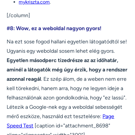
mykriszta.com
.
[/column]
#8: Wow, ez a weboldal nagyon gyors!
Na ezt sose fogod hallani egyetlen látogatódtól se!
Ugyanis egy weboldal sosem lehet elég gyors.
Egyetlen másodperc tizedrésze az az időhatár,
aminél a látogatók még úgy érzik, hogy a rendszer
azonnal reagál
. Ez szép álom, de a weben nem erre
kell törekedni, hanem arra, hogy ne legyen ideje a
felhasználónak azon gondolkodnia, hogy "ez lassú".
Létezik a Google-nek egy a weboldal sebességét
mérő eszköze, használd ezt tesztelésre:
Page
Speed Test
[caption id="attachment_8698"
align="aligncenter" width="300"]