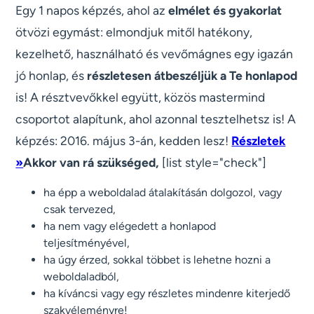
Egy 1 napos képzés, ahol az
elmélet és gyakorlat
ötvözi egymást: elmondjuk mitől hatékony,
kezelhető, használható és vevőmágnes egy igazán
jó honlap, és
részletesen átbeszéljük a Te honlapod
is! A résztvevőkkel együtt, közös mastermind
csoportot alapítunk, ahol azonnal tesztelhetsz is! A
képzés: 2016. május 3-án, kedden lesz!
Részletek
»
Akkor van rá szükséged,
[list style="check"]
ha épp a weboldalad átalakításán dolgozol, vagy
csak tervezed,
ha nem vagy elégedett a honlapod
teljesítményével,
ha úgy érzed, sokkal többet is lehetne hozni a
weboldaladból,
ha kíváncsi vagy egy részletes mindenre kiterjedő
szakvéleményre!