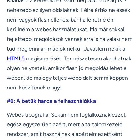
Ráadásul a keresőkben való megtalálhatóságuk is
nehezebb az ilyen oldalaknak. Félre értés ne essék
nem vagyok flash ellenes, bár ha lehetne én
kerülném a webes használatukat. Ma már sokkal
fejlettebb, megoldások vannak arra is ha valaki nem
tud meglenni animációk nélkül. Javaslom nekik a
HTML5
megismerését. Természetesen akadhatnak
olyan helyzetek, amikor flash jó megoldás lehet a
weben, de ma egy teljes weboldalt semmiképpen
nem készítenék el így!
#6: A betűk harca a felhasználókkal
Webes tipográfia. Sokan nem foglalkoznak ezzel,
egész egyszerűen azért, mert a tartalomkezelő
rendszer, amit használnak alapértelmezettként