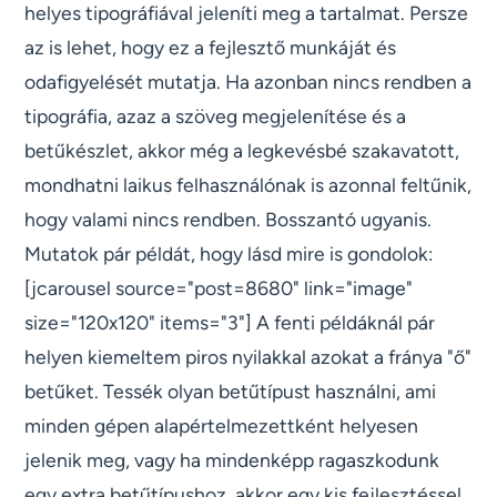
helyes tipográfiával jeleníti meg a tartalmat. Persze
az is lehet, hogy ez a fejlesztő munkáját és
odafigyelését mutatja. Ha azonban nincs rendben a
tipográfia, azaz a szöveg megjelenítése és a
betűkészlet, akkor még a legkevésbé szakavatott,
mondhatni laikus felhasználónak is azonnal feltűnik,
hogy valami nincs rendben. Bosszantó ugyanis.
Mutatok pár példát, hogy lásd mire is gondolok:
[jcarousel source="post=8680" link="image"
size="120x120" items="3"] A fenti példáknál pár
helyen kiemeltem piros nyilakkal azokat a fránya "ő"
betűket. Tessék olyan betűtípust használni, ami
minden gépen alapértelmezettként helyesen
jelenik meg, vagy ha mindenképp ragaszkodunk
egy extra betűtípushoz, akkor egy kis fejlesztéssel