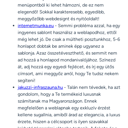
menüpontból ki lehet hámozni, de ez nem
elegendő! Sokkal karakteresebb, egyedibb,
meggyőzőbb webdesignt és nyitóoldalt!
internetmunka.eu
- Semmi probléma azzal, ha egy
ingyenes sablont használsz a weblapodhoz, ettől
még lehet jó. De csak a múltheti posztunkhoz, 5-6
honlapot dobtak be aminek épp ugyanez a
sablonja. Azaz összetéveszthető, és semmit nem
ad hozzá a honlapod mondanivalójához. Színezd
át, adj hozzá egy egyedi fejlécet, és írj egy ütős
címsort, ami meggyőz arról, hogy Te tudsz nekem
segíteni!
jakuzzi-infraszauna.hu
- Talán nem tévedek, ha azt
gondolom, hogy a Te termékeid luxusnak
számítanak ma Magyarországon. Ennek
megfelelően a weblapnak egy exkluzív érzést
kellene sugallnia, amiből árad az elegancia, a luxus
érzete, hiszen a célcsoport is ilyen szavakkal