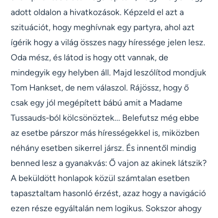
adott oldalon a hivatkozások. Képzeld el azt a
szituációt, hogy meghívnak egy partyra, ahol azt
ígérik hogy a világ összes nagy híressége jelen lesz.
Oda mész, és látod is hogy ott vannak, de
mindegyik egy helyben áll. Majd leszólítod mondjuk
Tom Hankset, de nem válaszol. Rájössz, hogy ő
csak egy jól megépített bábú amit a Madame
Tussauds-ból kölcsönöztek... Belefutsz még ebbe
az esetbe párszor más hírességekkel is, miközben
néhány esetben sikerrel jársz. És innentől mindig
benned lesz a gyanakvás: Ő vajon az akinek látszik?
A beküldött honlapok közül számtalan esetben
tapasztaltam hasonló érzést, azaz hogy a navigáció
ezen része egyáltalán nem logikus. Sokszor ahogy