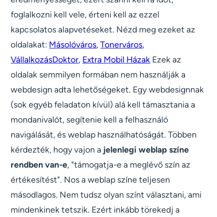
foglalkozni kell vele, érteni kell az ezzel
kapcsolatos alapvetéseket. Nézd meg ezeket az
oldalakat:
Másolóváros
,
Tonerváros
,
VállalkozásDoktor
,
Extra Mobil Házak
Ezek az
oldalak semmilyen formában nem használják a
webdesign adta lehetőségeket. Egy webdesignnak
(sok egyéb feladaton kívül) alá kell támasztania a
mondanivalót, segítenie kell a felhasználó
navigálását, és weblap használhatóságát. Többen
kérdezték, hogy vajon a
jelenlegi weblap színe
rendben van-e
, "támogatja-e a meglévő szín az
értékesítést". Nos a weblap színe teljesen
másodlagos. Nem tudsz olyan színt választani, ami
mindenkinek tetszik. Ezért inkább törekedj a