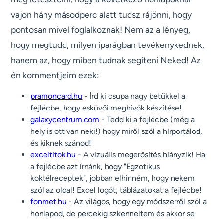
vajon hány másodperc alatt tudsz rájönni, hogy
pontosan mivel foglalkoznak! Nem az a lényeg,
hogy megtudd, milyen iparágban tevékenykednek,
hanem az, hogy miben tudnak segíteni Neked! Az
én kommentjeim ezek:
pramoncard.hu
- Írd ki csupa nagy betűkkel a
fejlécbe, hogy esküvői meghívók készítése!
galaxycentrum.com
- Tedd ki a fejlécbe (még a
hely is ott van neki!) hogy miről szól a hírportálod,
és kiknek szánod!
exceltitok.hu
- A vizuális megerősítés hiányzik! Ha
a fejlécbe azt írnánk, hogy "Egzotikus
koktélreceptek", jobban elhinném, hogy nekem
szól az oldal! Excel logót, táblázatokat a fejlécbe!
fonmet.hu
- Az világos, hogy egy módszerről szól a
honlapod, de percekig szkenneltem és akkor se