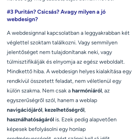
#3 Puritán? Csicsás? Avagy milyen a jó
webdesign?
A webdesignnal kapcsolatban a leggyakrabban két
véglettel szoktam találkozni. Vagy semmilyen
jelentőséget nem tulajdonítanak neki, vagy
túlmisztifikálják és elnyomja az egész weboldalt.
Mindkettő hiba. A webdesign helyes kialakítása egy
rendkívül összetett feladat, nem véletlenül egy
külön szakma. Nem csak a
harmóniáról
, az
egyszerűségről szól, hanem a weblap
navigációjáról
,
kezelhetőségről
,
használhatóságáról
is. Ezek pedig alapvetően
képesek befolyásolni egy honlap
eredményességét, ezért szánni kell rá időt,