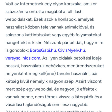
Volt az Internetnek egy olyan korszaka, amikor
százszámra ontotta magából a full flash
weboldalakat. Ezek azok a honlapok, amelyek
használat közben tele vannak animációval, és
sokszor a kattintásokat vagy egyéb folyamatokat
hangeffekt is kísér. Nézzünk pár példát, hogy mire
is gondolok:
BorosGabi.hu
,
CivisNyelv.hu
,
versysclinics.com
. Az ilyen oldalak betöltési ideje
hosszú, használatuk nehézkes, menürendszerüket
helyenként meg kell(ene) tanulni használni, bár
kétség kívül némelyik nagyon szép. Azért viszont
mert szép egy weboldal, és nagyon jó effektek
vannak benne, nem térnek vissza a látogatók és a
vásárlási hajlandóságuk sem lesz nagyobb.