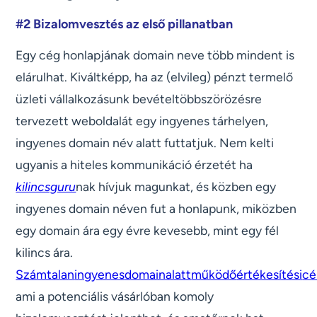
#2 Bizalomvesztés az első pillanatban
Egy cég honlapjának domain neve több mindent is
elárulhat. Kiváltképp, ha az (elvileg) pénzt termelő
üzleti vállalkozásunk bevételtöbbszörözésre
tervezett weboldalát egy ingyenes tárhelyen,
ingyenes domain név alatt futtatjuk. Nem kelti
ugyanis a hiteles kommunikáció érzetét ha
kilincsguru
nak hívjuk magunkat, és közben egy
ingyenes domain néven fut a honlapunk, miközben
egy domain ára egy évre kevesebb, mint egy fél
kilincs ára.
Számtalan
ingyenes
domain
alatt
működő
értékesítési
cé
ami a potenciális vásárlóban komoly