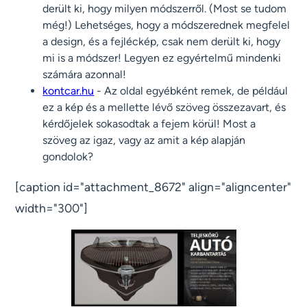
derült ki, hogy milyen módszerről. (Most se tudom
még!) Lehetséges, hogy a módszerednek megfelel
a design, és a fejléckép, csak nem derült ki, hogy
mi is a módszer! Legyen ez egyértelmű mindenki
számára azonnal!
kontcar.hu
- Az oldal egyébként remek, de például
ez a kép és a mellette lévő szöveg összezavart, és
kérdőjelek sokasodtak a fejem körül! Most a
szöveg az igaz, vagy az amit a kép alapján
gondolok?
[caption id="attachment_8672" align="aligncenter"
width="300"]