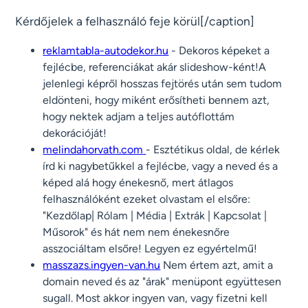
Kérdőjelek a felhasználó feje körül[/caption]
reklamtabla-autodekor.hu
- Dekoros képeket a
fejlécbe, referenciákat akár slideshow-ként!A
jelenlegi képről hosszas fejtörés után sem tudom
eldönteni, hogy miként erősítheti bennem azt,
hogy nektek adjam a teljes autóflottám
dekorációját!
melindahorvath.com
- Esztétikus oldal, de kérlek
írd ki nagybetűkkel a fejlécbe, vagy a neved és a
képed alá hogy énekesnő, mert átlagos
felhasználóként ezeket olvastam el elsőre:
"Kezdőlap| Rólam | Média | Extrák | Kapcsolat |
Műsorok" és hát nem nem énekesnőre
asszociáltam elsőre! Legyen ez egyértelmű!
masszazs.ingyen-van.hu
Nem értem azt, amit a
domain neved és az "árak" menüpont együttesen
sugall. Most akkor ingyen van, vagy fizetni kell