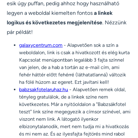
esik úgy puffan, pedig ahhoz hogy használható
legyen a weboldal kiemelten fontos
a linkek
logikus és következetes megjelenítése
. Nézzünk
pár példát!
galaxycentrum.com
- Alapvetően sok a szín a
weboldalon, link is csak a hivatkozott és elég kurta
Kapcsolat menüpontban legalább 3 fajta színnel
van jelen, de a hab a tortán az e-mail cím, ami
fehér háttér előtt fehérré (láthatatlanná) változik
ha fölé húzom az egeret. Ezt javítani kell!
babzsakfotelaruhaz.hu
- Alapvetően remek oldal,
tényleg gratulálok, de a linkek színe nem
következetes. Már a nyitóoldalon a "Babzsákfotel
teszt" link színe megegyezik a címsor színével, ami
viszont nem link. A látogató ilyenkor
elbizonytalanodik, mert nem tudja mi a hivatkozás
és mi nem az. És az ilyesfajta fejtörés mind rabol