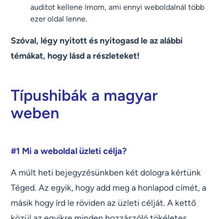
auditot kellene írnom, ami ennyi weboldalnál több
ezer oldal lenne.
Szóval, légy nyitott és nyitogasd le az alábbi
témákat, hogy lásd a részleteket!
Típushibák a magyar
weben
#1 Mi a weboldal üzleti célja?
A múlt heti bejegyzésünkben két dologra kértünk
Téged. Az egyik, hogy add meg a honlapod címét, a
másik hogy írd le röviden az üzleti célját. A kettő
közül az egyikre minden hozzászóló tökéletes