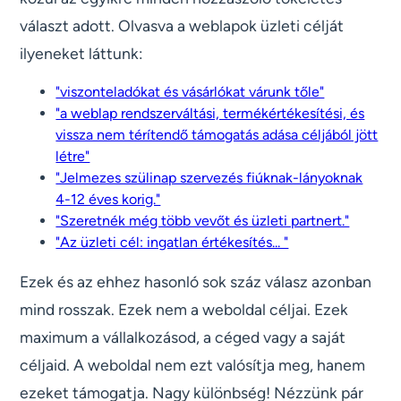
választ adott. Olvasva a weblapok üzleti célját
ilyeneket láttunk:
"viszonteladókat és vásárlókat várunk tőle"
"a weblap rendszerváltási, termékértékesítési, és
vissza nem térítendő támogatás adása céljából jött
létre"
"Jelmezes szülinap szervezés fiúknak-lányoknak
4-12 éves korig."
"Szeretnék még több vevőt és üzleti partnert."
"Az üzleti cél: ingatlan értékesítés... "
Ezek és az ehhez hasonló sok száz válasz azonban
mind rosszak. Ezek nem a weboldal céljai. Ezek
maximum a vállalkozásod, a céged vagy a saját
céljaid. A weboldal nem ezt valósítja meg, hanem
ezeket támogatja. Nagy különbség! Nézzünk pár