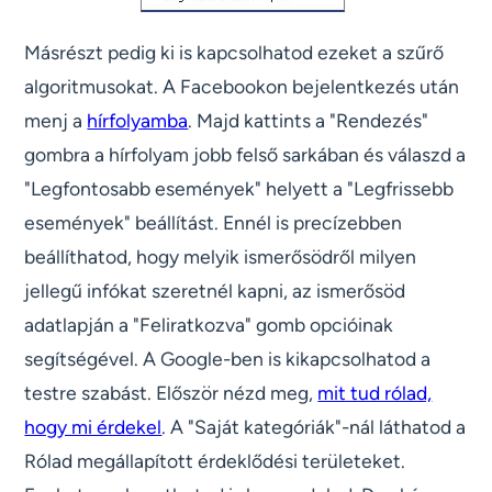
Másrészt pedig ki is kapcsolhatod ezeket a szűrő
algoritmusokat. A Facebookon bejelentkezés után
menj a
hírfolyamba
. Majd kattints a "Rendezés"
gombra a hírfolyam jobb felső sarkában és válaszd a
"Legfontosabb események" helyett a "Legfrissebb
események" beállítást. Ennél is precízebben
beállíthatod, hogy melyik ismerősödről milyen
jellegű infókat szeretnél kapni, az ismerősöd
adatlapján a "Feliratkozva" gomb opcióinak
segítségével. A Google-ben is kikapcsolhatod a
testre szabást. Először nézd meg,
mit tud rólad,
hogy mi érdekel
. A "Saját kategóriák"-nál láthatod a
Rólad megállapított érdeklődési területeket.