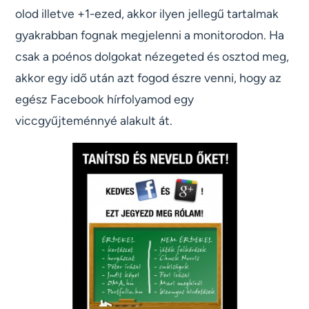
olod illetve +1-ezed, akkor ilyen jellegű tartalmak
gyakrabban fognak megjelenni a monitorodon. Ha
csak a poénos dolgokat nézegeted és osztod meg,
akkor egy idő után azt fogod észre venni, hogy az
egész Facebook hírfolyamod egy
viccgyűjteménnyé alakult át.