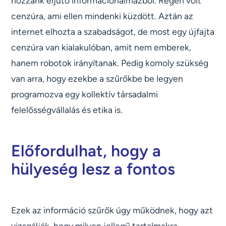
hozzánk eljutó információhalmazból. Régen volt
cenzúra, ami ellen mindenki küzdött. Aztán az
internet elhozta a szabadságot, de most egy újfajta
cenzúra van kialakulóban, amit nem emberek,
hanem robotok irányítanak. Pedig komoly szükség
van arra, hogy ezekbe a szűrőkbe be legyen
programozva egy kollektív társadalmi
felelősségvállalás és etika is.
Előfordulhat, hogy a
hülyeség lesz a fontos
Ezek az információ szűrők úgy működnek, hogy azt
vizsgálják, hogy milyen jellegű tartalmakra