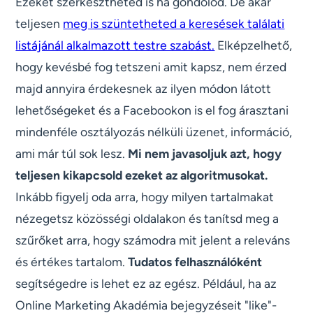
Ezeket szerkesztheted is ha gondolod. De akár
teljesen
meg is szüntetheted a keresések találati
listájánál alkalmazott testre szabást.
Elképzelhető,
hogy kevésbé fog tetszeni amit kapsz, nem érzed
majd annyira érdekesnek az ilyen módon látott
lehetőségeket és a Facebookon is el fog árasztani
mindenféle osztályozás nélküli üzenet, információ,
ami már túl sok lesz.
Mi nem javasoljuk azt, hogy
teljesen kikapcsold ezeket az algoritmusokat.
Inkább figyelj oda arra, hogy milyen tartalmakat
nézegetsz közösségi oldalakon és tanítsd meg a
szűrőket arra, hogy számodra mit jelent a releváns
és értékes tartalom.
Tudatos felhasználóként
segítségedre is lehet ez az egész. Például, ha az
Online Marketing Akadémia bejegyzéseit "like"-