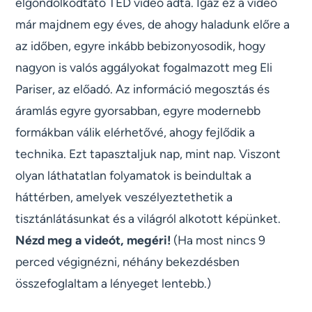
elgondolkodtató TED videó adta. Igaz ez a videó
már majdnem egy éves, de ahogy haladunk előre a
az időben, egyre inkább bebizonyosodik, hogy
nagyon is valós aggályokat fogalmazott meg Eli
Pariser, az előadó. Az információ megosztás és
áramlás egyre gyorsabban, egyre modernebb
formákban válik elérhetővé, ahogy fejlődik a
technika. Ezt tapasztaljuk nap, mint nap. Viszont
olyan láthatatlan folyamatok is beindultak a
háttérben, amelyek veszélyeztethetik a
tisztánlátásunkat és a világról alkotott képünket.
Nézd meg a videót, megéri!
(Ha most nincs 9
perced végignézni, néhány bekezdésben
összefoglaltam a lényeget lentebb.)