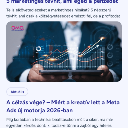
5 marketinges tévhit, ami égeti a pénzedet
Te is elköveted ezeket a marketinges hibákat? 5 népszerű 
tévhit, ami csak a költségvetésedet emészti fel, de a profitodat 
nem növeli.
Aktuális
A célzás vége? – Miért a kreatív lett a Meta
Ads új motorja 2026-ban
Míg korábban a technikai beállításokon múlt a siker, ma már 
egyetlen kérdés dönt: ki tudsz-e tűnni a zajból egy hiteles 