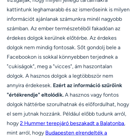
kattintunk leghamarabb és az ismerőseink is milyen
információt ajánlanak számunkra minél nagyobb
számban. Az ember természetéből fakadóan az
érdekes dolgok kerülnek előtérbe. Az érdekes
dolgok nem mindig fontosak. Sőt gondolj bele a
Facebookon is sokkal könnyebben terjednek a
"cukiságok", meg a "vicces", ám haszontalan
dolgok. A hasznos dolgok a legtöbbször nem
annyira érdekesek.
Ezért az információ szűrőink
"értékrendje" eltolódik.
A hasznos vagy fontos
dolgok háttérbe szorulhatnak és előfordulhat, hogy
el sem jutnak hozzánk. Például előbb tudunk arról,
hogy
2 Hummer terepjáró beszakadt a Balatonba
,
mint arról, hogy
Budapesten elrendelték a