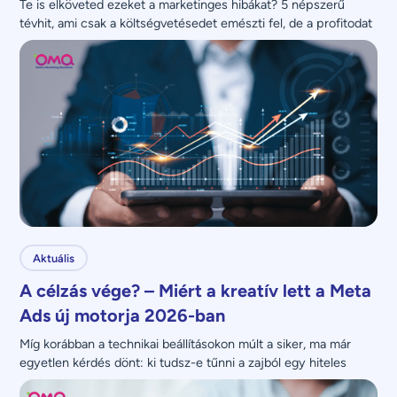
Te is elköveted ezeket a marketinges hibákat? 5 népszerű 
tévhit, ami csak a költségvetésedet emészti fel, de a profitodat 
nem növeli.
Aktuális
A célzás vége? – Miért a kreatív lett a Meta
Ads új motorja 2026-ban
Míg korábban a technikai beállításokon múlt a siker, ma már 
egyetlen kérdés dönt: ki tudsz-e tűnni a zajból egy hiteles 
üzenettel?