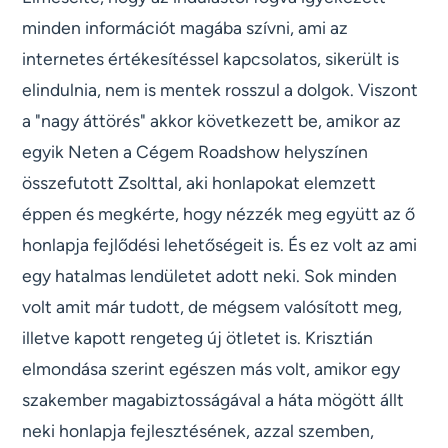
minden információt magába szívni, ami az
internetes értékesítéssel kapcsolatos, sikerült is
elindulnia, nem is mentek rosszul a dolgok. Viszont
a "nagy áttörés" akkor következett be, amikor az
egyik Neten a Cégem Roadshow helyszínen
összefutott Zsolttal, aki honlapokat elemzett
éppen és megkérte, hogy nézzék meg együtt az ő
honlapja fejlődési lehetőségeit is. És ez volt az ami
egy hatalmas lendületet adott neki. Sok minden
volt amit már tudott, de mégsem valósított meg,
illetve kapott rengeteg új ötletet is. Krisztián
elmondása szerint egészen más volt, amikor egy
szakember magabiztosságával a háta mögött állt
neki honlapja fejlesztésének, azzal szemben,