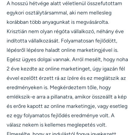
A hosszú hétvége alatt véletlenül összefutottam
egykori osztálytársammal, aki nem mellesleg
korábban több anyagunkat is megvásárolta.
Krisztián nem olyan régóta vállalkozó, néhány éve
indította vállalkozását. Folyamatosan fejlődött,
lépésről lépésre haladt online marketingjével is.
Egész ügyes dolgai vannak. Arról mesélt, hogy noha
2 éve kezdte az online marketinget, úgy igazán fél
évvel ezelőtt érzett rá az ízére és ez meglátszik az
eredményeken is. Megkérdeztem tőle, hogy
emlékszik-e arra a pillanatra, amikor összeállt a kép
és erőre kapott az online marketingje, vagy esetleg
ez egy folyamatos fejlődés eredménye volt. A
válasz nekem is kellemes meglepetés volt.
Elmesélte, hogy az indulástól fogva igyekezett