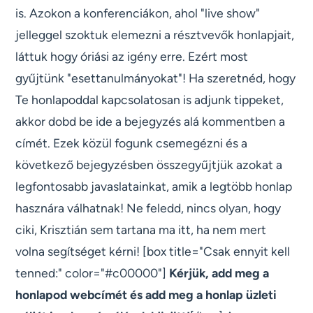
is. Azokon a konferenciákon, ahol "live show"
jelleggel szoktuk elemezni a résztvevők honlapjait,
láttuk hogy óriási az igény erre. Ezért most
gyűjtünk "esettanulmányokat"! Ha szeretnéd, hogy
Te honlapoddal kapcsolatosan is adjunk tippeket,
akkor dobd be ide a bejegyzés alá kommentben a
címét. Ezek közül fogunk csemegézni és a
következő bejegyzésben összegyűjtjük azokat a
legfontosabb javaslatainkat, amik a legtöbb honlap
hasznára válhatnak! Ne feledd, nincs olyan, hogy
ciki, Krisztián sem tartana ma itt, ha nem mert
volna segítséget kérni! [box title="Csak ennyit kell
tenned:" color="#c00000"]
Kérjük, add meg a
honlapod webcímét és add meg a honlap üzleti