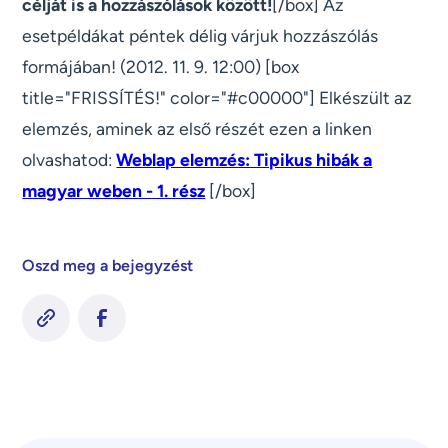
célját is a hozzászólások között!
[/box] Az
esetpéldákat péntek délig várjuk hozzászólás
formájában! (2012. 11. 9. 12:00) [box
title="FRISSÍTÉS!" color="#c00000"]
Elkészült az
elemzés, aminek az első részét ezen a linken
olvashatod:
Weblap elemzés: Tipikus hibák a
magyar weben - 1. rész
[/box]
Oszd meg a bejegyzést