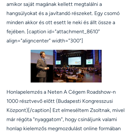
amikor saját magának kellett megtalálni a
hangsúlyokat és a javítandó részeket. Egy csomó
minden akkor és ott esett le neki és állt össze a
fejében. [caption id="attachment_8610"
align="aligncenter" width="300"]
Honlapelemzés a Neten A Cégem Roadshow-n
1000 résztvevő előtt (Budapesti Kongresszusi
Központ)[/caption] Ezt elmeséltem Zsoltnak, mivel
már régóta "nyaggatom", hogy csináljunk valami
honlap kielemzős megmozdulást online formában