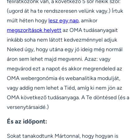
feliratkozónk van, a következő 5 sor nekik szól:
(ugord át ha te rendszeresen velünk vagy.) Írtuk
múlt héten hogy
lesz egy nap
, amikor
megszorítások helyett
az OMA tudásanyagait
inkább soha nem látott kedvezménnyel adjuk
Neked úgy, hogy utána egy jó ideig még normál
áron sem lehet majd megvenni. Azaz: vagy
megvárod ezt a napot és akkor megrendeled az
OMA webergonómia és webanalitika modulját,
vagy addig nem lehet a Tiéd, amíg ki nem jön az
OMA következő tudásanyaga. A Te döntésed (és a
versenytársaidé.)
És az időpont:
Sokat tanakodtunk Mártonnal, hogy hogyan is