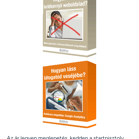
Az ár legyen meglepetés, kedden a startpisztoly