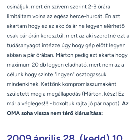
csináljuk, mert én szívem szerint 2-3 órára
limitáltam volna az egész herce-hurcát. Én azt
akartam hogy ez az akciós ár ne legyen elérhető
csak pár órán keresztül, mert az aki szeretné ezt a
tudásanyagot intézze úgy hogy gép előtt legyen
abban a pár órában. Márton pedig azt akarta hogy
maximum 20 db legyen eladható, mert nem az a
célunk hogy szinte "ingyen" osztogassuk
mindenkinek. Kettőnk kompromisszumaként
született meg a megállapodás (Márton, kész! Ez
már a végleges!!! - boxoltuk rajta jó pár napot).
Az
OMA soha vissza nem térő kiárusítása:
2009.április 28. (kedd) 10