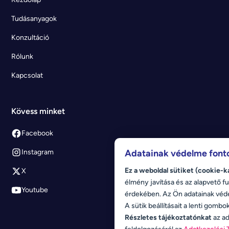
Tudásanyagok
Konzultáció
Rólunk
Kapcsolat
Kövess minket
Facebook
Adatainak védelme font
Instagram
Ez a weboldal sütiket (cookie-k
X
élmény javítása és az alapvető fu
Youtube
érdekében. Az Ön adatainak véd
A sütik beállításait a lenti gombo
Részletes tájékoztatónkat
az ad