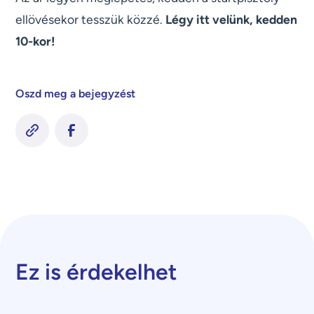
ellövésekor tesszük közzé.
Légy itt velünk, kedden
10-kor!
Oszd meg a bejegyzést
Ez is érdekelhet