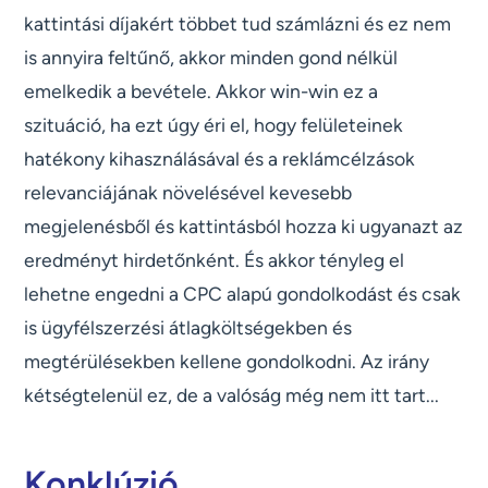
kattintási díjakért többet tud számlázni és ez nem
is annyira feltűnő, akkor minden gond nélkül
emelkedik a bevétele. Akkor win-win ez a
szituáció, ha ezt úgy éri el, hogy felületeinek
hatékony kihasználásával és a reklámcélzások
relevanciájának növelésével kevesebb
megjelenésből és kattintásból hozza ki ugyanazt az
eredményt hirdetőnként. És akkor tényleg el
lehetne engedni a CPC alapú gondolkodást és csak
is ügyfélszerzési átlagköltségekben és
megtérülésekben kellene gondolkodni. Az irány
kétségtelenül ez, de a valóság még nem itt tart...
Konklúzió