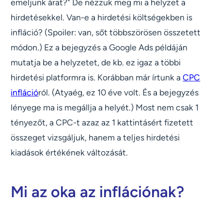
emeljünk árat?" De nézzük meg mi a helyzet a
hirdetésekkel. Van-e a hirdetési költségekben is
infláció? (Spoiler: van, sőt többszörösen összetett
módon.) Ez a bejegyzés a Google Ads példáján
mutatja be a helyzetet, de kb. ez igaz a többi
hirdetési platformra is. Korábban már írtunk a
CPC
infláció
ról. (Atyaég, ez 10 éve volt. És a bejegyzés
lényege ma is megállja a helyét.) Most nem csak 1
tényezőt, a CPC-t azaz az 1 kattintásért fizetett
összeget vizsgáljuk, hanem a teljes hirdetési
kiadások értékének változását.
Mi az oka az inflációnak?