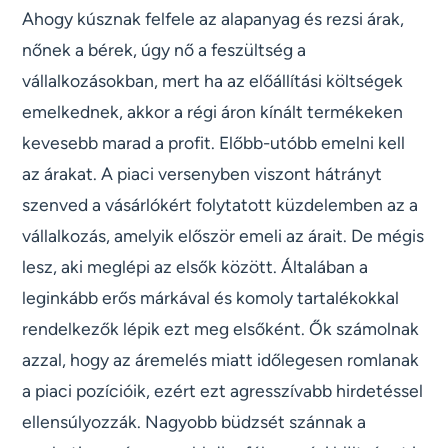
Ahogy kúsznak felfele az alapanyag és rezsi árak,
nőnek a bérek, úgy nő a feszültség a
vállalkozásokban, mert ha az előállítási költségek
emelkednek, akkor a régi áron kínált termékeken
kevesebb marad a profit. Előbb-utóbb emelni kell
az árakat. A piaci versenyben viszont hátrányt
szenved a vásárlókért folytatott küzdelemben az a
vállalkozás, amelyik először emeli az árait. De mégis
lesz, aki meglépi az elsők között. Általában a
leginkább erős márkával és komoly tartalékokkal
rendelkezők lépik ezt meg elsőként. Ők számolnak
azzal, hogy az áremelés miatt időlegesen romlanak
a piaci pozícióik, ezért ezt agresszívabb hirdetéssel
ellensúlyozzák. Nagyobb büdzsét szánnak a