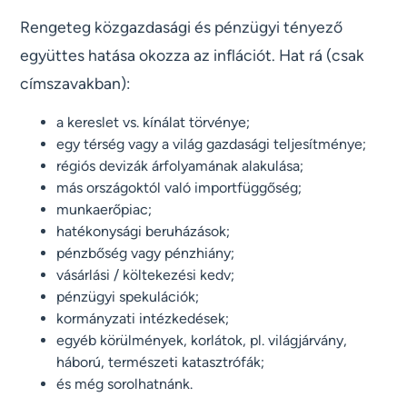
Rengeteg közgazdasági és pénzügyi tényező
együttes hatása okozza az inflációt. Hat rá (csak
címszavakban):
a kereslet vs. kínálat törvénye;
egy térség vagy a világ gazdasági teljesítménye;
régiós devizák árfolyamának alakulása;
más országoktól való importfüggőség;
munkaerőpiac;
hatékonysági beruházások;
pénzbőség vagy pénzhiány;
vásárlási / költekezési kedv;
pénzügyi spekulációk;
kormányzati intézkedések;
egyéb körülmények, korlátok, pl. világjárvány,
háború, természeti katasztrófák;
és még sorolhatnánk.