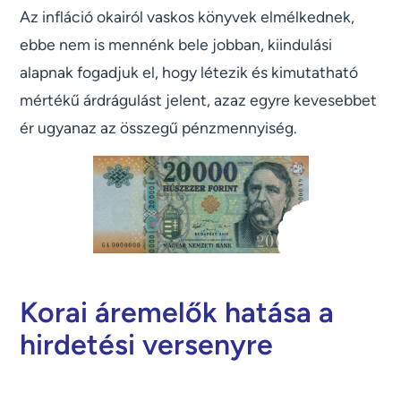
Az infláció okairól vaskos könyvek elmélkednek,
ebbe nem is mennénk bele jobban, kiindulási
alapnak fogadjuk el, hogy létezik és kimutatható
mértékű árdrágulást jelent, azaz egyre kevesebbet
ér ugyanaz az összegű pénzmennyiség.
Korai áremelők hatása a
hirdetési versenyre