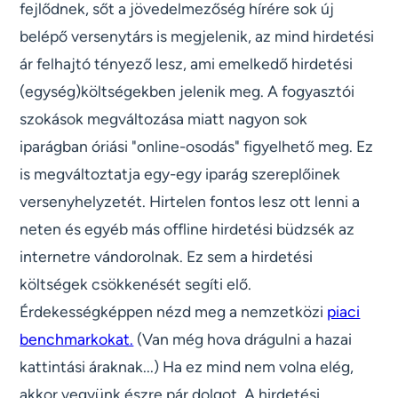
fejlődnek, sőt a jövedelmezőség hírére sok új
belépő versenytárs is megjelenik, az mind hirdetési
ár felhajtó tényező lesz, ami emelkedő hirdetési
(egység)költségekben jelenik meg. A fogyasztói
szokások megváltozása miatt nagyon sok
iparágban óriási "online-osodás" figyelhető meg. Ez
is megváltoztatja egy-egy iparág szereplőinek
versenyhelyzetét. Hirtelen fontos lesz ott lenni a
neten és egyéb más offline hirdetési büdzsék az
internetre vándorolnak. Ez sem a hirdetési
költségek csökkenését segíti elő.
Érdekességképpen nézd meg a nemzetközi
piaci
benchmarkokat.
(Van még hova drágulni a hazai
kattintási áraknak...) Ha ez mind nem volna elég,
akkor vegyünk észre pár dolgot. A hirdetési