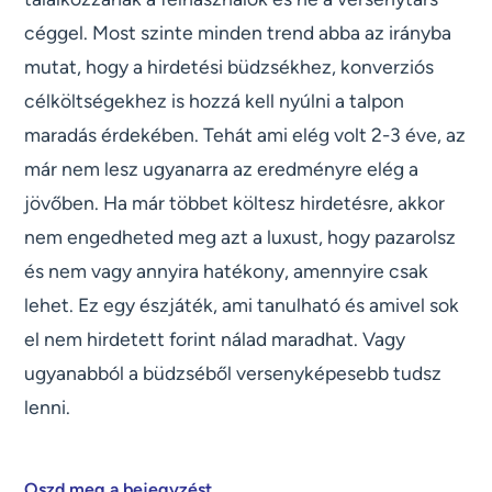
céggel. Most szinte minden trend abba az irányba
mutat, hogy a hirdetési büdzsékhez, konverziós
célköltségekhez is hozzá kell nyúlni a talpon
maradás érdekében. Tehát ami elég volt 2-3 éve, az
már nem lesz ugyanarra az eredményre elég a
jövőben. Ha már többet költesz hirdetésre, akkor
nem engedheted meg azt a luxust, hogy pazarolsz
és nem vagy annyira hatékony, amennyire csak
lehet. Ez egy észjáték, ami tanulható és amivel sok
el nem hirdetett forint nálad maradhat. Vagy
ugyanabból a büdzséből versenyképesebb tudsz
lenni.
Oszd meg a bejegyzést