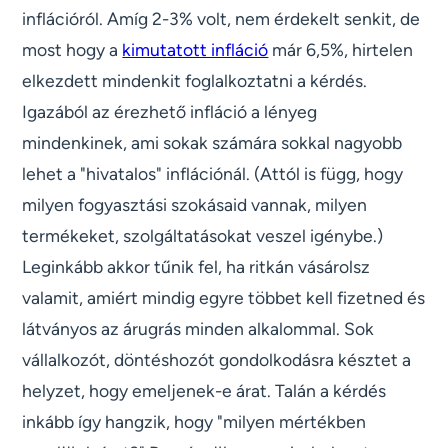
inflációról. Amíg 2-3% volt, nem érdekelt senkit, de
most hogy a
kimutatott infláció
már 6,5%, hirtelen
elkezdett mindenkit foglalkoztatni a kérdés.
Igazából az érezhető infláció a lényeg
mindenkinek, ami sokak számára sokkal nagyobb
lehet a "hivatalos" inflációnál. (Attól is függ, hogy
milyen fogyasztási szokásaid vannak, milyen
termékeket, szolgáltatásokat veszel igénybe.)
Leginkább akkor tűnik fel, ha ritkán vásárolsz
valamit, amiért mindig egyre többet kell fizetned és
látványos az árugrás minden alkalommal. Sok
vállalkozót, döntéshozót gondolkodásra késztet a
helyzet, hogy emeljenek-e árat. Talán a kérdés
inkább így hangzik, hogy "milyen mértékben