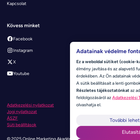
Kapcsolat
Kövess minket
Facebook
Instagram
Adatainak védelme font
Ez a weboldal sütiket (cookie-k
X
élmény javítása és az alapvető fu
Youtube
érdekében. Az Ön adatainak véd
A sütik beállításait a lenti gombo
Részletes tájékoztatónkat
az ad
feldolgozásáról az
Adatkezelési 
olvashatja el.
Adatkezelési nyilatkozat
Jogi nyilatkozat
ÁSZF
További lehe
Süti beállítások
Elutasít
© 2025 Online Marketing Akadémia. Minden jog fenntartva.