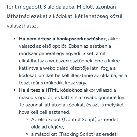
fent megadott 3 aloldaladba. Mielőtt azonban
láthatnád ezeket a kódokat, két lehetőség közül
választhatsz:
Ha nem értesz a honlapszerkesztéshez,
akkor
válaszd az első opciót. Ebben az esetben a
rendszer generál egy egyedi linket, amit
elküldhetsz a webszerkesztődnek. Erre a linkre
kattintva a weboldalad készítője látni fogja a
kódokat, amiket be kell illesztenie az oldalba, és a
teszt máris működik, kész vagy.
Ha értesz a HTML kódokhoz,
akkor válaszd a
második opciót, és kattints a tovább gombra! Így
Te azonnal láthatod a kódokat, és azt is melyiket
hova kell beillesztened.
Az első kódot (Control Script) az eredeti
oldalad elejére,
a másodikat (Tracking Script) az eredeti