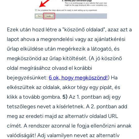
Ezek után hozd létre a "köszönő oldalad", azaz azt a
lapot ahova a megrendelési vagy az ajánlatkérési
űrlap elküldése után megérkezik a látogató, és
megköszönöd az űrlap kitöltését. (A jó köszönő
oldal megírásához olvasd el korábbi
bejegyzésünket:
6 ok, hogy megköszönd!
) Ha
elkészültek az oldalak, akkor tégy egy pipát, és
klikk a tovább gombra.
5)
Az 1. pontban adj egy
tetszőleges nevet a kísérletnek. A 2. pontban add
meg az eredeti majd az alternatív oldalad URL
címét. A rendszer azonnal le fogja ellenőrizni annak
valódiságát! Adj valamilyen nevet az alternatív