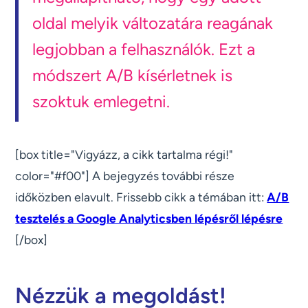
oldal melyik változatára reagának
legjobban a felhasználók. Ezt a
módszert A/B kísérletnek is
szoktuk emlegetni.
[box title="Vigyázz, a cikk tartalma régi!"
color="#f00"] A bejegyzés további része
időközben elavult. Frissebb cikk a témában itt:
A/B
tesztelés a Google Analyticsben lépésről lépésre
[/box]
Nézzük a megoldást!