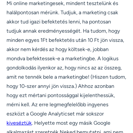
Mi online marketingesek, mindent tesztelünk és
halálpontosan mérünk. Tudjuk, a marketing csak
akkor tud igazi befektetés lenni, ha pontosan
tudjuk annak eredményességét. Ha tudom, hogy
minden egyes 1Ft befektetés után 10 Ft jön vissza,
akkor nem kérdés az hogy költsek-e, jobban
mondva befektessek-e a marketingbe. A logikus
gondolkodás ilyenkor az, hogy nincs az az összeg,
amit ne tennék bele a marketingbe! (Hiszen tudom,
hogy 10-szer annyi jön vissza.) Ahhoz azonban
hogy ezt mértani pontossággal kijelenthessük,
mérni kell. Az erre legmegfelelőbb ingyenes
eszközt a Google Analyticset már sokszor
kiveséztük
. Helyette most egy másik Google
alkalmazást szeretnék Neked bemutatni, ami nem