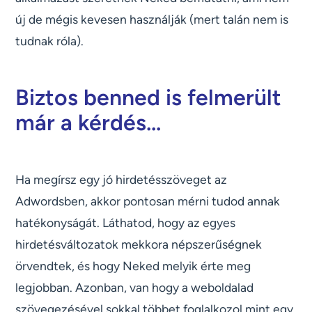
új de mégis kevesen használják (mert talán nem is
tudnak róla).
Biztos benned is felmerült
már a kérdés...
Ha megírsz egy jó hirdetésszöveget az
Adwordsben, akkor pontosan mérni tudod annak
hatékonyságát. Láthatod, hogy az egyes
hirdetésváltozatok mekkora népszerűségnek
örvendtek, és hogy Neked melyik érte meg
legjobban. Azonban, van hogy a weboldalad
szövegezésével sokkal többet foglalkozol mint egy