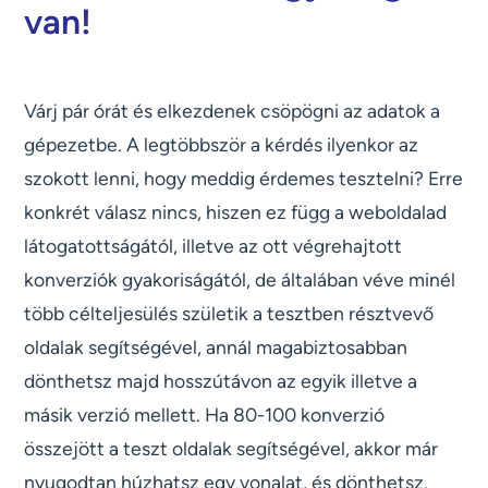
van!
Várj pár órát és elkezdenek csöpögni az adatok a
gépezetbe. A legtöbbször a kérdés ilyenkor az
szokott lenni, hogy meddig érdemes tesztelni? Erre
konkrét válasz nincs, hiszen ez függ a weboldalad
látogatottságától, illetve az ott végrehajtott
konverziók gyakoriságától, de általában véve minél
több célteljesülés születik a tesztben résztvevő
oldalak segítségével, annál magabiztosabban
dönthetsz majd hosszútávon az egyik illetve a
másik verzió mellett. Ha 80-100 konverzió
összejött a teszt oldalak segítségével, akkor már
nyugodtan húzhatsz egy vonalat, és dönthetsz.