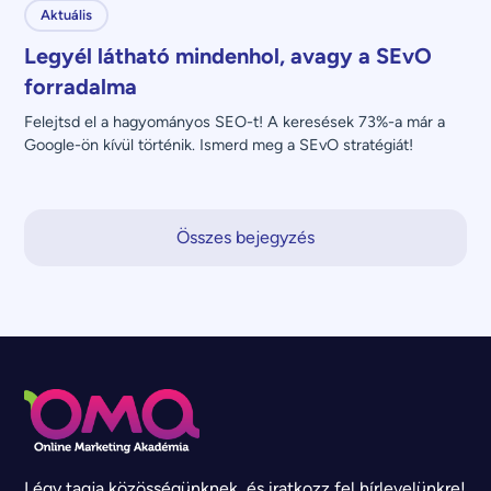
Aktuális
Legyél látható mindenhol, avagy a SEvO
forradalma
Felejtsd el a hagyományos SEO-t! A keresések 73%-a már a 
Google-ön kívül történik. Ismerd meg a SEvO stratégiát!
Összes bejegyzés
Légy tagja közösségünknek, és iratkozz fel hírlevelünkre!