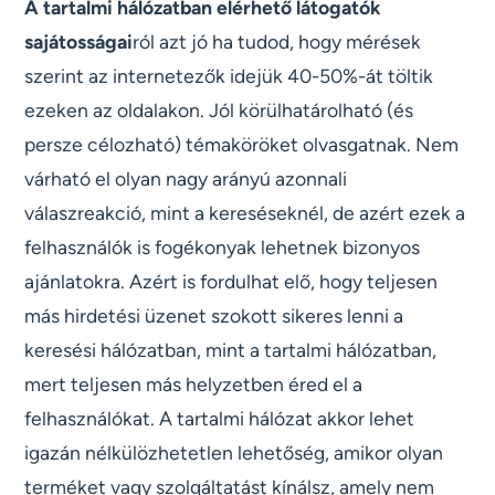
A tartalmi hálózatban elérhető látogatók
sajátosságai
ról azt jó ha tudod, hogy mérések
szerint az internetezők idejük 40-50%-át töltik
ezeken az oldalakon. Jól körülhatárolható (és
persze célozható) témaköröket olvasgatnak. Nem
várható el olyan nagy arányú azonnali
válaszreakció, mint a kereséseknél, de azért ezek a
felhasználók is fogékonyak lehetnek bizonyos
ajánlatokra. Azért is fordulhat elő, hogy teljesen
más hirdetési üzenet szokott sikeres lenni a
keresési hálózatban, mint a tartalmi hálózatban,
mert teljesen más helyzetben éred el a
felhasználókat. A tartalmi hálózat akkor lehet
igazán nélkülözhetetlen lehetőség, amikor olyan
terméket vagy szolgáltatást kínálsz, amely nem