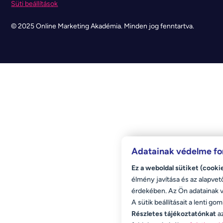
Süti beállítások
© 2025 Online Marketing Akadémia. Minden jog fenntartva.
Adatainak védelme fo
Ez a weboldal sütiket (cooki
élmény javítása és az alapvet
érdekében. Az Ön adatainak 
A sütik beállításait a lenti g
Részletes tájékoztatónkat
az