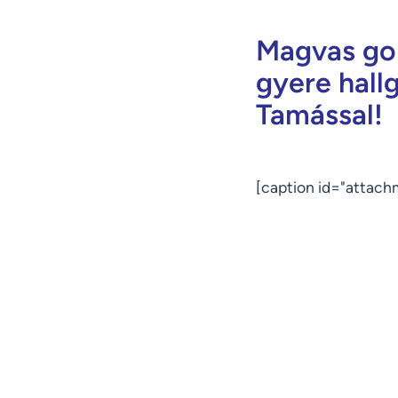
Magvas gon
gyere hall
Tamással!
[caption id="attach