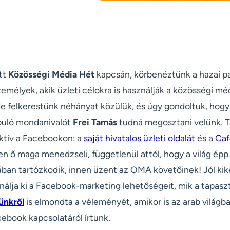
tt
Közösségi Média Hét
kapcsán, körbenéztünk a hazai pa
emélyek, akik üzleti célokra is használják a közösségi mé
de felkerestünk néhányat közülük, és úgy gondoltuk, hogy
puló mondanivalót
Frei Tamás
tudná megosztani velünk. T
aktív a Facebookon: a
saját hivatalos üzleti oldalát
és a
Caf
n ő maga menedzseli, függetlenül attól, hogy a világ épp 
an tartózkodik, innen üzent az OMA követőinek! Jól kik
álja ki a Facebook-marketing lehetőségeit, mik a tapaszt
ünkről
is elmondta a véleményét, amikor is az arab világban
cebook kapcsolatáról írtunk.