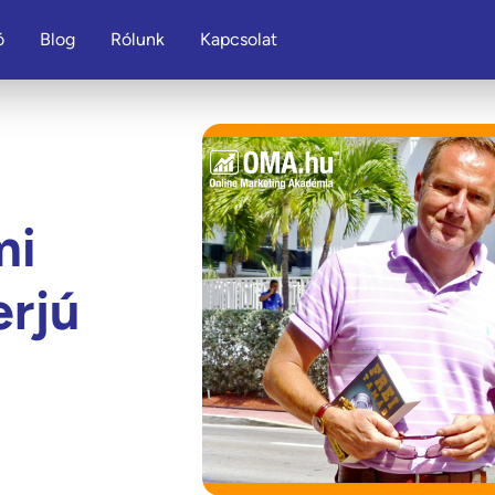
ó
Blog
Rólunk
Kapcsolat
mi
erjú