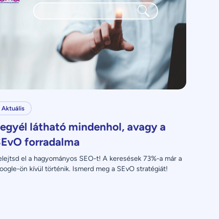
Aktuális
egyél látható mindenhol, avagy a
EvO forradalma
elejtsd el a hagyományos SEO-t! A keresések 73%-a már a 
oogle-ön kívül történik. Ismerd meg a SEvO stratégiát!