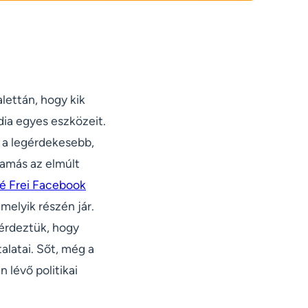
lettán, hogy kik
dia egyes eszközeit.
 a legérdekesebb,
amás az elmúlt
é Frei Facebook
melyik részén jár.
érdeztük, hogy
alatai. Sőt, még a
 lévő politikai