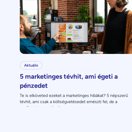
Aktuális
5 marketinges tévhit, ami égeti a
pénzedet
Te is elköveted ezeket a marketinges hibákat? 5 népszerű 
tévhit, ami csak a költségvetésedet emészti fel, de a 
profitodat nem növeli.