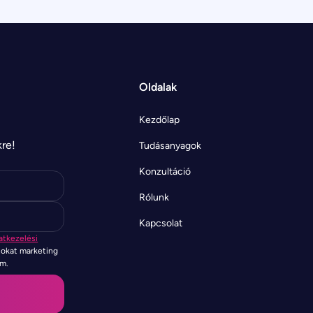
Oldalak
Kezdőlap
kre!
Tudásanyagok
Konzultáció
Rólunk
Kapcsolat
atkezelési
tokat marketing
em.