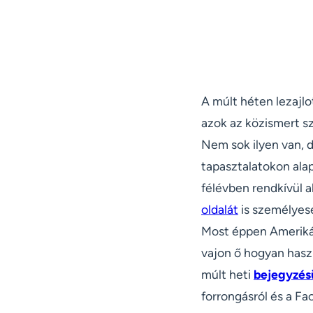
A múlt héten lezajlo
azok az közismert sz
Nem sok ilyen van, 
tapasztalatokon ala
félévben rendkívül 
oldalát
is személyese
Most éppen Amerikáb
vajon ő hogyan haszn
múlt heti
bejegyzés
forrongásról és a Fa