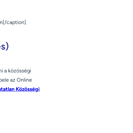
n[/caption]
es)
i a közösségi
 bele az Online
tatlan Közösségi