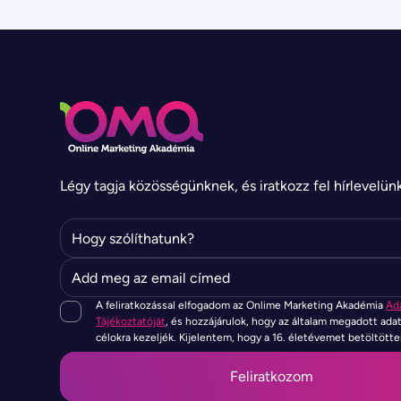
Légy tagja közösségünknek, és iratkozz fel hírlevelün
A feliratkozással elfogadom az Onlime Marketing Akadémia
Ad
Tájékoztatóját
, és hozzájárulok, hogy az általam megadott ada
célokra kezeljék. Kijelentem, hogy a 16. életévemet betöltött