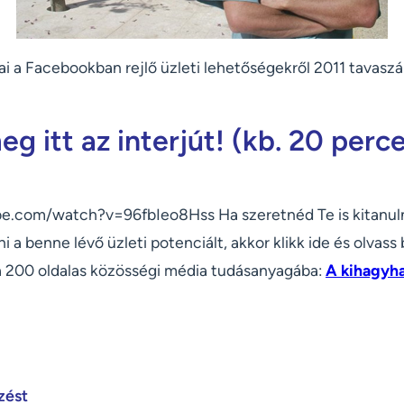
i a Facebookban rejlő üzleti lehetőségekről 2011 tavaszá
g itt az interjút! (kb. 20 perc
e.com/watch?v=96fbIeo8Hss Ha szeretnéd Te is kitanuln
i a benne lévő üzleti potenciált, akkor klikk ide és olvass
 200 oldalas közösségi média tudásanyagába:
A kihagyha
zést