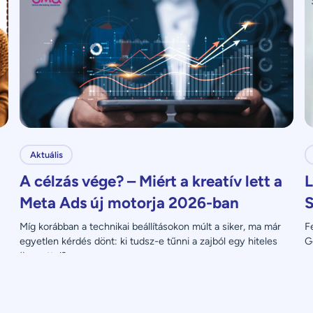
Aktuális
A célzás vége? – Miért a kreatív lett a
L
Meta Ads új motorja 2026-ban
S
Míg korábban a technikai beállításokon múlt a siker, ma már 
F
egyetlen kérdés dönt: ki tudsz-e tűnni a zajból egy hiteles 
G
üzenettel?