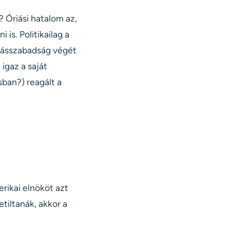
 Óriási hatalom az,
is. Politikailag a
ólásszabadság végét
igaz a saját
sban?) reagált a
rikai elnököt azt
etiltanák, akkor a