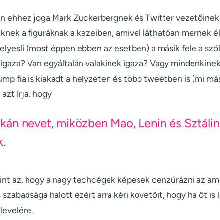
Van ehhez joga Mark Zuckerbergnek és Twitter vezetőinek?
nek a figuráknak a kezeiben, amivel láthatóan mernek élni 
 helyesli (most éppen ebben az esetben) a másik fele a sz
n igaza? Van egyáltalán valakinek igaza? Vagy mindenkinek 
mp fia is kiakadt a helyzeten és több tweetben is (mi má
azt írja, hogy
ikán nevet, miközben Mao, Lenin és Sztálin
.
rint az, hogy a nagy techcégek képesek cenzúrázni az ame
s szabadsága halott ezért arra kéri követőit, hogy ha őt is l
rlevelére.