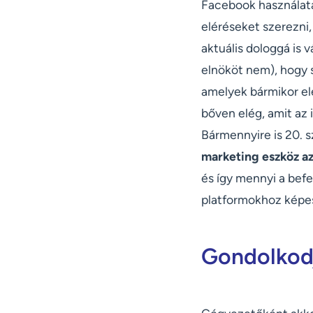
Facebook használatá
eléréseket szerezni
aktuális dologgá is 
elnököt nem), hogy 
amelyek bármikor el
bőven elég, amit az 
Bármennyire is 20. s
marketing eszköz a
és így mennyi a bef
platformokhoz képe
Gondolkodj