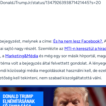
m/DonaldJTrumpJr/status/1347926393871421445?s=20
bejegyzést, melynek a címe:
És ha nem lesz Facebook?.
A
zai sajtó nagy részét. Szemlézte az
MTI-n keresztül a hira
t
, a
Marketing&Média
és még egy sor másik hírportál, maga
 téma volt a bejegyzés által felvettett gondolat. A lényeg
endi közösségi média megoldásokat használni kell, de eze
etőség kell tekinteni, nem szabad kiszolgáltatottá válni.