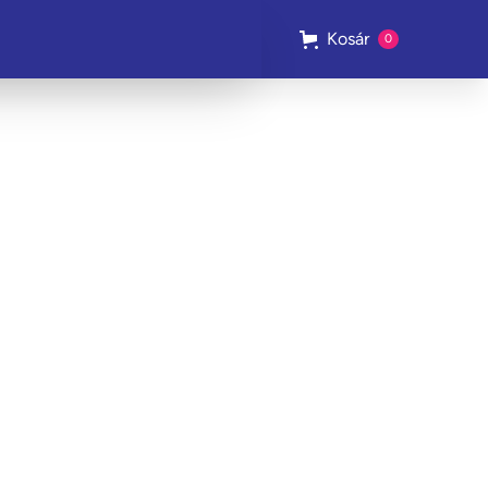
Kosár
0