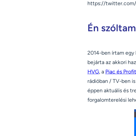
https://twitter.co
Én szóltam
2014-ben írtam egy 
bejárta az akkori ha
HVG
, a
Piac és Profi
rádióban / TV-ben is
éppen aktuális és tr
forgalomterelési leh