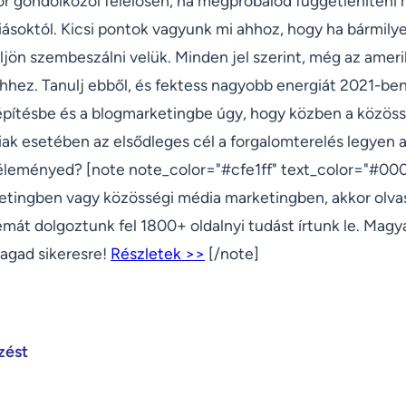
 gondolkozol felelősen, ha megpróbálod függetleníteni 
ásoktól. Kicsi pontok vagyunk mi ahhoz, hogy ha bármilye
ljön szembeszálni velük. Minden jel szerint, még az amerik
hhez. Tanulj ebből, és fektess nagyobb energiát 2021-ben
építésbe és a blogmarketingbe úgy, hogy közben a közössé
iak esetében az elsődleges cél a forgalomterelés legyen 
véleményed? [note note_color="#cfe1ff" text_color="#000
ketingben vagy közösségi média marketingben, akkor olv
mát dolgoztunk fel 1800+ oldalnyi tudást írtunk le. Magy
agad sikeresre!
Részletek >>
[/note]
zést