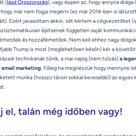
t (
lásd Oroszország
), vagy éppen az, hogy annyira drága
, hogy már nem fogja megérni (ez már 2014-ben is látszot
vált). Ezért javasoltam akkor, sőt kértem a cégvezetőket (i
szisztematikusan építsenek független saját kommunikáci
érhetőek és hozzáférhetőek. Nem kell ehhez nagy dolgokr
ifjabb Trump is most (meglehetősen későn) kér a követőitő
zázadi technikának tűnik, a mai napig (nem túlzás)
a leg
z email marketing
. Főleg ha megnézzük hogy mennyire leh
eketett munka (hosszú távon sokkal kevesebb!) az egyes 
st.
 el, talán még időben vagy!