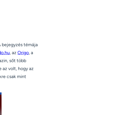
 bejegyzés témája
do.hu
, az
Origo
, a
zin, sőt több
e az volt, hogy az
kre csak mint