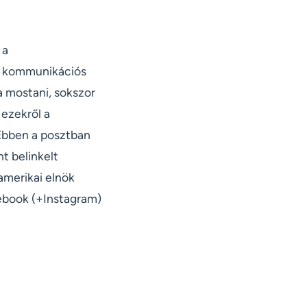
a
b kommunikációs
a mostani, sokszor
 ezekről a
 Ebben a posztban
nt belinkelt
amerikai elnök
ebook (+Instagram)