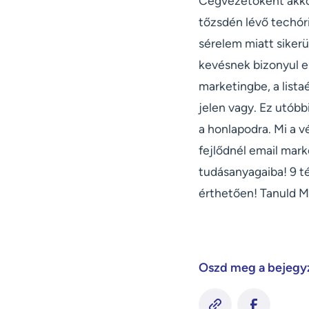
Cégvezetőként akkor
tőzsdén lévő techóri
sérelem miatt sikerü
kevésnek bizonyul e
marketingbe, a lista
jelen vagy. Ez utóbb
a honlapodra. Mi a 
fejlődnél email mar
tudásanyagaiba! 9 té
érthetően! Tanuld M
Oszd meg a bejegy