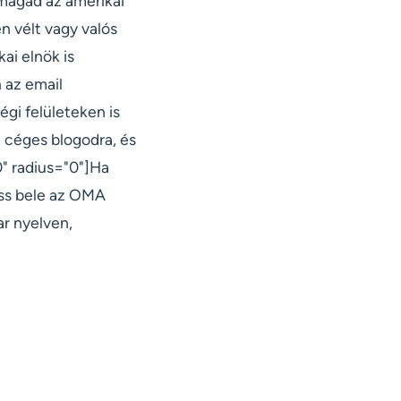
magad az amerikai
n vélt vagy valós
ai elnök is
 az email
gi felületeken is
a céges blogodra, és
" radius="0"]Ha
ass bele az OMA
ar nyelven,