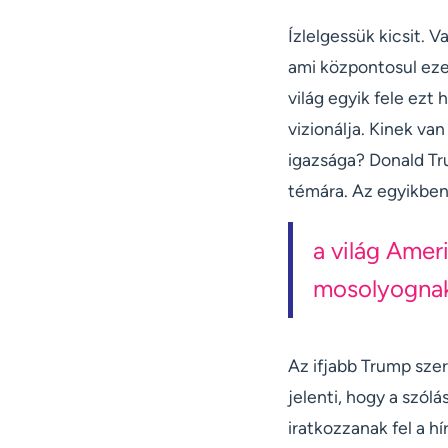
Ízlelgessük kicsit. 
ami központosul ezek
világ egyik fele ezt
vizionálja. Kinek va
igazsága? Donald Tru
témára. Az egyikben 
a világ Amer
mosolyognak
Az ifjabb Trump sze
jelenti, hogy a szólá
iratkozzanak fel a hí