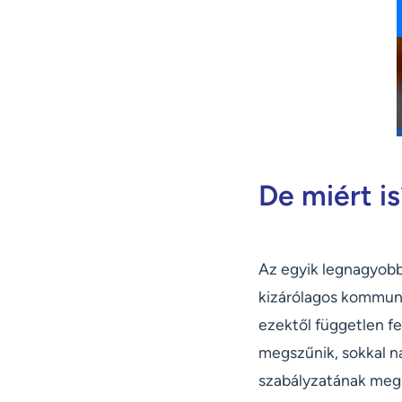
De miért is
Az egyik legnagyobb 
kizárólagos kommuni
ezektől független f
megszűnik, sokkal na
szabályzatának megs