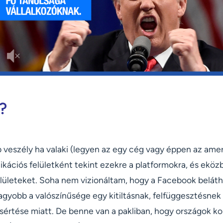
?
veszély ha valaki (legyen az egy cég vagy éppen az ameri
kációs felületként tekint ezekre a platformokra, és eköz
elületeket. Soha nem vizionáltam, hogy a Facebook beláth
gyobb a valószínűsége egy kitiltásnak, felfüggesztésnek 
értése miatt. De benne van a pakliban, hogy országok kor