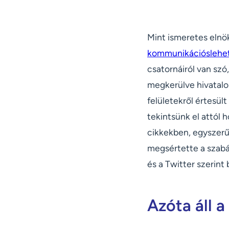
Mint ismeretes elnö
kommunikációs
lehe
csatornáiról van sz
megkerülve hivatalo
felületekről értesül
tekintsünk el attól h
cikkekben, egyszerűs
megsértette a szabá
és a Twitter szerint 
Azóta áll a 