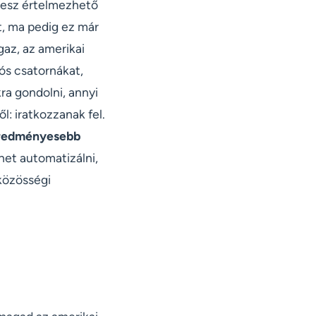
 lesz értelmezhető
t, ma pedig ez már
gaz, az amerikai
ós csatornákat,
a gondolni, annyi
l: iratkozzanak fel.
eredményesebb
et automatizálni,
közösségi