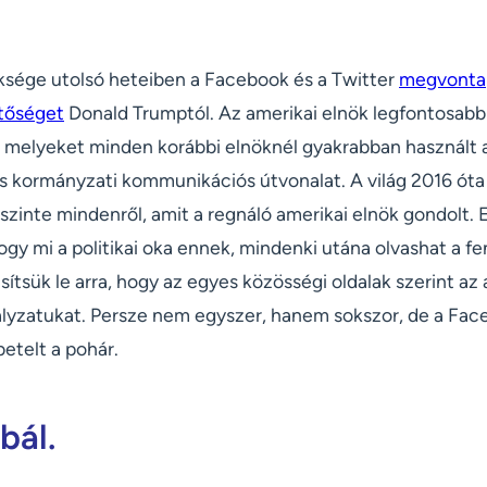
ksége utolsó heteiben a Facebook és a Twitter
megvonta
tőséget
Donald Trumptól. Az amerikai elnök legfontosab
ó, melyeket minden korábbi elnöknél gyakrabban használt 
s kormányzati kommunikációs útvonalat. A világ 2016 óta
t szinte mindenről, amit a regnáló amerikai elnök gondolt.
ogy mi a politikai oka ennek, mindenki utána olvashat a fe
ítsük le arra, hogy az egyes közösségi oldalak szerint az 
lyzatukat. Persze nem egyszer, hanem sokszor, de a Fac
betelt a pohár.
bál.