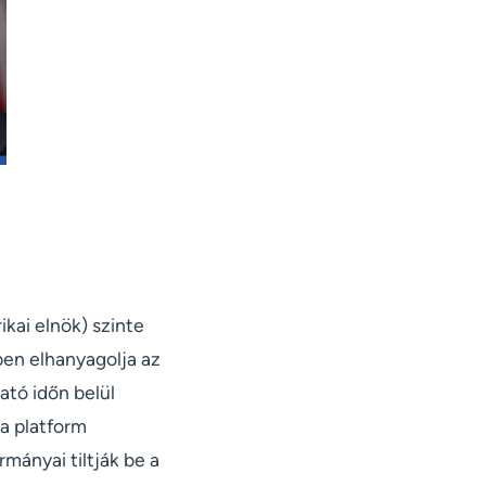
kai elnök) szinte
ben elhanyagolja az
ató időn belül
a platform
mányai tiltják be a