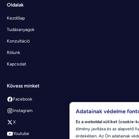
Oldalak
Kezdőlap
Tudásanyagok
Konzultáció
Rólunk
Kapcsolat
Kövess minket
Facebook
Adatainak védelme font
Instagram
Ez a weboldal sütiket (cookie-k
X
élmény javítása és az alapvető fu
Youtube
érdekében. Az Ön adatainak véd