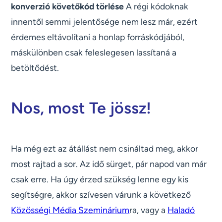
konverzió követőkód törlése
A régi kódoknak
innentől semmi jelentősége nem lesz már, ezért
érdemes eltávolítani a honlap forráskódjából,
máskülönben csak feleslegesen lassítaná a
betöltődést.
Nos, most Te jössz!
Ha még ezt az átállást nem csináltad meg, akkor
most rajtad a sor. Az idő sürget, pár napod van már
csak erre. Ha úgy érzed szükség lenne egy kis
segítségre, akkor szívesen várunk a következő
Közösségi Média Szeminárium
ra, vagy a
Haladó