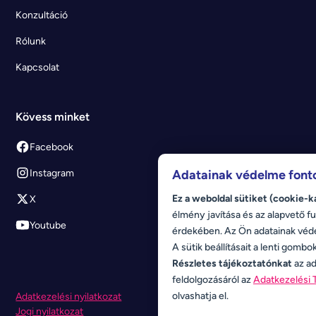
Konzultáció
Rólunk
Kapcsolat
Kövess minket
Facebook
Instagram
Adatainak védelme font
Ez a weboldal sütiket (cookie-k
X
élmény javítása és az alapvető fu
Youtube
érdekében. Az Ön adatainak véd
A sütik beállításait a lenti gombo
Részletes tájékoztatónkat
az ad
feldolgozásáról az
Adatkezelési 
olvashatja el.
Adatkezelési nyilatkozat
Jogi nyilatkozat