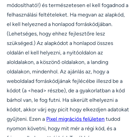
módosítható!) és természetesen el kell fogadnod a
felhasználási feltételeket. Ha megvan az alapkód,
el kell helyezned a honlapod forráskódjában.
(Lehetséges, hogy ehhez fejlesztőre lesz
szükséged.) Az alapkódot a honlapod összes
oldalán el kell helyezni, a nyitóoldalon az
aloldalakon, a köszönő oldalakon, a landing
oldalakon, mindenhol. Az ajánlás az, hogy a
weboldalad forráskódjának fejlécébe illeszd be a
kódot (a <head> részbe), de a gyakorlatban a kód
bárhol van, le fog futni. Ha sikerült elhelyezni a
kódot, akkor várj egy picit hogy elkezdjen adatokat
gyűjteni. Ezen a
Pixel migrációs felületen
tudod
nyomon követni, hogy mit mér a régi kód, és a