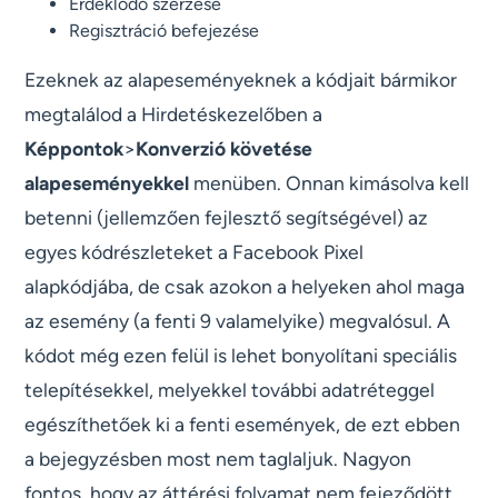
Érdeklődő szerzése
Regisztráció befejezése
Ezeknek az alapeseményeknek a kódjait bármikor
megtalálod a Hirdetéskezelőben a
Képpontok
>
Konverzió követése
alapeseményekkel
menüben. Onnan kimásolva kell
betenni (jellemzően fejlesztő segítségével) az
egyes kódrészleteket a Facebook Pixel
alapkódjába, de csak azokon a helyeken ahol maga
az esemény (a fenti 9 valamelyike) megvalósul. A
kódot még ezen felül is lehet bonyolítani speciális
telepítésekkel, melyekkel további adatréteggel
egészíthetőek ki a fenti események, de ezt ebben
a bejegyzésben most nem taglaljuk. Nagyon
fontos, hogy az áttérési folyamat nem fejeződött