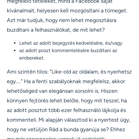
megfelelő tételeket, mind a Facebook saját
kívánalmait, helyesen kell mozgósítani a tömeget.
Azt már tudjuk, hogy nem lehet megosztásra
buzdítani a felhasználókat, de mit lehet?
Lehet az adott bejegyzés kedvelésére, és/vagy
az adott poszt kommentelésére buzdítani az
embereket.
Ami szintén tilos: "Like-old az oldalam, és nyerhetsz
egy...." Ha a fenti szabályoknak megfelelsz, akkor
lehetőséged van elegánsan sorsolni is. Hiszen
könnyen fejtörés lehet belőle, hogy mit teszel, ha
az adott posztot több ezer felhasználó lájkolja és
kommenteli. Mi alapján választod ki a nyertest úgy,
hogy ne vetüljön Rád a bunda gyanúja se? Ehhez
ma már szerencsére vannak jó eszközök.