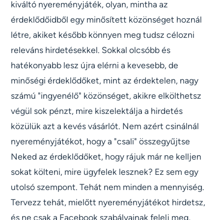
kiváltó nyereményjáték, olyan, mintha az
érdeklődőidből egy minősített közönséget hoznál
létre, akiket később könnyen meg tudsz célozni
releváns hirdetésekkel. Sokkal olcsóbb és
hatékonyabb lesz újra elérni a kevesebb, de
minőségi érdeklődőket, mint az érdektelen, nagy
számú "ingyenélő" közönséget, akikre elkölthetsz
végül sok pénzt, mire kiszelektálja a hirdetés
közülük azt a kevés vásárlót. Nem azért csinálnál
nyereményjátékot, hogy a "csali" összegyűjtse
Neked az érdeklődőket, hogy rájuk már ne kelljen
sokat költeni, mire ügyfelek lesznek? Ez sem egy
utolsó szempont. Tehát nem minden a mennyiség.
Tervezz tehát, mielőtt nyereményjátékot hirdetsz,
és ne csak a Facebook szabályainak felelj meg,