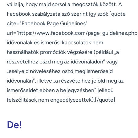
vállalja, hogy majd sorsol a megosztók között. A
Facebook szabályzata szó szerint így szól: [quote
cite="Facebook Page Guidelines"
url="https://www.facebook.com/page_guidelines.ph
idővonalak és ismerősi kapcsolatok nem
használhatók promóciók végzésére (például „a
részvételhez oszd meg az idővonaladon” vagy
„esélyeid növeléséhez oszd meg ismerőseid
idővonalán”, illetve „a részvételhez jelöld meg az
ismerőseidet ebben a bejegyzésben” jellegű
felszólítások nem engedélyezettek).[/quote]
De!