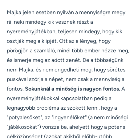
Majka jelen esetben nyilván a mennyiségre megy
rá, neki mindegy kik vesznek részt a
nyereményjátékban, teljesen mindegy, hogy kik
osztják meg a klipjét. Ott az a lényeg, hogy
pörögjön a számláló, minél több ember nézze meg,
és ismerje meg az adott zenét. De a többségünk
nem Majka, és nem engedheti meg, hogy sörétes
puskával szórja a népet, nem csak a mennyiség a
fontos.
Sokunknál a minőség is nagyon fontos.
A
nyereményjátékokkal kapcsolatban pedig a
legnagyobb probléma az szokott lenni, hogy a
"potyalesőket", az "ingyenélőket" (a nem minőségi
"játékosokat") vonzza be, ahelyett hogy a potens
célközönséget (azokat akikből előbb-utóbb