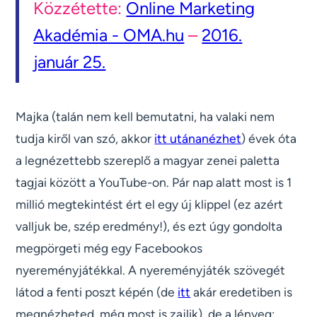
Közzétette:
Online Marketing
Akadémia - OMA.hu
–
2016.
január 25.
Majka (talán nem kell bemutatni, ha valaki nem
tudja kiről van szó, akkor
itt utánanézhet
) évek óta
a legnézettebb szereplő a magyar zenei paletta
tagjai között a YouTube-on. Pár nap alatt most is 1
millió megtekintést ért el egy új klippel (ez azért
valljuk be, szép eredmény!), és ezt úgy gondolta
megpörgeti még egy Facebookos
nyereményjátékkal. A nyereményjáték szövegét
látod a fenti poszt képén (de
itt
akár eredetiben is
megnézheted, még most is zajlik), de a lényeg: