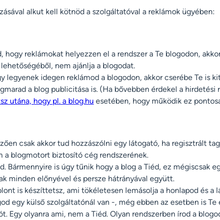
zásával alkut kell kötnöd a szolgáltatóval a reklámok ügyében:
hogy reklámokat helyezzen el a rendszer a Te blogodon, akko
s lehetőségéből, nem ajánlja a blogodat.
 legyenek idegen reklámod a blogodon, akkor cserébe Te is kit
marad a blog publicitása is. (Ha bővebben érdekel a hirdetési
tsz utána, hogy pl. a blog.hu
esetében, hogy működik ez pontosa
zően csak akkor tud hozzászólni egy látogató, ha regisztrált ta
 a blogmotort biztosító cég rendszerének.
d. Bármennyire is úgy tűnik hogy a blog a Tiéd, ez mégiscsak e
nak minden előnyével és persze hátrányával együtt.
lont is készíttetsz, ami tökéletesen lemásolja a honlapod és a 
god egy külső szolgáltatónál van -, még ebben az esetben is Te
tót. Egy olyanra ami, nem a Tiéd. Olyan rendszerben írod a blogo