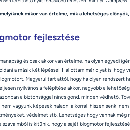
nsen letölthető nyílt forráskódú rendszert, mint pl. Wordpress.
melyiknek mikor van értelme, mik a lehetséges előnyök, 
ogmotor fejlesztése
manapság és csak akkor van értelme, ha olyan egyedi igén
dani a másik két lépéssel. Hallottam már olyat is, hogy v
 blogmotort. Magyarul tart attól, hogy ha olyan rendszert 
teljesen nyilvános a felépítése akkor, nagyobb a lehetőség 
 azonban a biztonsággal nincs gond, minden védhető. Tov
em vagyunk képesek haladni a korral, hiszen senki nem fr
ítményeket, védelmet stb. Lehetséges hogy vannak még m
n a szavaimból is kitűnik, hogy a saját blogmotor fejleszté