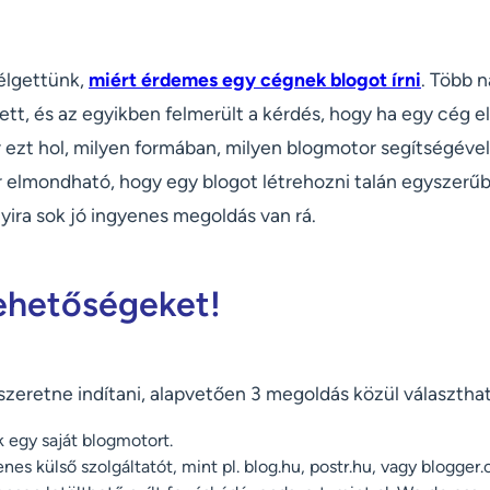
élgettünk,
miért érdemes egy cégnek blogot írni
. Több 
ett, és az egyikben felmerült a kérdés, hogy ha egy cég e
or ezt hol, milyen formában, milyen blogmotor segítségéve
elmondható, hogy egy blogot létrehozni talán egyszerűb
yira sok jó ingyenes megoldás van rá.
ehetőségeket!
szeretne indítani, alapvetően 3 megoldás közül választha
 egy saját blogmotort.
nes külső szolgáltatót, mint pl. blog.hu, postr.hu, vagy blogger.