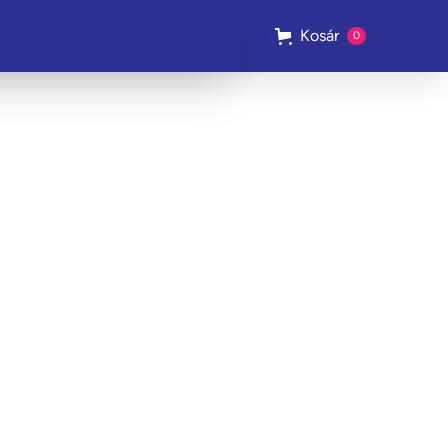
Kosár
0