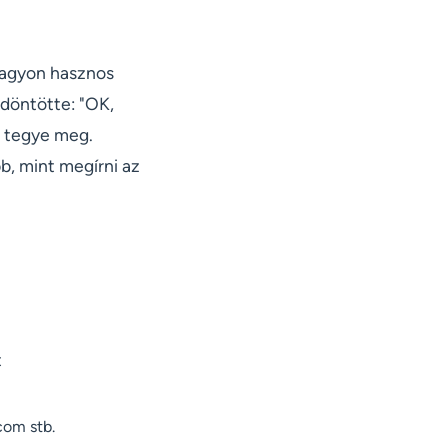
nagyon hasznos
ldöntötte: "OK,
l tegye meg.
b, mint megírni az
t
com stb.