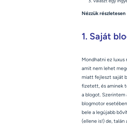
Választ egy ingye
Nézzük részletesen 
1. Saját bl
Mondhatni ez luxus 
amit nem lehet megol
miatt fejleszt saját
fizetett, és aminek 
a blogot. Szerintem
blogmotor esetében n
bele a legújabb bőv
(ellene is!) de, talá