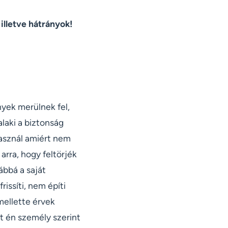
illetve hátrányok!
yek merülnek fel,
alaki a biztonság
használ amiért nem
arra, hogy feltörjék
ábbá a saját
issíti, nem építi
ellette érvek
sét én személy szerint