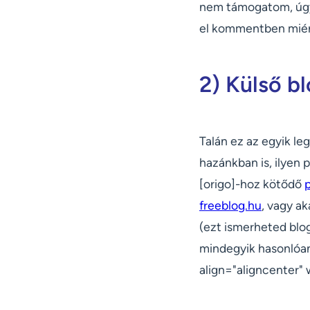
nem támogatom, úgyh
el kommentben miért 
2) Külső b
Talán ez az egyik le
hazánkban is, ilyen
[origo]-hoz kötődő
freeblog.hu
, vagy a
(ezt ismerheted blog
mindegyik hasonlóan
align="aligncenter"