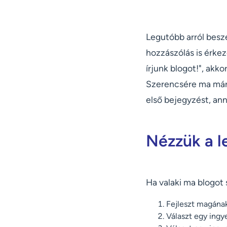
Legutóbb arról besz
hozzászólás is érkez
írjunk blogot!", akk
Szerencsére ma már 
első bejegyzést, ann
Nézzük a l
Ha valaki ma blogot 
Fejleszt magának
Választ egy ingye