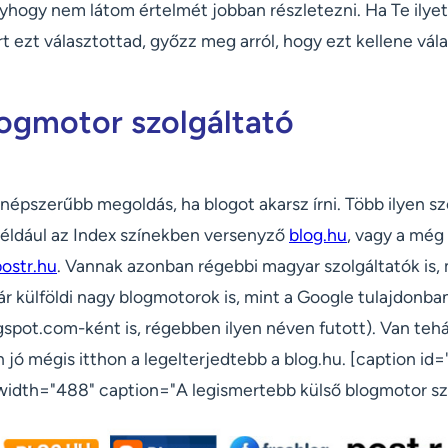
ogy nem látom értelmét jobban részletezni. Ha Te ilye
ezt választottad, győzz meg arról, hogy ezt kellene vála
logmotor szolgáltató
gnépszerűbb megoldás, ha blogot akarsz írni. Több ilyen sz
 például az Index színekben versenyző
blog.hu
, vagy a még 
postr.hu
. Vannak azonban régebbi magyar szolgáltatók is, m
kár külföldi nagy blogmotorok is, mint a Google tulajdonba
spot.com-ként is, régebben ilyen néven futott). Van tehá
 jó mégis itthon a legelterjedtebb a blog.hu. [caption i
 width="488" caption="A legismertebb külső blogmotor sz