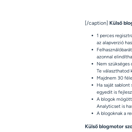
[/caption]
Külső blo
1 perces regiszt
az alapverzió ha
Felhasználóbarát
azonnal elindíth
Nem szükséges do
Te választhatod k
Majdnem 30 féle 
Ha saját sablont
egyedit is fejlesz
A blogok mögött t
Analyticset is h
A blogoknak a ren
Külső blogmotor szo