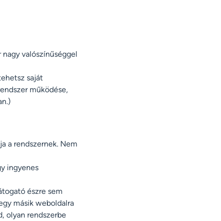
r nagy valószínűséggel
ehetsz saját
 rendszer működése,
n.)
gja a rendszernek. Nem
gy ingyenes
látogató észre sem
 egy másik weboldalra
d, olyan rendszerbe