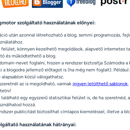
gmotor szolgáltató használatának előnyei:
ráció után azonnal létrehozható a blog, semmi programozás, fe
sználatához.
 felület, könnyen kezelhető megoldások, alapvető internetes ta
ató és működtethető a blog.
main-nevet foglalni, hiszen a rendszer biztosítja Számodra a 
i a blogodra jellemző előtagot is (ha még nem foglalt). Például:
alapsablon közül válogathatsz.
 szeretnél az is megoldható, vannak
ingyen letölthető sablonok
,
tetni!
alálható egy egyszerű statisztikai felület is, de ha szeretnéd, 
asználhatod hozzá.
dszer publicitást biztosíthat címlapos kiemeléssel, illetve a bl
lgáltató használatának hátrányai: