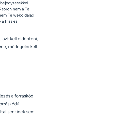
gbejegyzésekkel
ső soron nem a Te
 nem Te weboldalad
a friss és
azt kell eldönteni,
ne, mérlegelni kell
ejezés a forráskód
forráskódú
által senkinek sem