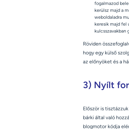
fogalmazod bele 
kerülsz majd a m
weboldaladra mut
keresik majd fel 
kulcsszavakban g
Röviden összefoglalv
hogy egy külső szolg
az előnyöket és a há
3) Nyílt f
Először is tisztázzu
bárki által való hoz
blogmotor kódja elér