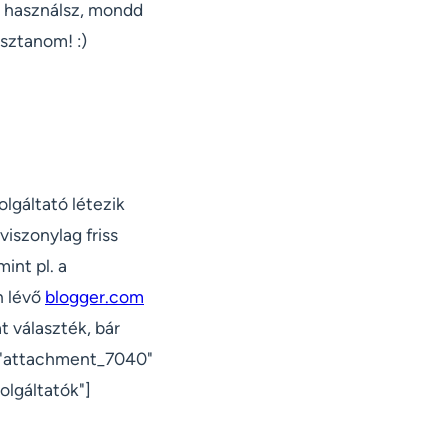
t használsz, mondd
sztanom! :)
olgáltató létezik
viszonylag friss
int pl. a
n lévő
blogger.com
t választék, bár
d="attachment_7040"
olgáltatók"]