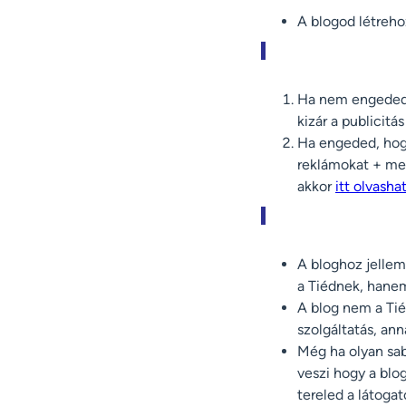
A blogod létreho
Ha nem engeded, 
kizár a publicitá
Ha engeded, hogy
reklámokat + meg
akkor
itt olvasha
A bloghoz jellem
a Tiédnek, hanem
A blog nem a Tié
szolgáltatás, an
Még ha olyan sab
veszi hogy a blo
tereled a látoga