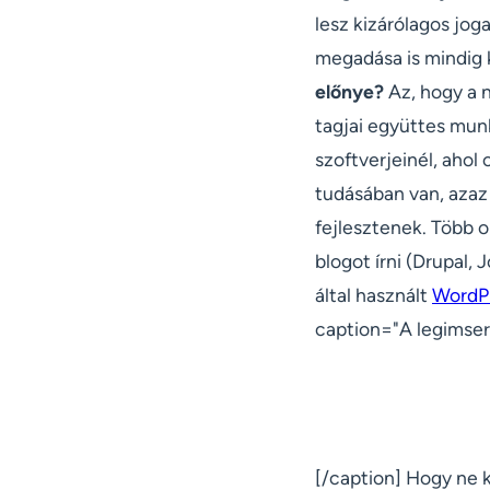
lesz kizárólagos joga
megadása is mindig k
előnye?
Az, hogy a n
tagjai együttes mun
szoftverjeinél, ahol 
tudásában van, azaz
fejlesztenek. Több o
blogot írni (Drupal, 
által használt
WordPr
caption="A legimser
[/caption] Hogy ne k