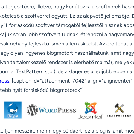
 a terjesztésre, illetve, hogy korlátozza a szoftverek hasz
ötelező a szoftverrel együtt. Ez az alapvető jellemzője.
yílt forráskódú szoftver támogatói fejlesztői hisznek ab
kájuk során jobb szoftvert tudnak létrehozni a hagyomán
csak néhány fejlesztő ismeri a forráskódot. Az erő tehát a 
 egy olyan ingyenes blogmotort használhatunk, amit nag
lyan tartalomkezelő rendszer is elérhető ma már, melyek 
Joomla, TextPattern stb.), de a sláger és a legjobb ebben a
ess.
[caption id="attachment_7042" align="aligncenter"
tebb nyílt forráskódú blogmotorok"]
elljen messzire menni egy példáért, ez a blog is, amit mo