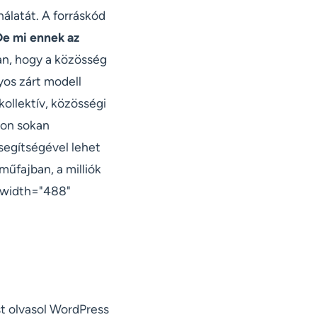
nálatát. A forráskód
De mi ennek az
ban, hogy a közösség
yos zárt modell
kollektív, közösségi
yon sokan
segítségével lehet
 műfajban, a milliók
 width="488"
st olvasol WordPress