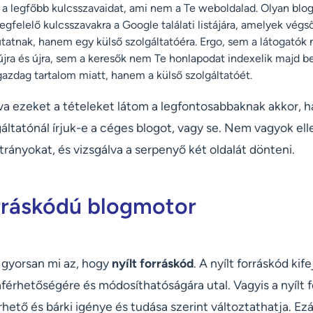
a legfőbb kulcsszavaidat, ami nem a Te weboldalad. Olyan blo
egfelelő kulcsszavakra a Google találati listájára, amelyek vég
atnak, hanem egy külső szolgáltatóéra. Ergo, sem a látogatók
újra és újra, sem a keresők nem Te honlapodat indexelik majd be 
azdag tartalom miatt, hanem a külső szolgáltatóét.
a ezeket a tételeket látom a legfontosabbaknak akkor, ha 
áltatónál írjuk-e a céges blogot, vagy se. Nem vagyok elle
trányokat, és vizsgálva a serpenyő két oldalát dönteni.
orráskódú blogmotor
k gyorsan mi az, hogy
nyílt forráskód
. A nyílt forráskód kif
záférhetőségére és módosíthatóságára utal. Vagyis a nyílt 
hető és bárki igénye és tudása szerint változtathatja. Ez