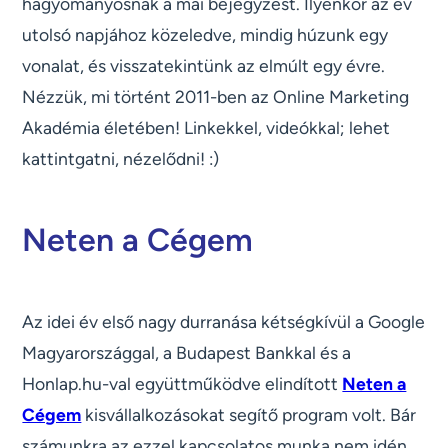
hagyományosnak a mai bejegyzést. Ilyenkor az év
utolsó napjához közeledve, mindig húzunk egy
vonalat, és visszatekintünk az elmúlt egy évre.
Nézzük, mi történt 2011-ben az Online Marketing
Akadémia életében! Linkekkel, videókkal; lehet
kattintgatni, nézelődni! :)
Neten a Cégem
Az idei év első nagy durranása kétségkívül a Google
Magyarországgal, a Budapest Bankkal és a
Honlap.hu-val együttműködve elindított
Neten a
Cégem
kisvállalkozásokat segítő program volt. Bár
számunkra az ezzel kapcsolatos munka nem idén