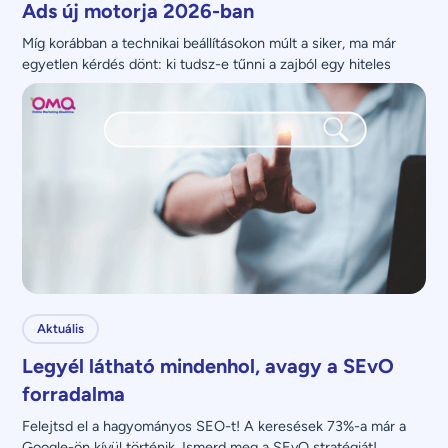
Ads új motorja 2026-ban
Míg korábban a technikai beállításokon múlt a siker, ma már 
egyetlen kérdés dönt: ki tudsz-e tűnni a zajból egy hiteles 
üzenettel?
Aktuális
Legyél látható mindenhol, avagy a SEvO
forradalma
Felejtsd el a hagyományos SEO-t! A keresések 73%-a már a 
Google-ön kívül történik. Ismerd meg a SEvO stratégiát!