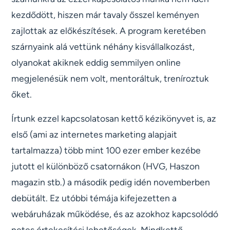
kezdődött, hiszen már tavaly ősszel keményen
zajlottak az előkészítések. A program keretében
szárnyaink alá vettünk néhány kisvállalkozást,
olyanokat akiknek eddig semmilyen online
megjelenésük nem volt, mentoráltuk, treníroztuk
őket.
Írtunk ezzel kapcsolatosan kettő kézikönyvet is, az
első (ami az internetes marketing alapjait
tartalmazza) több mint 100 ezer ember kezébe
jutott el különböző csatornákon (HVG, Haszon
magazin stb.) a második pedig idén novemberben
debütált. Ez utóbbi témája kifejezetten a
webáruházak működése, és az azokhoz kapcsolódó
netes értekesítési lehetőségek. Mindkettő