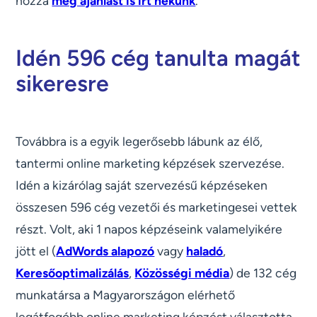
hozzá
még ajánlást is írt nekünk
.
Idén 596 cég tanulta magát
sikeresre
Továbbra is a egyik legerősebb lábunk az élő,
tantermi online marketing képzések szervezése.
Idén a kizárólag saját szervezésű képzéseken
összesen 596 cég vezetői és marketingesei vettek
részt. Volt, aki 1 napos képzéseink valamelyikére
jött el (
AdWords alapozó
vagy
haladó
,
Keresőoptimalizálás
,
Közösségi média
) de 132 cég
munkatársa a Magyarországon elérhető
legátfogóbb online marketing képzést választotta,