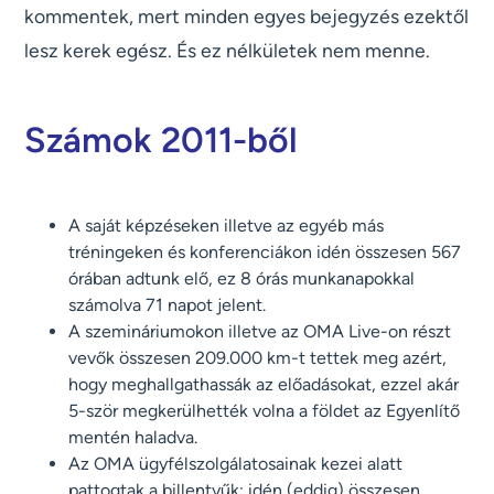
kommentek, mert minden egyes bejegyzés ezektől
lesz kerek egész. És ez nélkületek nem menne.
Számok 2011-ből
A saját képzéseken illetve az egyéb más
tréningeken és konferenciákon idén összesen 567
órában adtunk elő, ez 8 órás munkanapokkal
számolva 71 napot jelent.
A szemináriumokon illetve az OMA Live-on részt
vevők összesen 209.000 km-t tettek meg azért,
hogy meghallgathassák az előadásokat, ezzel akár
5-ször megkerülhették volna a földet az Egyenlítő
mentén haladva.
Az OMA ügyfélszolgálatosainak kezei alatt
pattogtak a billentyűk: idén (eddig) összesen