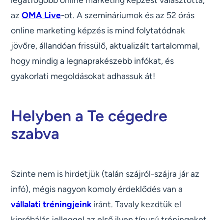
az
OMA Live
-ot. A szemináriumok és az 52 órás
online marketing képzés is mind folytatódnak
jövőre, állandóan frissülő, aktualizált tartalommal,
hogy mindig a legnaprakészebb infókat, és
gyakorlati megoldásokat adhassuk át!
Helyben a Te cégedre
szabva
Szinte nem is hirdetjük (talán szájról-szájra jár az
infó), mégis nagyon komoly érdeklődés van a
vállalati tréningjeink
iránt. Tavaly kezdtük el
kipróbálás jelleggel az első ilyen típusú tréningeket