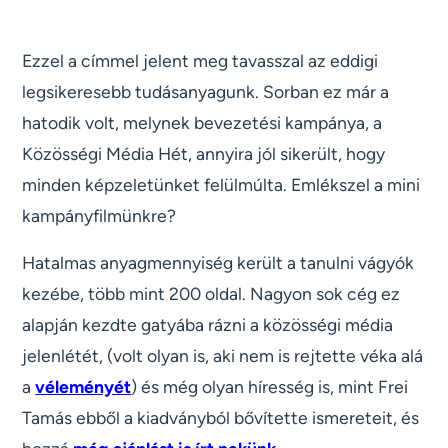
Ezzel a címmel jelent meg tavasszal az eddigi
legsikeresebb tudásanyagunk. Sorban ez már a
hatodik volt, melynek bevezetési kampánya, a
Közösségi Média Hét, annyira jól sikerült, hogy
minden képzeletünket felülmúlta. Emlékszel a mini
kampányfilmünkre?
Hatalmas anyagmennyiség került a tanulni vágyók
kezébe, több mint 200 oldal. Nagyon sok cég ez
alapján kezdte gatyába rázni a közösségi média
jelenlétét, (volt olyan is, aki nem is rejtette véka alá
a
véleményét
) és még olyan híresség is, mint Frei
Tamás ebből a kiadványból bővítette ismereteit, és