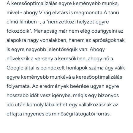
A keresőoptimalizálás egyre keményebb munka,
mivel - ahogy Virág elvtárs is megmondta A tanú
című filmben -, a "nemzetközi helyzet egyre
fokozódik". Manapság már nem elég odafigyelni az
alapokra nagy vonalakban, hanem az apróságoknak
is egyre nagyobb jelentőségük van. Ahogy
növekszik a verseny a keresőkben, ahogy nő a
Google által is beindexelt honlapok száma úgy válik
egyre keményebb munkává a keresőoptimalizálás
folyamata. Az eredmények beérése ugyan egyre
hosszabb időt vesz igénybe, mégis egy bizonyos
idő után komoly lába lehet egy vállalkozásnak az
effajta ingyenes és minőségi látogatói forrás.