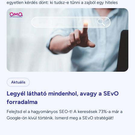
egyetlen kérdés dönt: ki tudsz-e tűnni a zajból egy hiteles 
üzenettel?
Aktuális
Legyél látható mindenhol, avagy a SEvO
forradalma
Felejtsd el a hagyományos SEO-t! A keresések 73%-a már a 
Google-ön kívül történik. Ismerd meg a SEvO stratégiát!