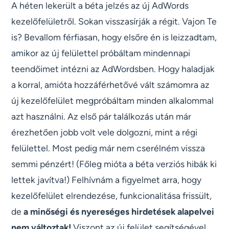
A héten lekerült a béta jelzés az új AdWords
kezelőfelületről. Sokan visszasírják a régit. Vajon Te
is? Bevallom férfiasan, hogy elsőre én is leizzadtam,
amikor az új felülettel próbáltam mindennapi
teendőimet intézni az AdWordsben. Hogy haladjak
a korral, amióta hozzáférhetővé vált számomra az
új kezelőfelület megpróbáltam minden alkalommal
azt használni. Az első pár találkozás után már
érezhetően jobb volt vele dolgozni, mint a régi
felülettel. Most pedig már nem cserélném vissza
semmi pénzért! (Főleg mióta a béta verziós hibák ki
lettek javítva!) Felhívnám a figyelmet arra, hogy
kezelőfelület elrendezése, funkcionalitása frissült,
de
a minőségi és nyereséges hirdetések alapelvei
nem változtak!
Viszont az új felület segítségével