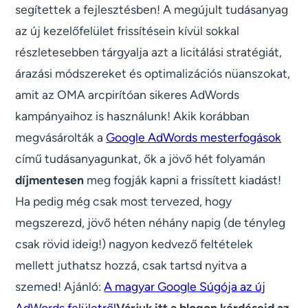
segítettek a fejlesztésben! A megújult tudásanyag
az új kezelőfelület frissítésein kívül sokkal
részletesebben tárgyalja azt a licitálási stratégiát,
árazási módszereket és optimalizációs nüanszokat,
amit az OMA arcpirítóan sikeres AdWords
kampányaihoz is használunk! Akik korábban
megvásárolták a
Google AdWords mesterfogások
című tudásanyagunkat, ők a jövő hét folyamán
díjmentesen
meg fogják kapni a frissített kiadást!
Ha pedig még csak most tervezed, hogy
megszerezd, jövő héten néhány napig (de tényleg
csak rövid ideig!) nagyon kedvező feltételek
mellett juthatsz hozzá, csak tartsd nyitva a
szemed! Ajánló:
A magyar Google Súgója az új
AdWords felületről
Várjuk itt a blogon kérdéseid az