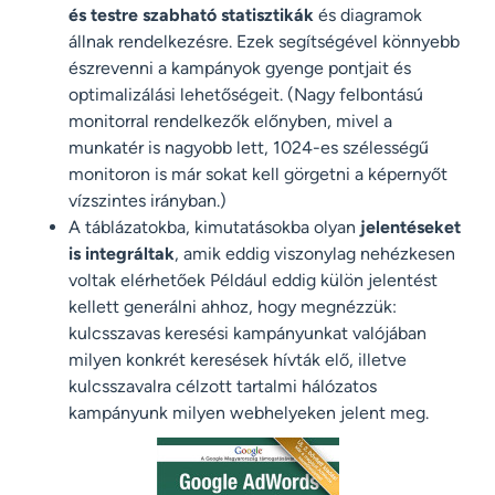
és testre szabható statisztikák
és diagramok
állnak rendelkezésre. Ezek segítségével könnyebb
észrevenni a kampányok gyenge pontjait és
optimalizálási lehetőségeit. (Nagy felbontású
monitorral rendelkezők előnyben, mivel a
munkatér is nagyobb lett, 1024-es szélességű
monitoron is már sokat kell görgetni a képernyőt
vízszintes irányban.)
A táblázatokba, kimutatásokba olyan
jelentéseket
is integráltak
, amik eddig viszonylag nehézkesen
voltak elérhetőek Például eddig külön jelentést
kellett generálni ahhoz, hogy megnézzük:
kulcsszavas keresési kampányunkat valójában
milyen konkrét keresések hívták elő, illetve
kulcsszavalra célzott tartalmi hálózatos
kampányunk milyen webhelyeken jelent meg.