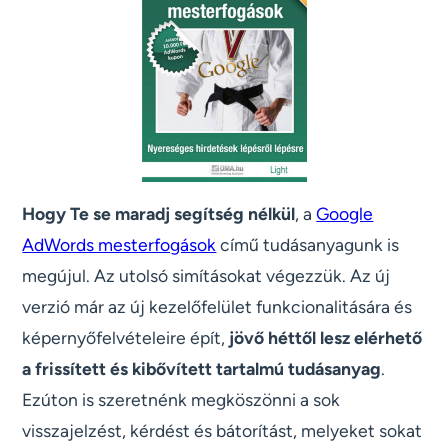
Hogy Te se maradj segítség nélkül
, a
Google
AdWords mesterfogások
című tudásanyagunk is
megújul. Az utolsó simításokat végezzük. Az új
verzió már az új kezelőfelület funkcionalitására és
képernyőfelvételeire épít,
jövő héttől lesz elérhető
a frissített és kibővített tartalmú tudásanyag
.
Ezúton is szeretnénk megköszönni a sok
visszajelzést, kérdést és bátorítást, melyeket sokat