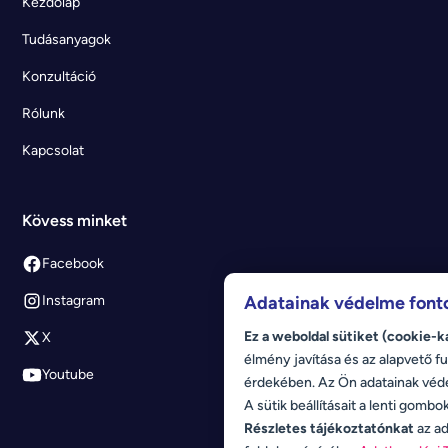
Kezdőlap
Tudásanyagok
Konzultáció
Rólunk
Kapcsolat
Kövess minket
Facebook
Adatainak védelme font
Instagram
Ez a weboldal sütiket (cookie-k
X
élmény javítása és az alapvető fu
Youtube
érdekében. Az Ön adatainak véd
A sütik beállításait a lenti gombo
Részletes tájékoztatónkat
az ad