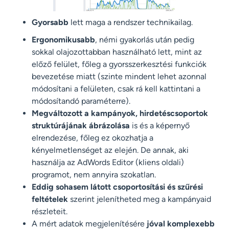
Gyorsabb
lett maga a rendszer technikailag.
Ergonomikusabb
, némi gyakorlás után pedig
sokkal olajozottabban használható lett, mint az
előző felület, főleg a gyorsszerkesztési funkciók
bevezetése miatt (szinte mindent lehet azonnal
módosítani a felületen, csak rá kell kattintani a
módosítandó paraméterre).
Megváltozott a kampányok, hirdetéscsoportok
struktúrájának ábrázolása
is és a képernyő
elrendezése, főleg ez okozhatja a
kényelmetlenséget az elején. De annak, aki
használja az AdWords Editor (kliens oldali)
programot, nem annyira szokatlan.
Eddig sohasem látott csoportosítási és szűrési
feltételek
szerint jelenítheted meg a kampányaid
részleteit.
A mért adatok megjelenítésére
jóval komplexebb