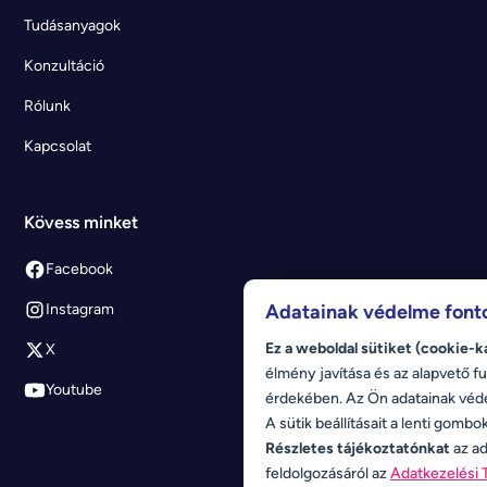
Tudásanyagok
Konzultáció
Rólunk
Kapcsolat
Kövess minket
Facebook
Adatainak védelme font
Instagram
Ez a weboldal sütiket (cookie-k
X
élmény javítása és az alapvető fu
Youtube
érdekében. Az Ön adatainak véd
A sütik beállításait a lenti gombo
Részletes tájékoztatónkat
az ad
feldolgozásáról az
Adatkezelési 