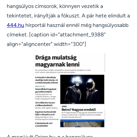
hangsúlyos címsorok, könnyen vezetik a
tekintetet, irányítják a fókuszt. A pár hete elindult a
444.hu
hírportál használ ennél még hangsúlyosabb
címeket. [caption id="attachment_9388"
align="aligncenter" width="300"]
A megújult Origo.hu-n a hangsúlyos