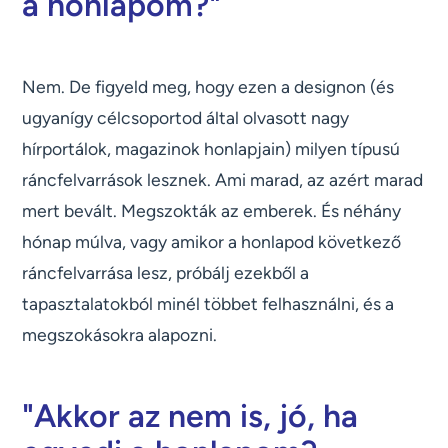
a honlapom?"
Nem. De figyeld meg, hogy ezen a designon (és
ugyanígy célcsoportod által olvasott nagy
hírportálok, magazinok honlapjain) milyen típusú
ráncfelvarrások lesznek. Ami marad, az azért marad
mert bevált. Megszokták az emberek. És néhány
hónap múlva, vagy amikor a honlapod következő
ráncfelvarrása lesz, próbálj ezekből a
tapasztalatokból minél többet felhasználni, és a
megszokásokra alapozni.
"Akkor az nem is, jó, ha