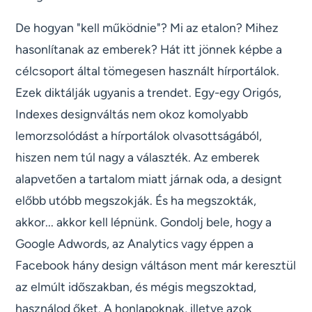
De hogyan "kell működnie"? Mi az etalon? Mihez
hasonlítanak az emberek? Hát itt jönnek képbe a
célcsoport által tömegesen használt hírportálok.
Ezek diktálják ugyanis a trendet. Egy-egy Origós,
Indexes designváltás nem okoz komolyabb
lemorzsolódást a hírportálok olvasottságából,
hiszen nem túl nagy a választék. Az emberek
alapvetően a tartalom miatt járnak oda, a designt
előbb utóbb megszokják. És ha megszokták,
akkor... akkor kell lépnünk. Gondolj bele, hogy a
Google Adwords, az Analytics vagy éppen a
Facebook hány design váltáson ment már keresztül
az elmúlt időszakban, és mégis megszoktad,
használod őket. A honlapoknak, illetve azok