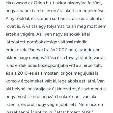
Ha olvasod az Origo.hu-t akkor bizonyára feltűnt,
hogy a napokban teljesen átalakult a megjelenése.
A nyitóoldal, és szépen sorban az összes aloldal és
rovat is. A váltás egy folyamat, talán még most sem
értek a végére. Az ilyen nagy és sokak által
látogatott portálok design váltásai mindig
érdekesek. Pár éve (talán 2007-ben) az index.hu
akkori nagy designváltása és a tavalyi ráncfelvarrás
is az érdeklődés középpontjába vitte a hírportált,
és a a 2010-es és a mostani origós megújulás is
komoly érzelmeket vált ki, legalábbis ezt látni. Van
aki helyből ócsárolja az új kinézetet, és azt mondja,
hogy most sikerült igazán tönkretenni, van aki
isteníti, és örül, hogy végre jobb lett. Nem tisztem
igazat tenni. [caption id="attachment_9391"