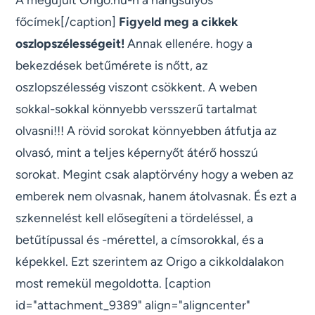
főcímek[/caption]
Figyeld meg a cikkek
oszlopszélességeit!
Annak ellenére. hogy a
bekezdések betűmérete is nőtt, az
oszlopszélesség viszont csökkent. A weben
sokkal-sokkal könnyebb versszerű tartalmat
olvasni!!! A rövid sorokat könnyebben átfutja az
olvasó, mint a teljes képernyőt átérő hosszú
sorokat. Megint csak alaptörvény hogy a weben az
emberek nem olvasnak, hanem átolvasnak. És ezt a
szkennelést kell elősegíteni a tördeléssel, a
betűtípussal és -mérettel, a címsorokkal, és a
képekkel. Ezt szerintem az Origo a cikkoldalakon
most remekül megoldotta. [caption
id="attachment_9389" align="aligncenter"