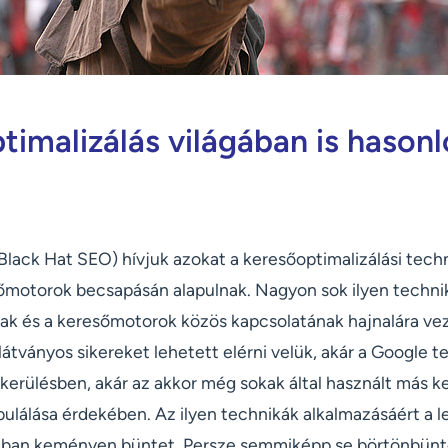
timalizálás világában is hasonl
Black Hat SEO) hívjuk azokat a keresőoptimalizálási tech
őmotorok becsapásán alapulnak. Nagyon sok ilyen techni
lak és a keresőmotorok közös kapcsolatának hajnalára vez
átványos sikereket lehetett elérni velük, akár a Google t
b kerülésben, akár az akkor még sokak által használt más k
ulálása érdekében. Az ilyen technikák alkalmazásáért a 
ban keményen büntet. Persze semmiképp se börtönbüntet