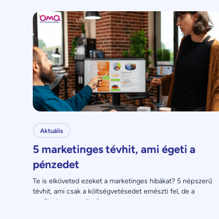
Aktuális
5 marketinges tévhit, ami égeti a
pénzedet
Te is elköveted ezeket a marketinges hibákat? 5 népszerű 
tévhit, ami csak a költségvetésedet emészti fel, de a 
profitodat nem növeli.