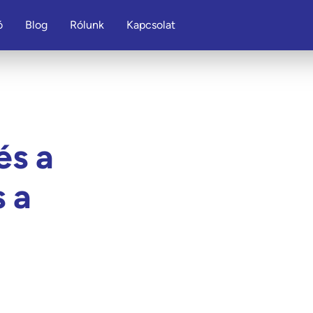
ó
Blog
Rólunk
Kapcsolat
és a
s a