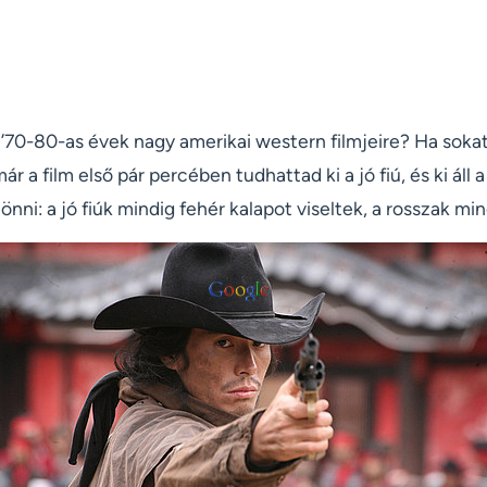
’70-80-as évek nagy amerikai western filmjeire? Ha soka
ár a film első pár percében tudhattad ki a jó fiú, és ki áll 
jönni: a jó fiúk mindig fehér kalapot viseltek, a rosszak mi