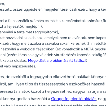
lom,
sztett, összefüggéstelen megjelenítése, csak ezért, hogy a ke
ni a felhasználók számára és mást a keresőrobotok számára (fla
zt a fejlesztők meglépni),
nerálni a tartalmat (aggregátorok),
kat hozzáadni az oldalhoz, amelyek nem relevánsak, nem kapc
 azért hogy mert azokra a szavakra sokan keresnek (filmletöltés
t használni a weboldal fejlécében (ez vonatkozik a META tagokra
zteni (ezért káros ha egy véletleb vírusfertőzés kapcsán sokáig 
t kap az oldalad.
Megoldást a problémára itt találsz!
)
kel való népszerűsítés.
ljes, de ezekből a legnagyobb elkövethető bakikat könnye
ról, ami ilyen tilos és tisztességtelen eszközöket haszn
eresési találatok közötti helyezését, ez nagyon szúrja a
akkor nyugodtan használd a
Googe feljelentő oldalát
, nag
n ha kíváncsi vagy, hogy a saját házad táján minden ren