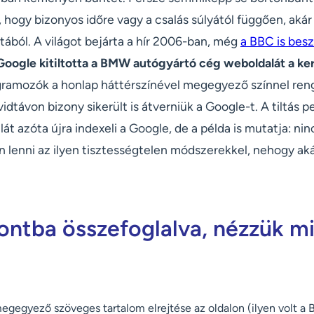
hogy bizonyos időre vagy a csalás súlyától függően, akár ö
istából. A világot bejárta a hír 2006-ban, még
a BBC is besz
Google kitiltotta a BMW autógyártó cég weboldalát a ker
ogramozók a honlap háttérszínével megegyező színnel ren
vidtávon bizony sikerült is átverniük a Google-t. A tiltás 
lát azóta újra indexeli a Google, de a példa is mutatja: ni
n lenni az ilyen tisztességtelen módszerekkel, nehogy aká
ontba összefoglalva, nézzük mi
megegyező szöveges tartalom elrejtése az oldalon (ilyen volt a