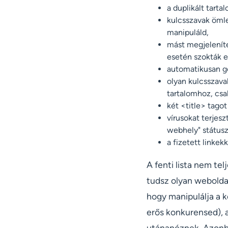
a duplikált tarta
kulcsszavak ömle
manipuláld,
mást megjeleníte
esetén szokták e
automatikusan ge
olyan kulcsszava
tartalomhoz, csak
két <title> tago
vírusokat terjes
webhely" státusz
a fizetett linkek
A fenti lista nem te
tudsz olyan weboldal
hogy manipulálja a k
erős konkurensed), 
utánanéznek. Azonba