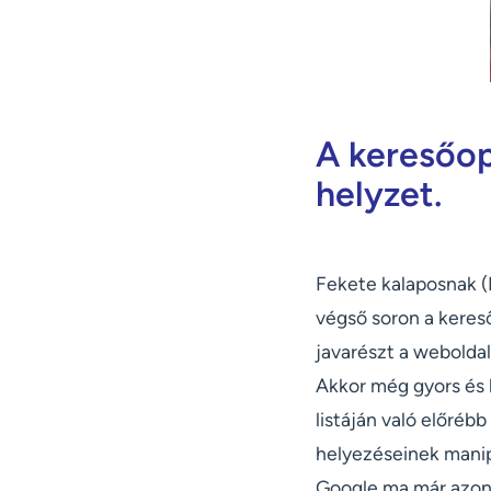
A keresőop
helyzet.
Fekete kalaposnak (
végső soron a keres
javarészt a webolda
Akkor még gyors és l
listáján való előréb
helyezéseinek manip
Google ma már azon