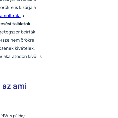
rökre is kizárja a
ámolt róla
a
esési találatok
getegszer beírták
persze nem örökre
ncsenek kivételek.
r akaratodon kívül is
 az ami
 BMW-s példa),