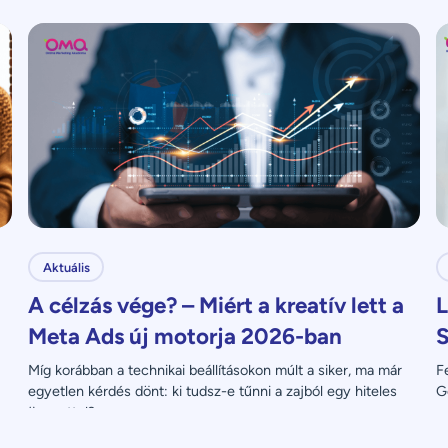
Aktuális
A célzás vége? – Miért a kreatív lett a
L
Meta Ads új motorja 2026-ban
S
Míg korábban a technikai beállításokon múlt a siker, ma már 
F
egyetlen kérdés dönt: ki tudsz-e tűnni a zajból egy hiteles 
G
üzenettel?