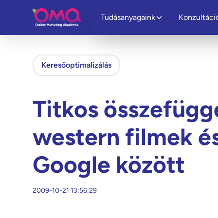
Tudásanyagaink
Konzultáci
Keresőoptimalizálás
Titkos összefügg
western filmek é
Google között
2009-10-21 13:56:29