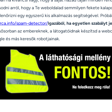
odni arról, hogy a Te weboldalad semmilyen fekete kala
llenőrizni egy egyszerű kis alkalmazás segítségével. Próbál
erca.info/spam-detector/
Igazából, ha egyetlen szabályt 
sősorban az embereknek, a látogatóidnak készítsd a webo
e és más keresők robotjainak.