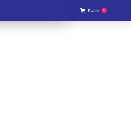
Kosár
0