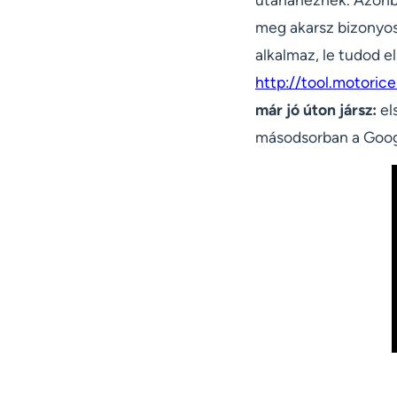
meg akarsz bizonyos
alkalmaz, le tudod e
http://tool.motoric
már jó úton jársz:
el
másodsorban a Googl