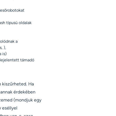
resőrobotokat
sh típusú oldalak
solódnak a
, ),
 is)
"Bejelentett támadó
n kiszűrheted. Ha
ál annak érdekében
 szemed (mondjuk egy
y eséllyel
dben van-e, azaz