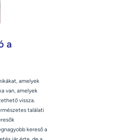
ó a
nikákat, amelyek
ka van, amelyek
ethető vissza.
ermészetes találati
eresők
legnagyobb kereső a
és jár érte, de a