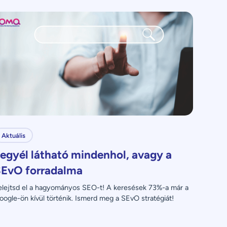
Aktuális
egyél látható mindenhol, avagy a
EvO forradalma
elejtsd el a hagyományos SEO-t! A keresések 73%-a már a 
oogle-ön kívül történik. Ismerd meg a SEvO stratégiát!