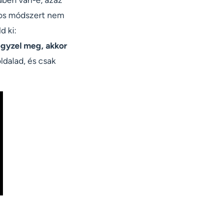
pos módszert nem
d ki:
jegyzel meg, akkor
ldalad, és csak