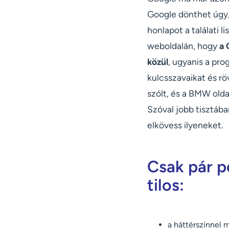
Google dönthet úgy, 
honlapot a találati l
weboldalán, hogy
a 
közül
, ugyanis a pr
kulcsszavaikat és rö
szólt, és a BMW olda
Szóval jobb tisztába
elkövess ilyeneket.
Csak pár p
tilos:
a háttérszínnel 