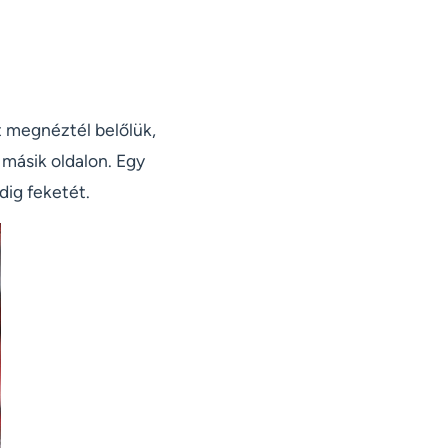
t megnéztél belőlük,
a másik oldalon. Egy
ndig feketét.