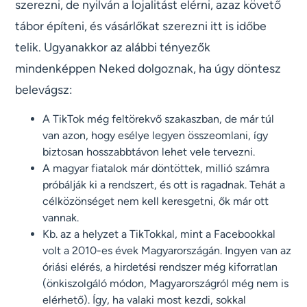
szerezni, de nyilván a lojalitást elérni, azaz követő
tábor építeni, és vásárlőkat szerezni itt is időbe
telik. Ugyanakkor az alábbi tényezők
mindenképpen Neked dolgoznak, ha úgy döntesz
belevágsz:
A TikTok még feltörekvő szakaszban, de már túl
van azon, hogy esélye legyen összeomlani, így
biztosan hosszabbtávon lehet vele tervezni.
A magyar fiatalok már döntöttek, millió számra
próbálják ki a rendszert, és ott is ragadnak. Tehát a
célközönséget nem kell keresgetni, ők már ott
vannak.
Kb. az a helyzet a TikTokkal, mint a Facebookkal
volt a 2010-es évek Magyarországán. Ingyen van az
óriási elérés, a hirdetési rendszer még kiforratlan
(önkiszolgáló módon, Magyarországról még nem is
elérhető). Így, ha valaki most kezdi, sokkal