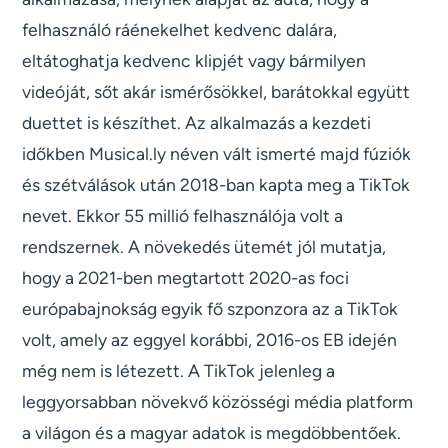
felhasználó ráénekelhet kedvenc dalára,
eltátoghatja kedvenc klipjét vagy bármilyen
videóját, sőt akár ismérősökkel, barátokkal együtt
duettet is készíthet. Az alkalmazás a kezdeti
időkben Musical.ly néven vált ismerté majd fúziók
és szétválások után 2018-ban kapta meg a TikTok
nevet. Ekkor 55 millió felhasználója volt a
rendszernek. A növekedés ütemét jól mutatja,
hogy a 2021-ben megtartott 2020-as foci
európabajnokság egyik fő szponzora az a TikTok
volt, amely az eggyel korábbi, 2016-os EB idején
még nem is létezett. A TikTok jelenleg a
leggyorsabban növekvő közösségi média platform
a világon és a magyar adatok is megdöbbentőek.