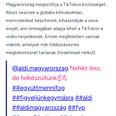
Magyarország megszólítja a TikTokos közösséget.
Részt vesznek a globális kihívásokban,
mémvideókat készítenek, kihasználják a zene
erejét, ami önmagában alapja lehet a TikTokon a
virális terjedésnek. Ennek megfelelően vannak
videóik, amelyek már többszázezres
megtekintésnél tartanak (hirdetések nélkül).
@aldi.magyarorszag
Nehéz lesz,
de felkészültünk☝️💪
##együttmennifog
##figyeljünkegymásra
##aldi
##aldimagyaroszág
##fyp