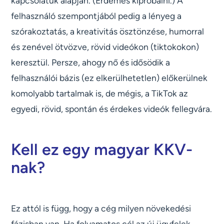
kapcsolatuk alapján. (Érdemes kipróbálni.) A
felhasználó szempontjából pedig a lényeg a
szórakoztatás, a kreativitás ösztönzése, humorral
és zenével ötvözve, rövid videókon (tiktokokon)
keresztül. Persze, ahogy nő és idősödik a
felhasználói bázis (ez elkerülhetetlen) előkerülnek
komolyabb tartalmak is, de mégis, a TikTok az
egyedi, rövid, spontán és érdekes videók fellegvára.
Kell ez egy magyar KKV-
nak?
Ez attól is függ, hogy a cég milyen növekedési
fázisban van. Ha folyamatos cél az új ügyfelek