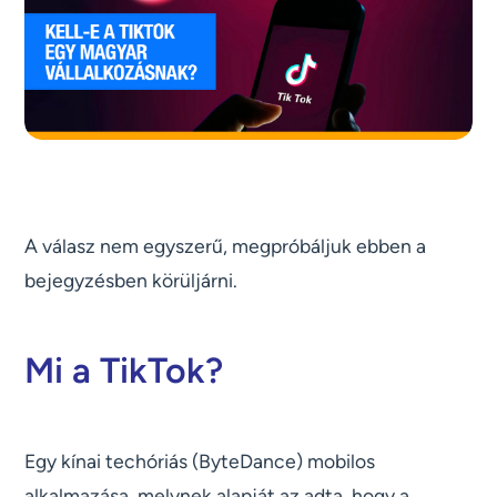
A válasz nem egyszerű, megpróbáljuk ebben a
bejegyzésben körüljárni.
Mi a TikTok?
Egy kínai techóriás (ByteDance) mobilos
alkalmazása, melynek alapját az adta, hogy a