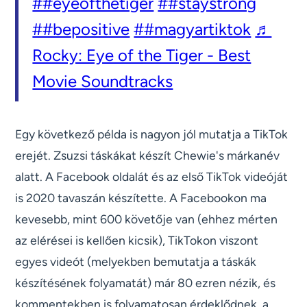
##eyeofthetiger
##staystrong
##bepositive
##magyartiktok
♬
Rocky: Eye of the Tiger - Best
Movie Soundtracks
Egy következő példa is nagyon jól mutatja a TikTok
erejét. Zsuzsi táskákat készít Chewie's márkanév
alatt. A Facebook oldalát és az első TikTok videóját
is 2020 tavaszán készítette. A Facebookon ma
kevesebb, mint 600 követője van (ehhez mérten
az elérései is kellően kicsik), TikTokon viszont
egyes videót (melyekben bemutatja a táskák
készítésének folyamatát) már 80 ezren nézik, és
kommentekben is folyamatosan érdeklődnek, a