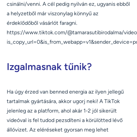
csinálni/venni. A cél pedig nyilván ez, ugyanis ebből
a helyzetből már viszonylag könnyű az
érdeklődőből vásárlót faragni.
https://www.tiktok.com/@tamarasutibirodalma/vid
is_copy_url=0&is_from_webapp=v1&sender_device=
Izgalmasnak tűnik?
Ha úgy érzed van benned energia az ilyen jellegű
tartalmak gyártására, akkor ugorj neki! A TikTok
jelenleg az a platform, ahol akár 1-2 jól sikerült
videóval is fel tudod pezsdíteni a körülötted lévő
állóvizet. Az eléréseket gyorsan meg lehet