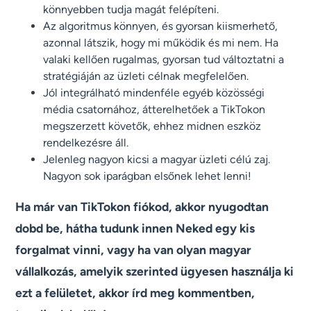
könnyebben tudja magát felépíteni.
Az algoritmus könnyen, és gyorsan kiismerhető,
azonnal látszik, hogy mi működik és mi nem. Ha
valaki kellően rugalmas, gyorsan tud változtatni a
stratégiáján az üzleti célnak megfelelően.
Jól integrálható mindenféle egyéb közösségi
média csatornához, átterelhetőek a TikTokon
megszerzett követők, ehhez midnen eszköz
rendelkezésre áll.
Jelenleg nagyon kicsi a magyar üzleti célú zaj.
Nagyon sok iparágban elsőnek lehet lenni!
Ha már van TikTokon fiókod, akkor nyugodtan
dobd be, hátha tudunk innen Neked egy kis
forgalmat vinni, vagy ha van olyan magyar
vállalkozás, amelyik szerinted ügyesen használja ki
ezt a felületet, akkor írd meg kommentben,