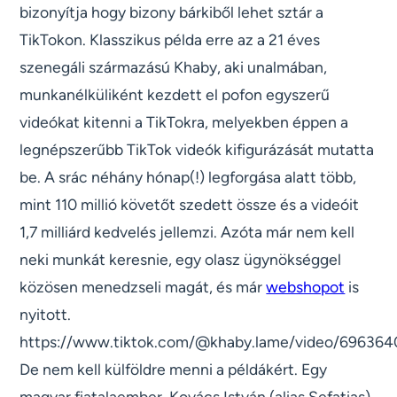
bizonyítja hogy bizony bárkiből lehet sztár a
TikTokon. Klasszikus példa erre az a 21 éves
szenegáli származású Khaby, aki unalmában,
munkanélküliként kezdett el pofon egyszerű
videókat kitenni a TikTokra, melyekben éppen a
legnépszerűbb TikTok videók kifigurázását mutatta
be. A srác néhány hónap(!) legforgása alatt több,
mint 110 millió követőt szedett össze és a videóit
1,7 milliárd kedvelés jellemzi. Azóta már nem kell
neki munkát keresnie, egy olasz ügynökséggel
közösen menedzseli magát, és már
webshopot
is
nyitott.
https://www.tiktok.com/@khaby.lame/video/69636
De nem kell külföldre menni a példákért. Egy
magyar fiatalaember, Kovács István (alias Sefatias)