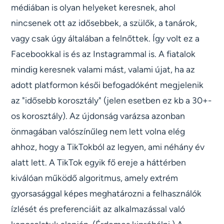
médiában is olyan helyeket keresnek, ahol
nincsenek ott az idősebbek, a szülők, a tanárok,
vagy csak úgy általában a felnőttek. Így volt ez a
Facebookkal is és az Instagrammal is. A fiatalok
mindig keresnek valami mást, valami újat, ha az
adott platformon késői befogadóként megjelenik
az "idősebb korosztály" (jelen esetben ez kb a 30+-
os korosztály). Az újdonság varázsa azonban
önmagában valószínűleg nem lett volna elég
ahhoz, hogy a TikTokból az legyen, ami néhány év
alatt lett. A TikTok egyik fő ereje a háttérben
kiválóan működő algoritmus, amely extrém
gyorsasággal képes meghatározni a felhasználók
ízlését és preferenciáit az alkalmazással való