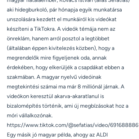
aki hidegburkoló, pár hónapja egyik munkatársa
unszolására kezdett el munkáiról kis videókat
készíteni a TikTokra. A videók témája nem az
önreklám, hanem arról posztol a legtöbbet
(általában éppen kivitelezés közben), hogy a
megrendelők mire figyeljenek oda, annak
érdekében, hogy elkerüljék a csapdákat ebben a
szakmában. A magyar nyelvű videóinak
megtekintési számai ma már 8 milliónál járnak. A
videókon keresztül akarva-akaratlanul is
bizalomépítés történik, ami új megbízásokat hoz a
móri vállalkozónak.
https://www.tiktok.com/@sefatias/video/69168888
Egy másik jó magyar példa, ahogy az ALDI