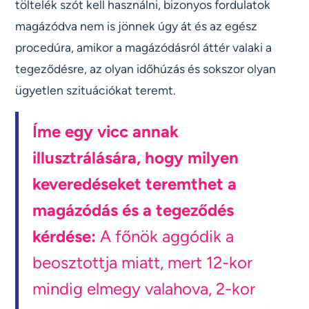
töltelék szót kell használni, bizonyos fordulatok
magázódva nem is jönnek úgy át és az egész
procedúra, amikor a magázódásról áttér valaki a
tegeződésre, az olyan időhúzás és sokszor olyan
ügyetlen szituációkat teremt.
Íme egy vicc annak
illusztrálására, hogy milyen
keveredéseket teremthet a
magázódás és a tegeződés
kérdése:
A főnök aggódik a
beosztottja miatt, mert 12-kor
mindig elmegy valahova, 2-kor