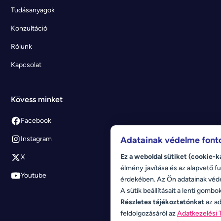
Tudásanyagok
Konzultáció
Rólunk
Kapcsolat
Kövess minket
Facebook
Adatainak védelme font
Instagram
Ez a weboldal sütiket (cookie-k
X
élmény javítása és az alapvető fu
Youtube
érdekében. Az Ön adatainak véd
A sütik beállításait a lenti gombo
Részletes tájékoztatónkat
az ad
feldolgozásáról az
Adatkezelési 