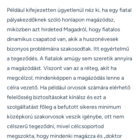
Például kifejezetten ügyetlenül néz ki, ha egy fiatal
pályakezdőknek szóló honlapon magázódsz,
miközben azt hirdeted Magadról, hogy fiatalos
dinamikus csapatod van, akik a huszonévesek
bizonyos problémáira szakosodtak. Itt egyértelmű
a tegeződés. A fiatalok amúgy sem szeretik annyira
a magázódást. Viszont van az a réteg, akit ha
megcélzol, mindenképpen a magázódás lenne a
célra vezető. Ha például orvosok számára elérhető
felelősség biztosításokat kínálsz és ezt a
szolgáltatást főleg a befutott sikeres minimum
középkorú szakorvosok veszik igénybe, ott nem
célszerű tegeződni, mivel célcsoportod
megszokta, hogy mindenki magázza és „doktor