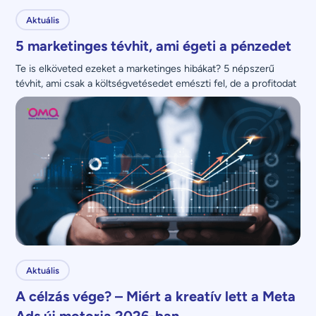
Aktuális
5 marketinges tévhit, ami égeti a pénzedet
Te is elköveted ezeket a marketinges hibákat? 5 népszerű 
tévhit, ami csak a költségvetésedet emészti fel, de a profitodat 
nem növeli.
Aktuális
A célzás vége? – Miért a kreatív lett a Meta
Ads új motorja 2026-ban