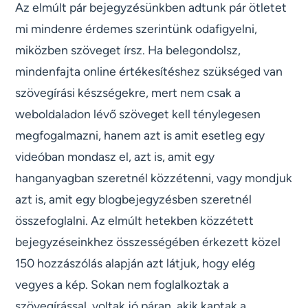
Az elmúlt pár bejegyzésünkben adtunk pár ötletet
mi mindenre érdemes szerintünk odafigyelni,
miközben szöveget írsz. Ha belegondolsz,
mindenfajta online értékesítéshez szükséged van
szövegírási készségekre, mert nem csak a
weboldaladon lévő szöveget kell ténylegesen
megfogalmazni, hanem azt is amit esetleg egy
videóban mondasz el, azt is, amit egy
hanganyagban szeretnél közzétenni, vagy mondjuk
azt is, amit egy blogbejegyzésben szeretnél
összefoglalni. Az elmúlt hetekben közzétett
bejegyzéseinkhez összességében érkezett közel
150 hozzászólás alapján azt látjuk, hogy elég
vegyes a kép. Sokan nem foglalkoztak a
szövegírással, voltak jó páran, akik kaptak a