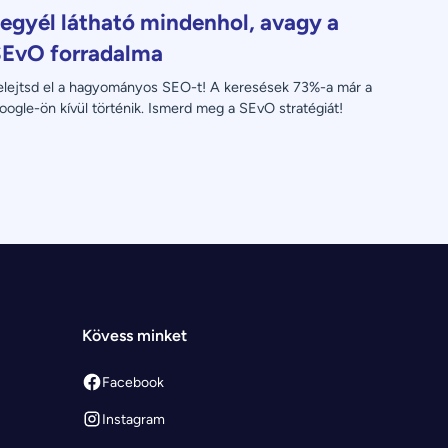
egyél látható mindenhol, avagy a
EvO forradalma
elejtsd el a hagyományos SEO-t! A keresések 73%-a már a 
oogle-ön kívül történik. Ismerd meg a SEvO stratégiát!
Kövess minket
Facebook
Instagram