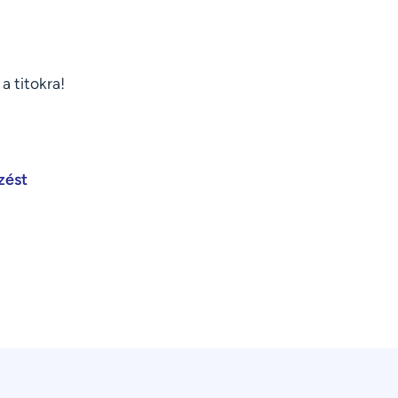
a titokra!
zést