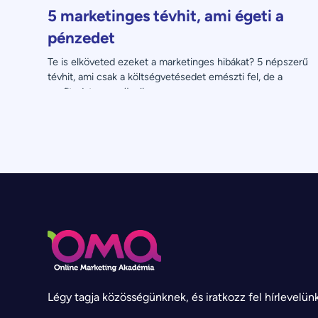
5 marketinges tévhit, ami égeti a
pénzedet
Te is elköveted ezeket a marketinges hibákat? 5 népszerű 
tévhit, ami csak a költségvetésedet emészti fel, de a 
profitodat nem növeli.
Légy tagja közösségünknek, és iratkozz fel hírlevelün