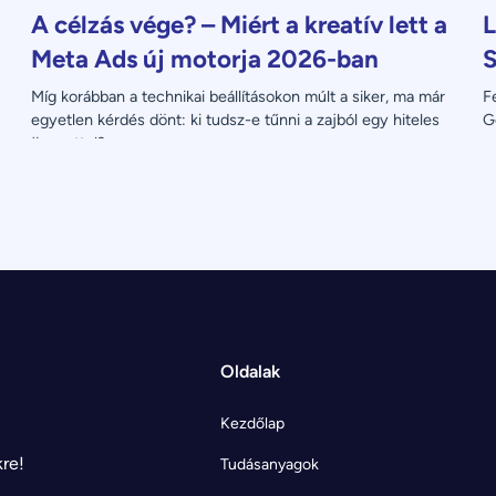
A célzás vége? – Miért a kreatív lett a
L
Meta Ads új motorja 2026-ban
S
Míg korábban a technikai beállításokon múlt a siker, ma már 
F
egyetlen kérdés dönt: ki tudsz-e tűnni a zajból egy hiteles 
G
üzenettel?
Oldalak
Kezdőlap
kre!
Tudásanyagok