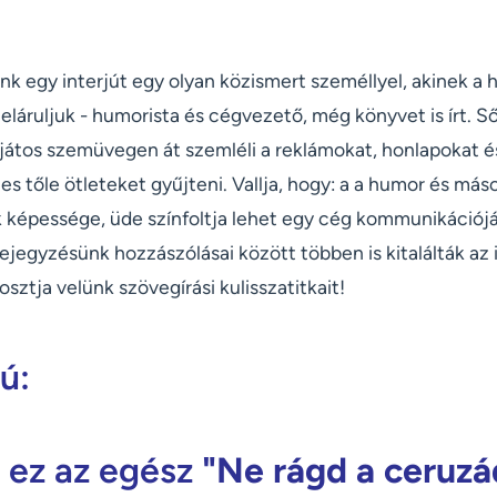
nk egy interjút egy olyan közismert személlyel, akinek a h
 eláruljuk - humorista és cégvezető, még könyvet is írt. S
ajátos szemüvegen át szemléli a reklámokat, honlapokat é
s tőle ötleteket gyűjteni. Vallja, hogy: a a humor és más
képessége, üde színfoltja lehet egy cég kommunikációj
 bejegyzésünk hozzászólásai között többen is kitalálták az 
sztja velünk szövegírási kulisszatitkait!
jú:
 ez az egész
"Ne rágd a ceruzá