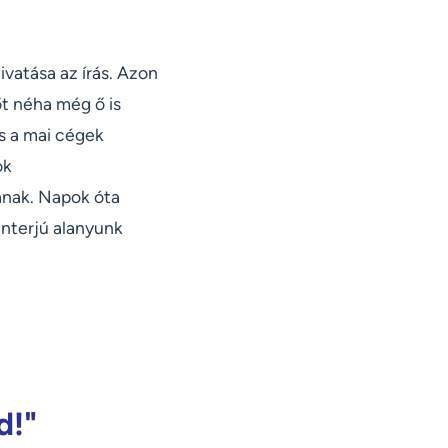
ivatása az írás. Azon
őt néha még ő is
s a mai cégek
ok
ának. Napok óta
interjú alanyunk
d!"