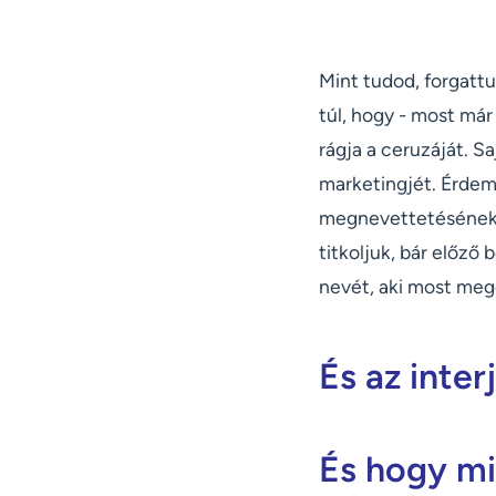
Mint tudod, forgattu
túl, hogy - most már
rágja a ceruzáját. S
marketingjét. Érdeme
megnevettetésének 
titkoljuk, bár előző
nevét, aki most mego
És az inter
És hogy mi