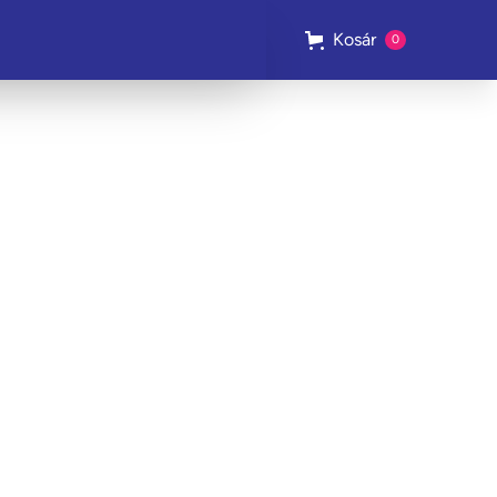
Kosár
0