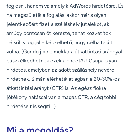
fog esni, hanem valamelyik AdWords hirdetésre. És
ha megszületik a foglalás, akkor máris olyan
jelentkezőért fizet a szálláshely jutalékot, aki
amúgy pontosan őt kereste, tehát közvetítők
nélkül is joggal elképzelhető, hogy célba talált
volna. (Gondolj bele mekkora átkattintási aránnyal
büszkélkedhetnek ezek a hirdetők! Csupa olyan
hirdetés, amelyben az adott szálláshely nevére
hirdetnek. Simán elérhetik átlagban a 20-30%-os
átkattintási arányt (CTR) is. Az egész fiókra
jótékony hatással van a magas CTR, a cég többi
hirdetéseit is segíti...)
Mi a megoldás?