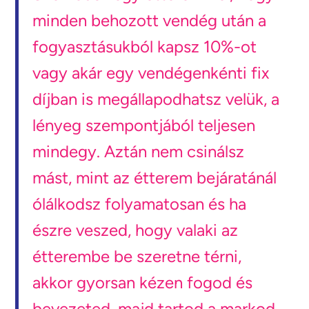
minden behozott vendég után a
fogyasztásukból kapsz 10%-ot
vagy akár egy vendégenkénti fix
díjban is megállapodhatsz velük, a
lényeg szempontjából teljesen
mindegy. Aztán nem csinálsz
mást, mint az étterem bejáratánál
ólálkodsz folyamatosan és ha
észre veszed, hogy valaki az
étterembe be szeretne térni,
akkor gyorsan kézen fogod és
bevezeted, majd tartod a markod