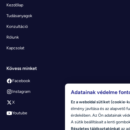
Kezdőlap
Tudásanyagok
Konzultáció
Rólunk
Kapcsolat
Kövess minket
Facebook
Adatainak védelme font
Instagram
Ez a weboldal sütiket (cookie-k
X
élmény javítása és az alapvető fu
Youtube
érdekében. Az Ön adatainak véd
A sütik beállításait a lenti gombo
Részletes tájékoztatónkat
az ad