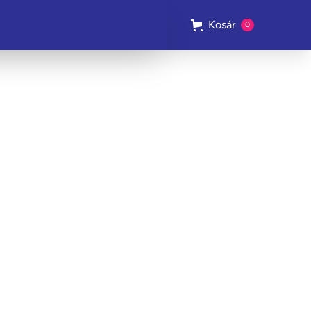
Kosár
0