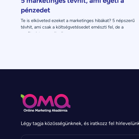
5 marketinges tévhit, ami égeti a
pénzedet
Te is elköveted ezeket a marketinges hibákat? 5 népszerű 
tévhit, ami csak a költségvetésedet emészti fel, de a 
profitodat nem növeli.
Légy tagja közösségünknek, és iratkozz fel hírlevelün